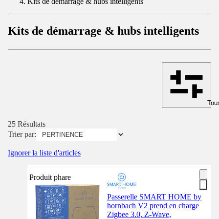
Kits de démarrage & hubs intelligents
Kits de démarrage & hubs intelligents
Tous
25 Résultats
Trier par:
Ignorer la liste d'articles
Produit phare
Passerelle SMART HOME by
hornbach V2 prend en charge
Zigbee 3.0, Z-Wave,