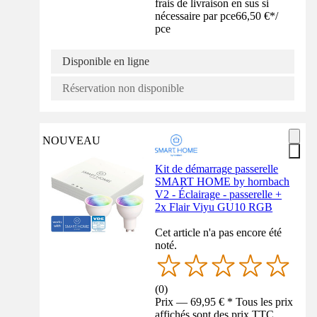
frais de livraison en sus si
nécessaire par pce
66,50 €
*
/
pce
Disponible en ligne
Réservation non disponible
NOUVEAU
Kit de démarrage passerelle
SMART HOME by hornbach
V2 - Éclairage - passerelle +
2x Flair Viyu GU10 RGB
Cet article n'a pas encore été
noté.
(
0
)
Prix — 69,95 € * Tous les prix
affichés sont des prix TTC,