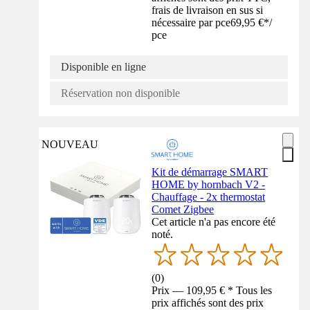
frais de livraison en sus si
nécessaire par pce
69,95 €
*
/
pce
Disponible en ligne
Réservation non disponible
NOUVEAU
Kit de démarrage SMART
HOME by hornbach V2 -
Chauffage - 2x thermostat
Comet Zigbee
Cet article n'a pas encore été
noté.
(
0
)
Prix — 109,95 € * Tous les
prix affichés sont des prix