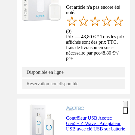
Cet article n'a pas encore été
noté.
(
0
)
Prix — 48,80 € * Tous les prix
affichés sont des prix TTC,
frais de livraison en sus si
nécessaire par pce
48,80 €
*
/
pce
Disponible en ligne
Réservation non disponible
Contrôleur USB Aeotec
Gen5+ Z-Wave - Adaptateur
USB avec clé USB sur batterie