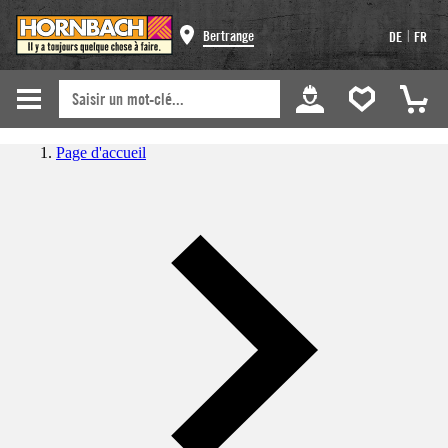
|
Bertrange
DE
FR
Page d'accueil