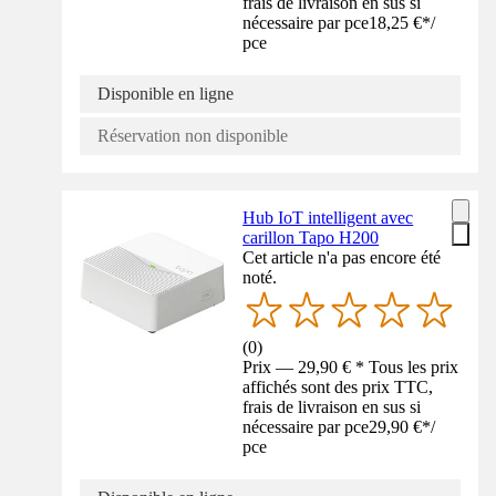
frais de livraison en sus si
nécessaire par pce
18,25 €
*
/
pce
Disponible en ligne
Réservation non disponible
Hub IoT intelligent avec
carillon Tapo H200
Cet article n'a pas encore été
noté.
(
0
)
Prix — 29,90 € * Tous les prix
affichés sont des prix TTC,
frais de livraison en sus si
nécessaire par pce
29,90 €
*
/
pce