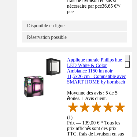
frais de livraison en sus si
nécessaire par pce
36,65 €
*
/
pce
Disponible en ligne
Réservation possible
Applique murale Philips hue
LED White & Color
Ambiance 1150 lm noir
11,5x26 cm - Compatible avec
SMART HOME by hornbach
Moyenne des avis : 5 de 5
étoiles. 1 Avis client.
(
1
)
Prix — 139,00 € * Tous les
prix affichés sont des prix
TTC, frais de livraison en sus