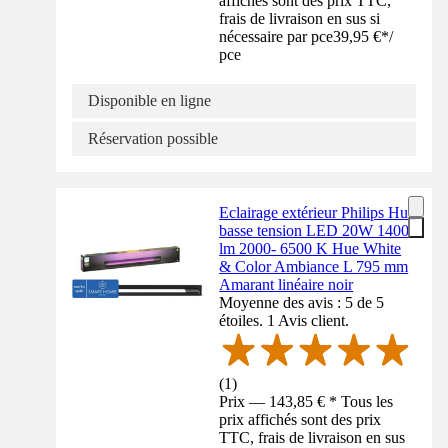
affichés sont des prix TTC,
frais de livraison en sus si
nécessaire par pce
39,95 €
*
/
pce
Disponible en ligne
Réservation possible
Eclairage extérieur Philips Hue
basse tension LED 20W 1400
lm 2000- 6500 K Hue White
& Color Ambiance L 795 mm
Amarant linéaire noir
Moyenne des avis : 5 de 5
étoiles. 1 Avis client.
(
1
)
Prix — 143,85 € * Tous les
prix affichés sont des prix
TTC, frais de livraison en sus