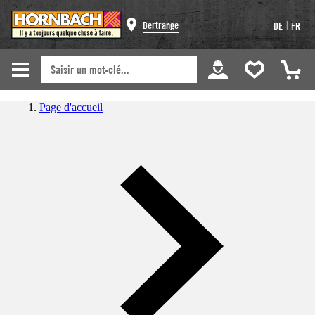
|
Bertrange
DE
FR
Page d'accueil