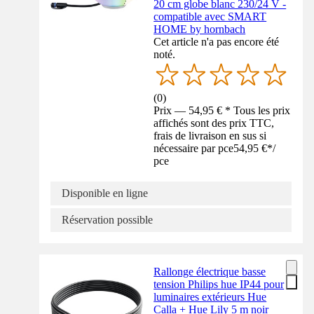
20 cm globe blanc 230/24 V -
compatible avec SMART
HOME by hornbach
Cet article n'a pas encore été
noté.
(
0
)
Prix — 54,95 € * Tous les prix
affichés sont des prix TTC,
frais de livraison en sus si
nécessaire par pce
54,95 €
*
/
pce
Disponible en ligne
Réservation possible
Rallonge électrique basse
tension Philips hue IP44 pour
luminaires extérieurs Hue
Calla + Hue Lily 5 m noir