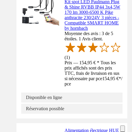
Kit spot LED Paulmann Plug
& Shine RVBB IP44 3x4,5W
170 lm 3000-6500 K Pike
anthracite 230/24V 3 pièces -
Compatible SMART HOME
by hornbach
Moyenne des avis : 3 de 5
étoiles. 1 Avis client.
(
1
)
Prix — 154,95 € * Tous les
prix affichés sont des prix
TTC, frais de livraison en sus
si nécessaire par pce
154,95 €
*
/
pce
Disponible en ligne
Réservation possible
Alimentation électrique HUE