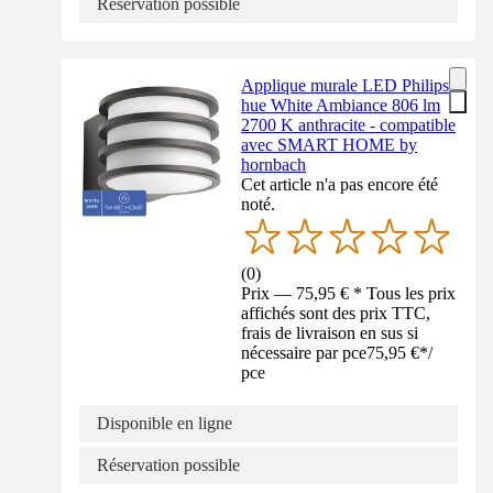
Réservation possible
Applique murale LED Philips
hue White Ambiance 806 lm
2700 K anthracite - compatible
avec SMART HOME by
hornbach
Cet article n'a pas encore été
noté.
(
0
)
Prix — 75,95 € * Tous les prix
affichés sont des prix TTC,
frais de livraison en sus si
nécessaire par pce
75,95 €
*
/
pce
Disponible en ligne
Réservation possible