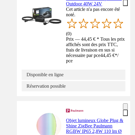
Outdoor 40W 24V
Cet article n'a pas encore été
noté.
(
0
)
Prix — 44,45 € * Tous les prix
affichés sont des prix TTC,
frais de livraison en sus si
nécessaire par pce
44,45 €
*
/
pce
Disponible en ligne
Réservation possible
Objet lumineux Globe Plug &
Shine ZigBee Paulmann
RGBW IP65 2,8W 110 lm Ø