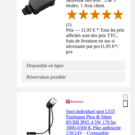
Moyenne des avis : 5 de 5
étoiles. 1 Avis client.
(
1
)
Prix — 11,95 € * Tous les prix
affichés sont des prix TTC,
frais de livraison en sus si
nécessaire par pce
11,95 €
*
/
pce
Disponible en ligne
Réservation possible
Spot individuel spot LED
Paulmann Plug & Shine
RVBB IP65 4,5W 170 lm
3000-6500 K Pike anthracite
230/24V - Compatible