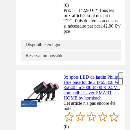
(
0
)
Prix — 142,90 € * Tous les
prix affichés sont des prix
TTC, frais de livraison en sus
si nécessaire par pce
142,90 €
*
/
pce
Disponible en ligne
Réservation possible
3x spots LED de jardin Philips
Hue base lot de 3 IP65 3x8 W
3x640 lm 2000-6500 K 24 V -
compatibles avec SMART
HOME by hornbach
Cet article n'a pas encore été
noté.
(
0
)