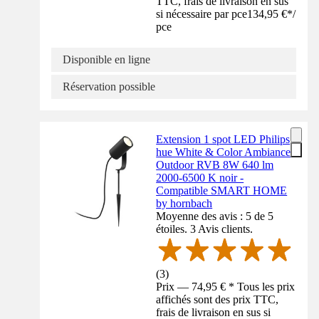
TTC, frais de livraison en sus
si nécessaire par pce
134,95 €
*
/
pce
Disponible en ligne
Réservation possible
Extension 1 spot LED Philips
hue White & Color Ambiance
Outdoor RVB 8W 640 lm
2000-6500 K noir -
Compatible SMART HOME
by hornbach
Moyenne des avis : 5 de 5
étoiles. 3 Avis clients.
(
3
)
Prix — 74,95 € * Tous les prix
affichés sont des prix TTC,
frais de livraison en sus si