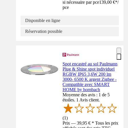
si nécessaire par pce
139,00 €
*
/
pce
Disponible en ligne
Réservation possible
Spot encastré au sol Paulmann
Plug & Shine spot individuel
RGBW IP65 3,6W 200 lm
3000- 6500 K argent Zigbee -
Compatible avec SMART
HOME by hornbach
Moyenne des avis : 1 de 5
étoiles. 1 Avis client.
(
1
)
Prix — 39,95 € * Tous les prix