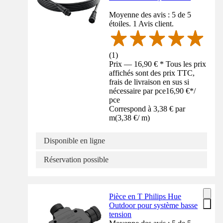
Moyenne des avis : 5 de 5
étoiles. 1 Avis client.
(
1
)
Prix — 16,90 € * Tous les prix
affichés sont des prix TTC,
frais de livraison en sus si
nécessaire par pce
16,90 €
*
/
pce
Correspond à 3,38 € par
m
(
3,38 €
/
m
)
Disponible en ligne
Réservation possible
Pièce en T Philips Hue
Outdoor pour système basse
tension