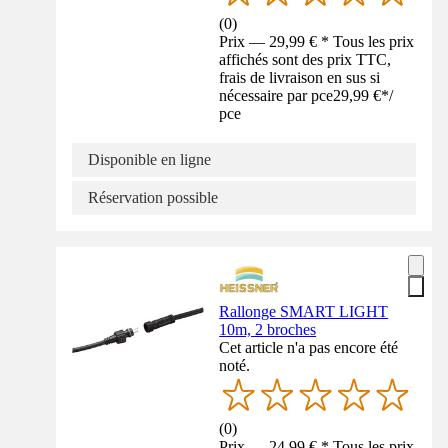
(
0
)
Prix — 29,99 € * Tous les prix
affichés sont des prix TTC,
frais de livraison en sus si
nécessaire par pce
29,99 €
*
/
pce
Disponible en ligne
Réservation possible
Rallonge SMART LIGHT
10m, 2 broches
Cet article n'a pas encore été
noté.
(
0
)
Prix — 24,99 € * Tous les prix