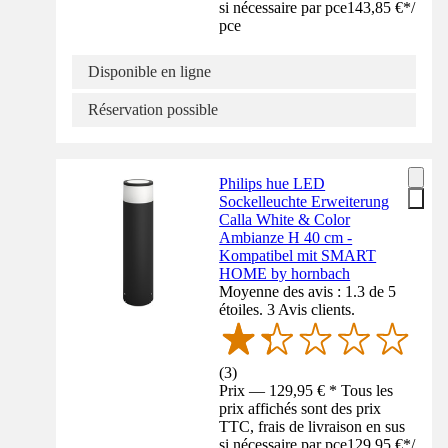
si nécessaire par pce
143,85 €
*
/
pce
Disponible en ligne
Réservation possible
Philips hue LED
Sockelleuchte Erweiterung
Calla White & Color
Ambianze H 40 cm -
Kompatibel mit SMART
HOME by hornbach
Moyenne des avis : 1.3 de 5
étoiles. 3 Avis clients.
(
3
)
Prix — 129,95 € * Tous les
prix affichés sont des prix
TTC, frais de livraison en sus
si nécessaire par pce
129,95 €
*
/