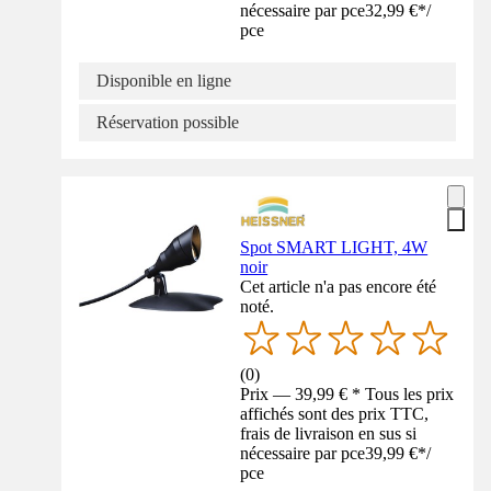
nécessaire par pce
32,99 €
*
/
pce
Disponible en ligne
Réservation possible
Spot SMART LIGHT, 4W
noir
Cet article n'a pas encore été
noté.
(
0
)
Prix — 39,99 € * Tous les prix
affichés sont des prix TTC,
frais de livraison en sus si
nécessaire par pce
39,99 €
*
/
pce