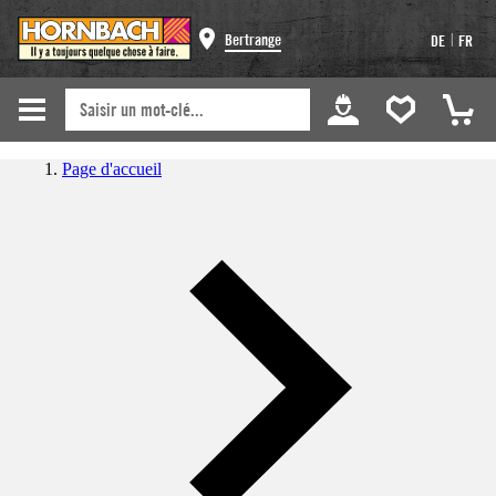
|
Bertrange
DE
FR
Page d'accueil