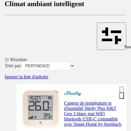
Climat ambiant intelligent
Tous
11 Résultats
Trier par:
Ignorer la liste d'articles
Capteur de température et
d'humidité Shelly Plus H&T
Gen 3 blanc mat WiFi
bluetooth USB-C compatible
avec Smart Home by hornbach