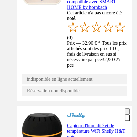
compatible avec SMART
HOME by hornbach
Cet article n'a pas encore été
noté.
(
0
)
Prix — 32,90 € * Tous les prix
affichés sont des prix TTC,
frais de livraison en sus si
nécessaire par pce
32,90 €
*
/
pce
indisponible en ligne actuellement
Réservation non disponible
Capteur d'humidité et de
température WiFi Shelly H&T
noir