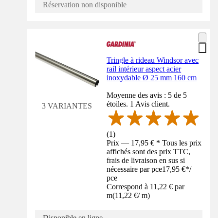
Réservation non disponible
Tringle à rideau Windsor avec
rail intérieur aspect acier
inoxydable Ø 25 mm 160 cm
Moyenne des avis : 5 de 5
étoiles. 1 Avis client.
3 VARIANTES
(
1
)
Prix — 17,95 € * Tous les prix
affichés sont des prix TTC,
frais de livraison en sus si
nécessaire par pce
17,95 €
*
/
pce
Correspond à 11,22 € par
m
(
11,22 €
/
m
)
Disponible en ligne