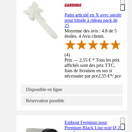
Patin articulé en X avec agrafe
pour tringle à rideau pack de
25
Moyenne des avis : 4.8 de 5
étoiles. 4 Avis clients.
(
4
)
Prix — 2,55 € * Tous les prix
affichés sont des prix TTC,
frais de livraison en sus si
nécessaire par pce
2,55 €
*
/
pce
Disponible en ligne
Réservation possible
Embout Fermium pour
Premium Black Line noir Ø 20