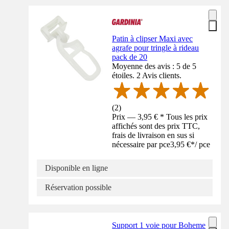
Patin à clipser Maxi avec
agrafe pour tringle à rideau
pack de 20
Moyenne des avis : 5 de 5
étoiles. 2 Avis clients.
(
2
)
Prix — 3,95 € * Tous les prix
affichés sont des prix TTC,
frais de livraison en sus si
nécessaire par pce
3,95 €
*
/
pce
Disponible en ligne
Réservation possible
Support 1 voie pour Boheme