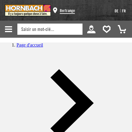
|
Bertrange
DE
FR
Page d'accueil