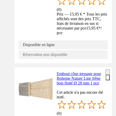
(
0
)
Prix — 15,95 € * Tous les prix
affichés sont des prix TTC,
frais de livraison en sus si
nécessaire par pce
15,95 €
*
/
pce
Disponible en ligne
Réservation non disponible
Embout cône tressage pour
Boheme Nature Line frêne
bois flotté Ø 28 mm 1 pce
Cet article n'a pas encore été
noté.
(
0
)