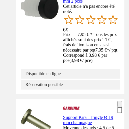
mm 2 pces
Cet article n'a pas encore été
noté.
(
0
)
Prix — 7,95 € * Tous les prix
affichés sont des prix TTC,
frais de livraison en sus si
nécessaire par pqt
7,95 €
*
/
pqt
Correspond à 3,98 € par
pce
(
3,98 €
/
pce
)
Disponible en ligne
Réservation possible
Support Kira 1 tringle Ø 19
mm champagne
Moyenne des avis : 4.5 de 5