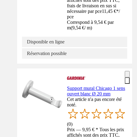
affichés sont des prix TTC,
frais de livraison en sus si
nécessaire par pce
11,45 €
*
/
pce
Correspond à 9,54 € par
m
(
9,54 €
/
m
)
Disponible en ligne
Réservation possible
Support mural Chicago 1 sens
ouvert blanc Ø 20 mm
Cet article n'a pas encore été
noté.
(
0
)
Prix — 9,95 € * Tous les prix
affichés sont des prix TTC,