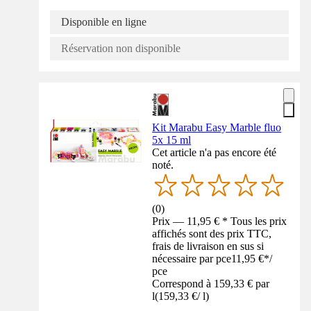
Disponible en ligne
Réservation non disponible
Kit Marabu Easy Marble fluo
5x 15 ml
Cet article n'a pas encore été
noté.
(
0
)
Prix — 11,95 € * Tous les prix
affichés sont des prix TTC,
frais de livraison en sus si
nécessaire par pce
11,95 €
*
/
pce
Correspond à 159,33 € par
l
(
159,33 €
/
l
)