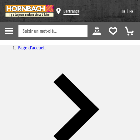
|
Bertrange
DE
FR
Page d'accueil