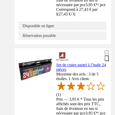
frais de livraison en sus si
nécessaire par pce
3,95 €
*
/
pce
Correspond à 27,43 € par
l
(
27,43 €
/
l
)
Disponible en ligne
Réservation possible
Set de craies pastel à l’huile 24
pièces
Moyenne des avis : 3 de 5
étoiles. 1 Avis client.
(
1
)
Prix — 3,95 € * Tous les prix
affichés sont des prix TTC,
frais de livraison en sus si
nécessaire par pce
3,95 €
*
/
pce