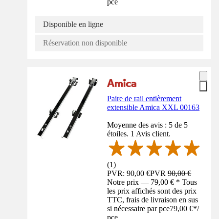
pce
Disponible en ligne
Réservation non disponible
Paire de rail entièrement
extensible Amica XXL 00163
Moyenne des avis : 5 de 5
étoiles. 1 Avis client.
(
1
)
PVR: 90,00 €
PVR
90,00 €
Notre prix — 79,00 € * Tous
les prix affichés sont des prix
TTC, frais de livraison en sus
si nécessaire par pce
79,00 €
*
/
pce