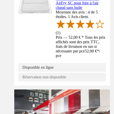
AirFry SC pour frire à l'air
chaud sans huile
Moyenne des avis : 4 de 5
étoiles. 1 Avis client.
(
1
)
Prix — 52,00 € * Tous les prix
affichés sont des prix TTC,
frais de livraison en sus si
nécessaire par pce
52,00 €
*
/
pce
Disponible en ligne
Réservation non disponible
Guide