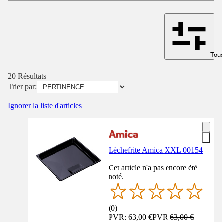
Tous
20 Résultats
Trier par:
Ignorer la liste d'articles
Lèchefrite Amica XXL 00154
Cet article n'a pas encore été
noté.
(
0
)
PVR: 63,00 €
PVR
63,00 €