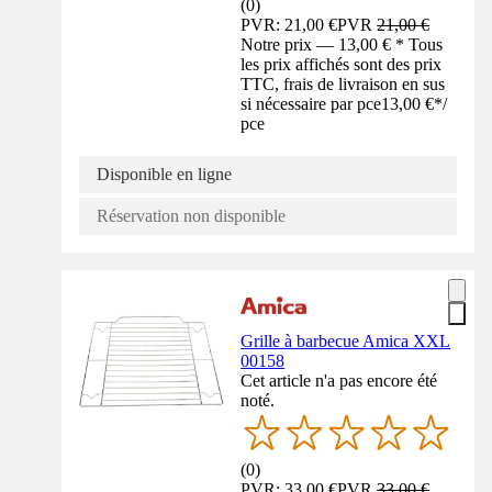
(
0
)
PVR: 21,00 €
PVR
21,00 €
Notre prix — 13,00 € * Tous
les prix affichés sont des prix
TTC, frais de livraison en sus
si nécessaire par pce
13,00 €
*
/
pce
Disponible en ligne
Réservation non disponible
Grille à barbecue Amica XXL
00158
Cet article n'a pas encore été
noté.
(
0
)
PVR: 33,00 €
PVR
33,00 €