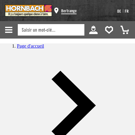
|
Bertrange
DE
FR
Page d'accueil