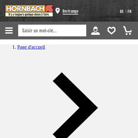
|
Bertrange
DE
FR
Page d'accueil