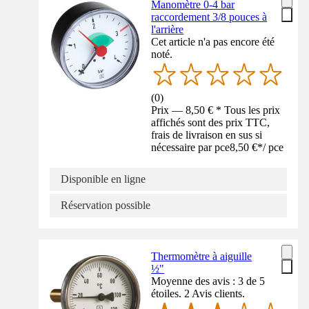
Manomètre 0-4 bar
raccordement 3/8 pouces à
l'arrière
Cet article n'a pas encore été
noté.
(
0
)
Prix — 8,50 € * Tous les prix
affichés sont des prix TTC,
frais de livraison en sus si
nécessaire par pce
8,50 €
*
/
pce
Disponible en ligne
Réservation possible
Thermomètre à aiguille
½"
Moyenne des avis : 3 de 5
étoiles. 2 Avis clients.