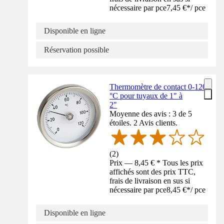
nécessaire par pce
7,45 €
*
/
pce
Disponible en ligne
Réservation possible
Thermomètre de contact 0-120
°C pour tuyaux de 1" à
2"
Moyenne des avis : 3 de 5
étoiles. 2 Avis clients.
(
2
)
Prix — 8,45 € * Tous les prix
affichés sont des prix TTC,
frais de livraison en sus si
nécessaire par pce
8,45 €
*
/
pce
Disponible en ligne