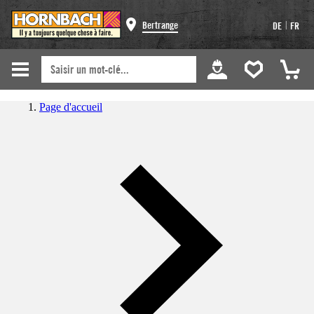
|
Bertrange
DE
FR
Page d'accueil