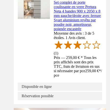
Set complet de porte
coulissante en verre Pertura
Neta 4 bandes 900 x 2050 x 8
mm gauche/droite avec ferrure
Svart aluminium revêtu par
poudre noir, amortisseur,
poignée encastrée
Moyenne des avis : 3 de 5
étoiles. 1 Avis client.
(
1
)
Prix — 259,00 € * Tous les
prix affichés sont des prix
TTC, frais de livraison en sus
si nécessaire par pce
259,00 €
*
/
pce
Disponible en ligne
Réservation possible