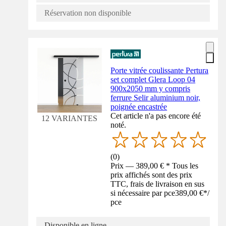
Réservation non disponible
Porte vitrée coulissante Pertura
set complet Glera Loop 04
900x2050 mm y compris
ferrure Selir aluminium noir,
poignée encastrée
Cet article n'a pas encore été
12 VARIANTES
noté.
(
0
)
Prix — 389,00 € * Tous les
prix affichés sont des prix
TTC, frais de livraison en sus
si nécessaire par pce
389,00 €
*
/
pce
Disponible en ligne