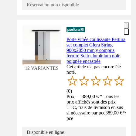
Réservation non disponible
Porte vitrée coulissante Pertura
set complet Glera String
900x2050 mm y compris
ferrure Selir aluminium noir,
poignée encastrée
Cet article n'a pas encore été
12 VARIANTES
noté.
(
0
)
Prix — 389,00 € * Tous les
prix affichés sont des prix
TTC, frais de livraison en sus
si nécessaire par pce
389,00 €
*
/
pce
Disponible en ligne