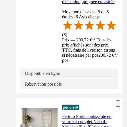
d'insertion, poignée encastrée
Moyenne des avis : 5 de 5
étoiles. 6 Avis clients.
(
6
)
Prix — 200,72 € * Tous les
prix affichés sont des prix
TTC, frais de livraison en sus
si nécessaire par pce
200,72 €
*
/
pce
Disponible en ligne
Réservation possible
Pertura Porte coulissante en
verre kit complet Neta 4-
Stripes 920 x 2043 x 8 mm