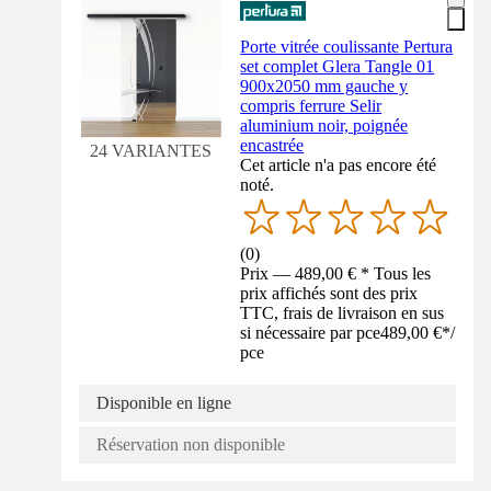
Porte vitrée coulissante Pertura
set complet Glera Tangle 01
900x2050 mm gauche y
compris ferrure Selir
aluminium noir, poignée
encastrée
24 VARIANTES
Cet article n'a pas encore été
noté.
(
0
)
Prix — 489,00 € * Tous les
prix affichés sont des prix
TTC, frais de livraison en sus
si nécessaire par pce
489,00 €
*
/
pce
Disponible en ligne
Réservation non disponible