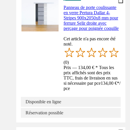
Panneau de porte coulissante
en verre Pertura Dallar 4-
Stripes 900x2050x8 mm pour
ferrure Selir droite avec
perçage pour poignée coquille
Cet article n'a pas encore été
noté.
(
0
)
Prix — 134,00 € * Tous les
prix affichés sont des prix
TTC, frais de livraison en sus
si nécessaire par pce
134,00 €
*
/
pce
Disponible en ligne
Réservation possible