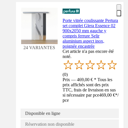
Porte vitrée coulissante Pertura
set complet Glera Essence 02
900x2050 mm gauche y
compris ferrure Selir
aluminium aspect inox,
poignée encastrée
24 VARIANTES
Cet article n'a pas encore été
noté.
(
0
)
Prix — 469,00 € * Tous les
prix affichés sont des prix
TTC, frais de livraison en sus
si nécessaire par pce
469,00 €
*
/
pce
Disponible en ligne
Réservation non disponible