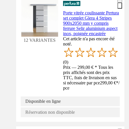
Porte vitrée coulissante Pertura
set complet Glera 4 Stripes
900x2050 mm y compris
ferrure Selir aluminium aspect
inox, poignée encastrée
Cet article n'a pas encore été
12 VARIANTES
noté.
(
0
)
Prix — 299,00 € * Tous les
prix affichés sont des prix
TTC, frais de livraison en sus
si nécessaire par pce
299,00 €
*
/
pce
Disponible en ligne
Réservation non disponible