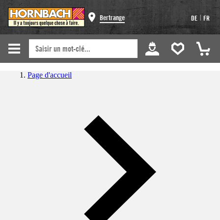
|
Bertrange
DE
FR
Page d'accueil