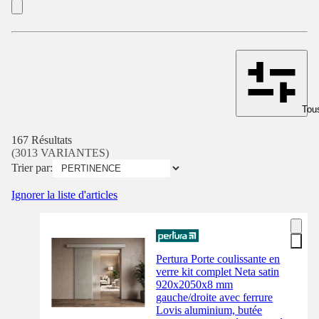
Tous
167 Résultats
(3013 VARIANTES)
Trier par:
Ignorer la liste d'articles
Pertura Porte coulissante en
verre kit complet Neta satin
920x2050x8 mm
gauche/droite avec ferrure
Lovis aluminium, butée