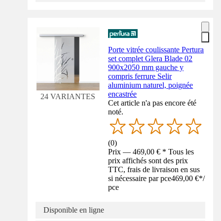
Porte vitrée coulissante Pertura
set complet Glera Blade 02
900x2050 mm gauche y
compris ferrure Selir
aluminium naturel, poignée
encastrée
24 VARIANTES
Cet article n'a pas encore été
noté.
(
0
)
Prix — 469,00 € * Tous les
prix affichés sont des prix
TTC, frais de livraison en sus
si nécessaire par pce
469,00 €
*
/
pce
Disponible en ligne