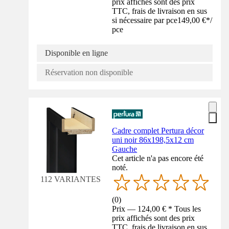
prix affichés sont des prix
TTC, frais de livraison en sus
si nécessaire par pce
149,00 €
*
/
pce
Disponible en ligne
Réservation non disponible
Cadre complet Pertura décor
uni noir 86x198,5x12 cm
Gauche
Cet article n'a pas encore été
noté.
112 VARIANTES
(
0
)
Prix — 124,00 € * Tous les
prix affichés sont des prix
TTC, frais de livraison en sus