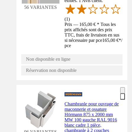
étoiles. 1 Avis client.
56 VARIANTES
(
1
)
Prix — 165,00 € * Tous les
prix affichés sont des prix
TTC, frais de livraison en sus
si nécessaire par pce
165,00 €
*
/
pce
Non disponible en ligne
Réservation non disponible
Chambranle pour ouvrage de
maçonnerie et ossature
Hörmann 875 x 2000 mm
MW 100 gauche RAL 9016
blanc cadre 1 pièce,
chambranle à 2 couches
96 VARIANTES