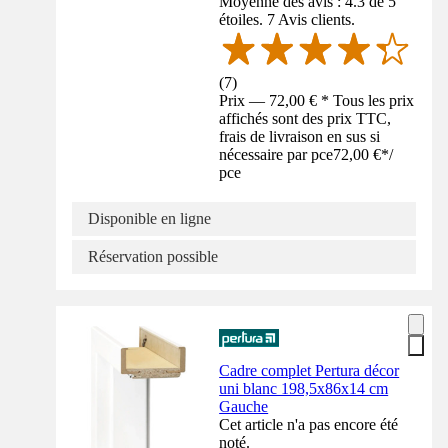
Moyenne des avis : 4.3 de 5
étoiles. 7 Avis clients.
(
7
)
Prix — 72,00 € * Tous les prix
affichés sont des prix TTC,
frais de livraison en sus si
nécessaire par pce
72,00 €
*
/
pce
Disponible en ligne
Réservation possible
Cadre complet Pertura décor
uni blanc 198,5x86x14 cm
Gauche
Cet article n'a pas encore été
noté.