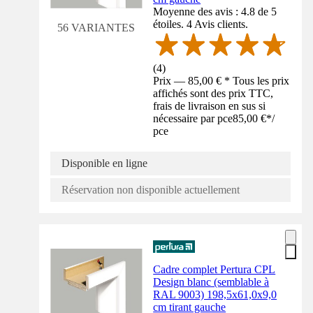
Moyenne des avis : 4.8 de 5
étoiles. 4 Avis clients.
56 VARIANTES
(
4
)
Prix — 85,00 € * Tous les prix
affichés sont des prix TTC,
frais de livraison en sus si
nécessaire par pce
85,00 €
*
/
pce
Disponible en ligne
Réservation non disponible actuellement
Cadre complet Pertura CPL
Design blanc (semblable à
RAL 9003) 198,5x61,0x9,0
cm tirant gauche