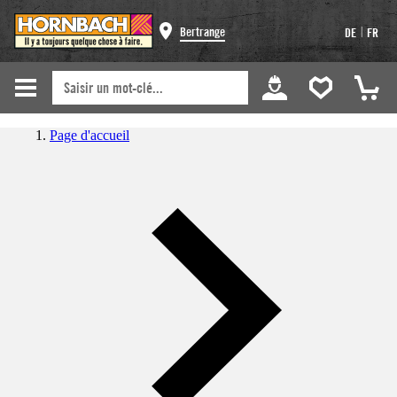
|
Bertrange
DE
FR
Page d'accueil