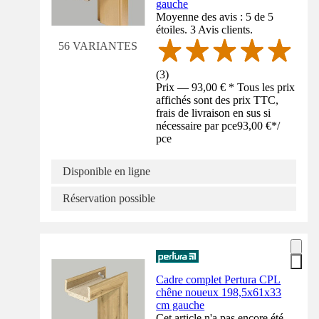
gauche
Moyenne des avis : 5 de 5
étoiles. 3 Avis clients.
56 VARIANTES
(
3
)
Prix — 93,00 € * Tous les prix
affichés sont des prix TTC,
frais de livraison en sus si
nécessaire par pce
93,00 €
*
/
pce
Disponible en ligne
Réservation possible
Cadre complet Pertura CPL
chêne noueux 198,5x61x33
cm gauche
Cet article n'a pas encore été