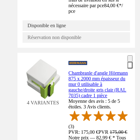
nécessaire par pce
84,00 €
*
/
pce
Disponible en ligne
Réservation non disponible
Chambranle d'angle Hörmann
875 x 2000 mm épaisseur du
mur 0 utilisable à
gauche/droite gris clair (RAL
7035) cadre 1 pièce
Moyenne des avis : 5 de 5
4 VARIANTES
étoiles. 3 Avis clients.
(
3
)
PVR: 175,00 €
PVR
175,00 €
Notre prix — 82,99 € * Tous