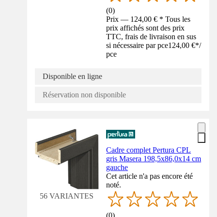
(
0
)
Prix — 124,00 € * Tous les
prix affichés sont des prix
TTC, frais de livraison en sus
si nécessaire par pce
124,00 €
*
/
pce
Disponible en ligne
Réservation non disponible
Cadre complet Pertura CPL
gris Masera 198,5x86,0x14 cm
gauche
Cet article n'a pas encore été
noté.
56 VARIANTES
(
0
)