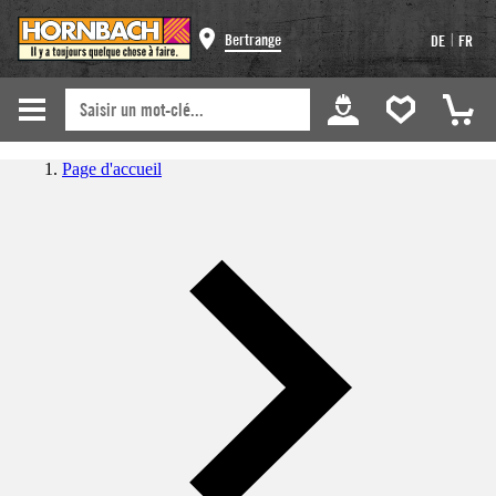
|
Bertrange
DE
FR
Page d'accueil