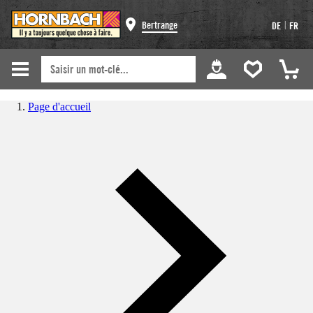
|
Bertrange
DE
FR
Page d'accueil