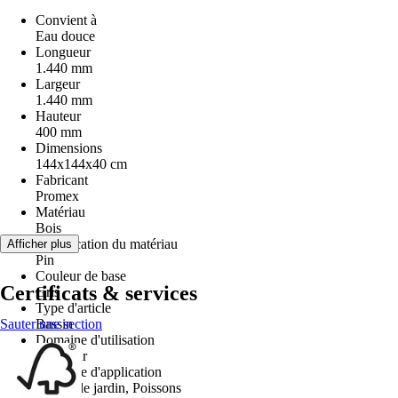
Convient à
Eau douce
Longueur
1.440 mm
Largeur
1.440 mm
Hauteur
400 mm
Dimensions
144x144x40 cm
Fabricant
Promex
Matériau
Bois
Spécification du matériau
Afficher plus
Pin
Couleur de base
Certificats & services
Gris
Type d'article
Sauter une section
Bassin
Domaine d'utilisation
Extérieur
Domaine d'application
Bassin de jardin, Poissons