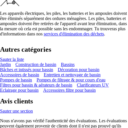
Les appareils électriques, les piles, les batteries et les ampoules doivent
être éliminés séparément des ordures ménagères. Les piles, batteries et
ampoules doivent être retirées de l'appareil avant leur élimination, dans
la mesure où cela est possible sans les endommager. Tu trouveras plus
d'informations dans nos
services d'élimination des déchets
.
Autres catégories
Sauter la liste
Jardin
Construction de bassin
Bassins
Bâches et intissés pour bassin
Décoration pour bassin
Accessoires de bassin
Entretien et nettoyage de bassin
Pompes de bassin
Pompes de filtrage & pour cours d'eau
Filtres pour bassin & aérateurs de bassin
Clarificateurs UV
Eclairage pour bassin
Accessoires filtre pour bassin
Avis clients
Sauter une section
Nous n'avons pas vérifié l'authenticité des évaluations. Les évaluations
peuvent également provenir de clients dont il n'est pas prouvé qu'ils