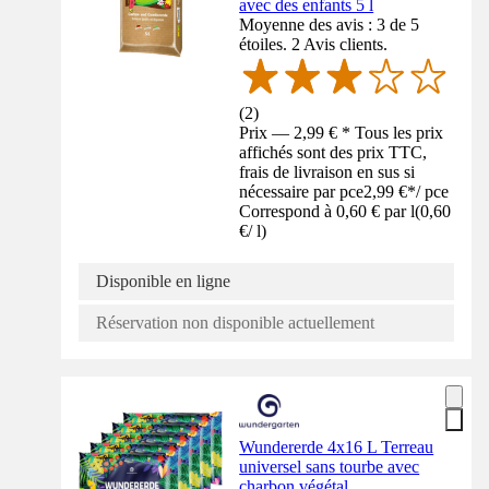
avec des enfants 5 l
Moyenne des avis : 3 de 5
étoiles. 2 Avis clients.
(
2
)
Prix — 2,99 € * Tous les prix
affichés sont des prix TTC,
frais de livraison en sus si
nécessaire par pce
2,99 €
*
/
pce
Correspond à 0,60 € par l
(
0,60
€
/
l
)
Disponible en ligne
Réservation non disponible actuellement
Wundererde 4x16 L Terreau
universel sans tourbe avec
charbon végétal