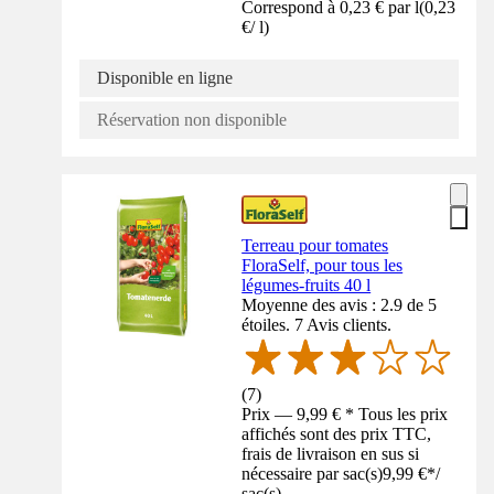
Correspond à 0,23 € par l
(
0,23
€
/
l
)
Disponible en ligne
Réservation non disponible
Terreau pour tomates
FloraSelf, pour tous les
légumes-fruits 40 l
Moyenne des avis : 2.9 de 5
étoiles. 7 Avis clients.
(
7
)
Prix — 9,99 € * Tous les prix
affichés sont des prix TTC,
frais de livraison en sus si
nécessaire par sac(s)
9,99 €
*
/
sac(s)