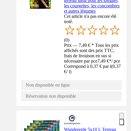
terreau idéal pour les tomates,
les courgettes, les concombres
et autres légumes
Cet article n'a pas encore été
noté.
(
0
)
Prix — 7,49 € * Tous les prix
affichés sont des prix TTC,
frais de livraison en sus si
nécessaire par pce
7,49 €
*
/
pce
Correspond à 0,37 € par l
(
0,37
€
/
l
)
Non disponible en ligne
Réservation non disponible
Wundererde 5x10 L Terreau