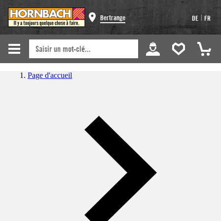
|
Bertrange
DE
FR
Page d'accueil