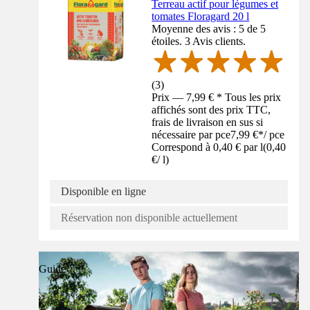
Terreau actif pour légumes et
tomates Floragard 20 l
Moyenne des avis : 5 de 5
étoiles. 3 Avis clients.
(
3
)
Prix — 7,99 € * Tous les prix
affichés sont des prix TTC,
frais de livraison en sus si
nécessaire par pce
7,99 €
*
/
pce
Correspond à 0,40 € par l
(
0,40
€
/
l
)
Disponible en ligne
Réservation non disponible actuellement
Guide