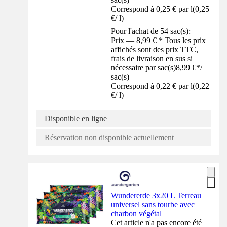
Correspond à 0,25 € par l
(
0,25
€
/
l
)
Pour l'achat de 54 sac(s):
Prix — 8,99 € * Tous les prix
affichés sont des prix TTC,
frais de livraison en sus si
nécessaire par sac(s)
8,99 €
*
/
sac(s)
Correspond à 0,22 € par l
(
0,22
€
/
l
)
Disponible en ligne
Réservation non disponible actuellement
Wundererde 3x20 L Terreau
universel sans tourbe avec
charbon végétal
Cet article n'a pas encore été