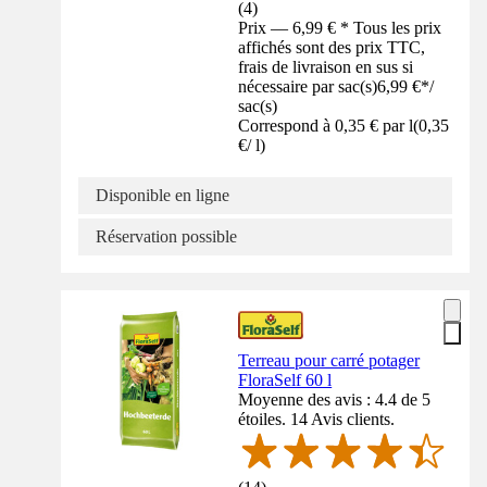
(
4
)
Prix — 6,99 € * Tous les prix
affichés sont des prix TTC,
frais de livraison en sus si
nécessaire par sac(s)
6,99 €
*
/
sac(s)
Correspond à 0,35 € par l
(
0,35
€
/
l
)
Disponible en ligne
Réservation possible
Terreau pour carré potager
FloraSelf 60 l
Moyenne des avis : 4.4 de 5
étoiles. 14 Avis clients.