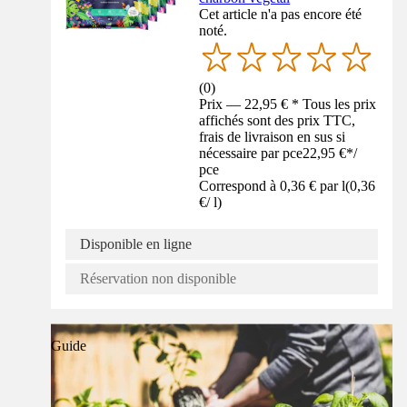
Cet article n'a pas encore été
noté.
(
0
)
Prix — 22,95 € * Tous les prix
affichés sont des prix TTC,
frais de livraison en sus si
nécessaire par pce
22,95 €
*
/
pce
Correspond à 0,36 € par l
(
0,36
€
/
l
)
Disponible en ligne
Réservation non disponible
Guide