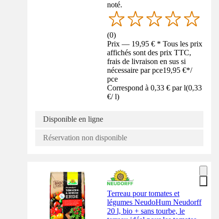
noté.
(
0
)
Prix — 19,95 € * Tous les prix
affichés sont des prix TTC,
frais de livraison en sus si
nécessaire par pce
19,95 €
*
/
pce
Correspond à 0,33 € par l
(
0,33
€
/
l
)
Disponible en ligne
Réservation non disponible
Terreau pour tomates et
légumes Neudo­Hum Neudorff
20 l, bio + sans tourbe, le