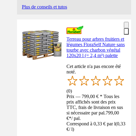
Plus de conseils et tutos
Terreau pour arbres fruitiers et
légumes FloraSelf Nature sans
tourbe avec charbon végétal
120x20 l (= 2,4 m³) palette
Cet article n'a pas encore été
noté.
(
0
)
Prix — 799,00 € * Tous les
prix affichés sont des prix
TTC, frais de livraison en sus
si nécessaire par pal.
799,00
€
*
/
pal.
Correspond à 0,33 € par l
(
0,33
€
/
l
)