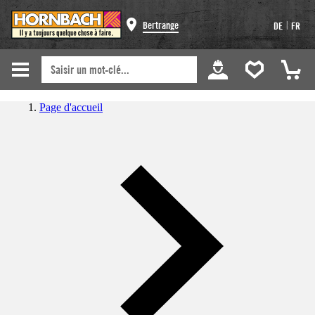
|
Bertrange
DE
FR
Page d'accueil