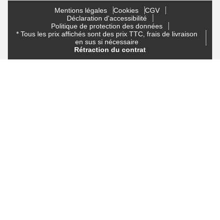
Mentions légales
Cookies
CGV
Déclaration d'accessibilité
Politique de protection des données
* Tous les prix affichés sont des prix TTC, frais de livraison
en sus si nécessaire
Rétraction du contrat