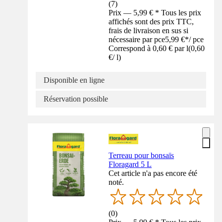
(
7
)
Prix — 5,99 € * Tous les prix
affichés sont des prix TTC,
frais de livraison en sus si
nécessaire par pce
5,99 €
*
/
pce
Correspond à 0,60 € par l
(
0,60
€
/
l
)
Disponible en ligne
Réservation possible
Terreau pour bonsaïs
Floragard 5 L
Cet article n'a pas encore été
noté.
(
0
)