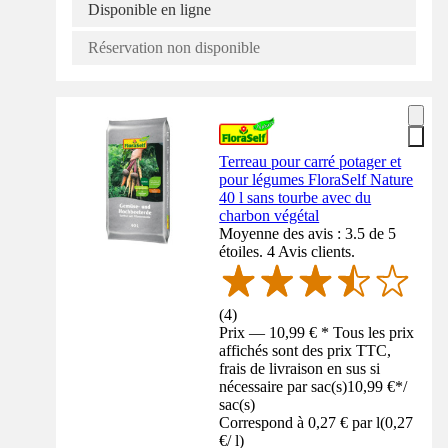
Disponible en ligne
Réservation non disponible
Terreau pour carré potager et
pour légumes FloraSelf Nature
40 l sans tourbe avec du
charbon végétal
Moyenne des avis : 3.5 de 5
étoiles. 4 Avis clients.
(
4
)
Prix — 10,99 € * Tous les prix
affichés sont des prix TTC,
frais de livraison en sus si
nécessaire par sac(s)
10,99 €
*
/
sac(s)
Correspond à 0,27 € par l
(
0,27
€
/
l
)