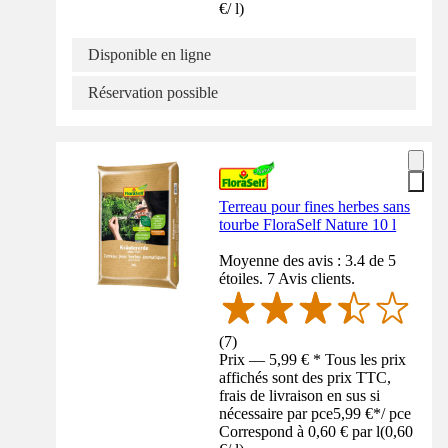
€
/
l
)
Disponible en ligne
Réservation possible
Terreau pour fines herbes sans
tourbe FloraSelf Nature 10 l
Moyenne des avis : 3.4 de 5
étoiles. 7 Avis clients.
(
7
)
Prix — 5,99 € * Tous les prix
affichés sont des prix TTC,
frais de livraison en sus si
nécessaire par pce
5,99 €
*
/
pce
Correspond à 0,60 € par l
(
0,60