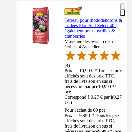
Terreau pour rhododendrons &
azalées FloraSelf Select 40 l,
également pour myrtilles &
cranberries
Moyenne des avis : 5 de 5
étoiles. 4 Avis clients.
(
4
)
Prix — 10,99 € * Tous les prix
affichés sont des prix TTC,
frais de livraison en sus si
nécessaire par pce
10,99 €
*
/
pce
Correspond à 0,27 € par l
(
0,27
€
/
l
)
Pour l'achat de 60 pce:
Prix — 9,99 € * Tous les prix
affichés sont des prix TTC,
frais de livraison en sus si
nécessaire par pce
9,99 €
*
/
pce