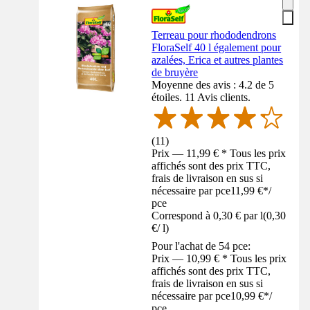
Terreau pour rhododendrons
FloraSelf 40 l également pour
azalées, Erica et autres plantes
de bruyère
Moyenne des avis : 4.2 de 5
étoiles. 11 Avis clients.
(
11
)
Prix — 11,99 € * Tous les prix
affichés sont des prix TTC,
frais de livraison en sus si
nécessaire par pce
11,99 €
*
/
pce
Correspond à 0,30 € par l
(
0,30
€
/
l
)
Pour l'achat de 54 pce:
Prix — 10,99 € * Tous les prix
affichés sont des prix TTC,
frais de livraison en sus si
nécessaire par pce
10,99 €
*
/
pce