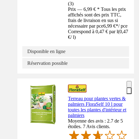
(
3
)
Prix — 6,99 € * Tous les prix
affichés sont des prix TTC,
frais de livraison en sus si
nécessaire par pce
6,99 €
*
/
pce
Correspond à 0,47 € par l
(
0,47
€
/
l
)
Disponible en ligne
Réservation possible
Terreau pour plantes vertes &
palmiers FloraSelf 10 l pour
toutes les plantes d'intérieur et
palmiers
Moyenne des avis : 2.7 de 5
étoiles. 7 Avis clients.