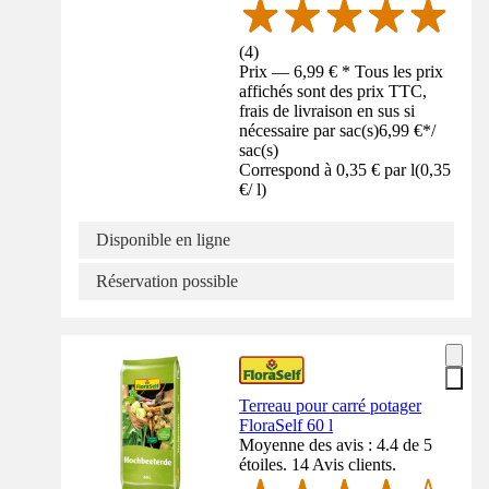
(
4
)
Prix — 6,99 € * Tous les prix
affichés sont des prix TTC,
frais de livraison en sus si
nécessaire par sac(s)
6,99 €
*
/
sac(s)
Correspond à 0,35 € par l
(
0,35
€
/
l
)
Disponible en ligne
Réservation possible
Terreau pour carré potager
FloraSelf 60 l
Moyenne des avis : 4.4 de 5
étoiles. 14 Avis clients.