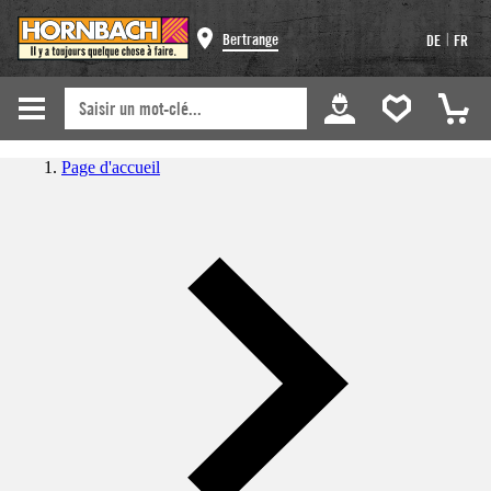
|
Bertrange
DE
FR
Page d'accueil