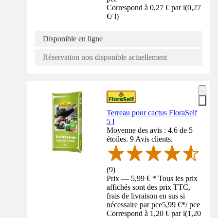
Correspond à 0,27 € par l
(
0,27
€
/
l
)
Disponible en ligne
Réservation non disponible actuellement
Terreau pour cactus FloraSelf
5 l
Moyenne des avis : 4.6 de 5
étoiles. 9 Avis clients.
(
9
)
Prix — 5,99 € * Tous les prix
affichés sont des prix TTC,
frais de livraison en sus si
nécessaire par pce
5,99 €
*
/
pce
Correspond à 1,20 € par l
(
1,20