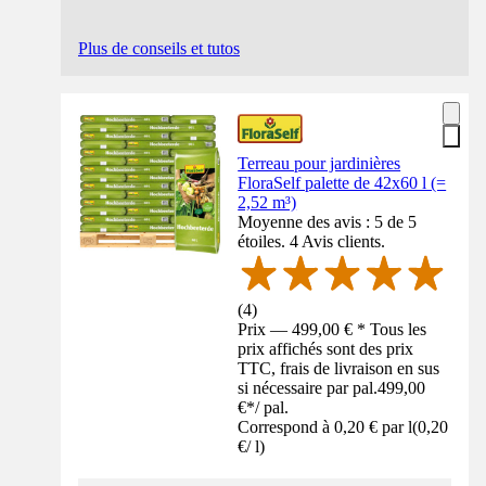
Plus de conseils et tutos
Terreau pour jardinières
FloraSelf palette de 42x60 l (=
2,52 m³)
Moyenne des avis : 5 de 5
étoiles. 4 Avis clients.
(
4
)
Prix — 499,00 € * Tous les
prix affichés sont des prix
TTC, frais de livraison en sus
si nécessaire par pal.
499,00
€
*
/
pal.
Correspond à 0,20 € par l
(
0,20
€
/
l
)