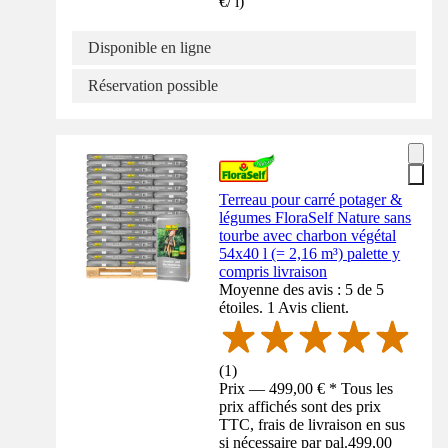
€
/
l
)
Disponible en ligne
Réservation possible
Terreau pour carré potager &
légumes FloraSelf Nature sans
tourbe avec charbon végétal
54x40 l (= 2,16 m³) palette y
compris livraison
Moyenne des avis : 5 de 5
étoiles. 1 Avis client.
(
1
)
Prix — 499,00 € * Tous les
prix affichés sont des prix
TTC, frais de livraison en sus
si nécessaire par pal.
499,00