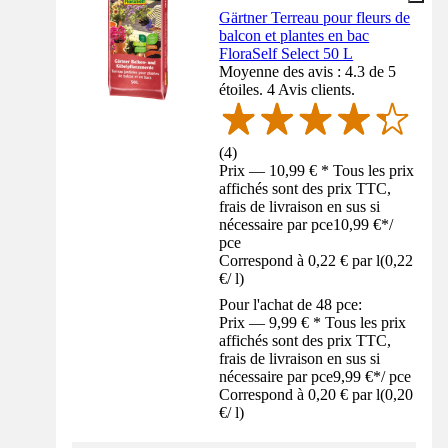
Gärtner Terreau pour fleurs de
balcon et plantes en bac
FloraSelf Select 50 L
Moyenne des avis : 4.3 de 5
étoiles. 4 Avis clients.
(
4
)
Prix — 10,99 € * Tous les prix
affichés sont des prix TTC,
frais de livraison en sus si
nécessaire par pce
10,99 €
*
/
pce
Correspond à 0,22 € par l
(
0,22
€
/
l
)
Pour l'achat de 48 pce:
Prix — 9,99 € * Tous les prix
affichés sont des prix TTC,
frais de livraison en sus si
nécessaire par pce
9,99 €
*
/
pce
Correspond à 0,20 € par l
(
0,20
€
/
l
)