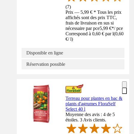
(
7
)
Prix — 5,99 € * Tous les prix
affichés sont des prix TTC,
frais de livraison en sus si
nécessaire par pce
5,99 €
*
/
pce
Correspond à 0,60 € par l
(
0,60
€
/
l
)
Disponible en ligne
Réservation possible
Terreau pour plantes en bac &
plants d'agrumes FloraSelf
Select 40 l
Moyenne des avis : 4 de 5
étoiles. 3 Avis clients.