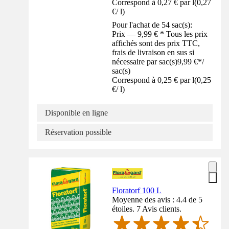
Correspond à 0,27 € par l
(
0,27
€
/
l
)
Pour l'achat de 54 sac(s):
Prix — 9,99 € * Tous les prix
affichés sont des prix TTC,
frais de livraison en sus si
nécessaire par sac(s)
9,99 €
*
/
sac(s)
Correspond à 0,25 € par l
(
0,25
€
/
l
)
Disponible en ligne
Réservation possible
Floratorf 100 L
Moyenne des avis : 4.4 de 5
étoiles. 7 Avis clients.