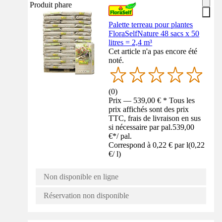
Produit phare
Palette terreau pour plantes
FloraSelfNature 48 sacs x 50
litres = 2,4 m³
Cet article n'a pas encore été
noté.
(
0
)
Prix — 539,00 € * Tous les
prix affichés sont des prix
TTC, frais de livraison en sus
si nécessaire par pal.
539,00
€
*
/
pal.
Correspond à 0,22 € par l
(
0,22
€
/
l
)
Non disponible en ligne
Réservation non disponible