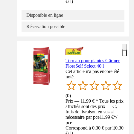
€
/
l
)
Disponible en ligne
Réservation possible
Terreau pour plantes Gärtner
FloraSelf Select 40 l
Cet article n'a pas encore été
noté.
(
0
)
Prix — 11,99 € * Tous les prix
affichés sont des prix TTC,
frais de livraison en sus si
nécessaire par pce
11,99 €
*
/
pce
Correspond à 0,30 € par l
(
0,30
€
/
l
)