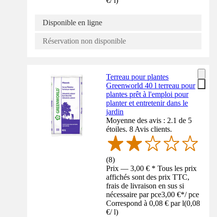
€
/
l
)
Disponible en ligne
Réservation non disponible
Terreau pour plantes
Greenworld 40 l terreau pour
plantes prêt à l'emploi pour
planter et entretenir dans le
jardin
Moyenne des avis : 2.1 de 5
étoiles. 8 Avis clients.
(
8
)
Prix — 3,00 € * Tous les prix
affichés sont des prix TTC,
frais de livraison en sus si
nécessaire par pce
3,00 €
*
/
pce
Correspond à 0,08 € par l
(
0,08
€
/
l
)