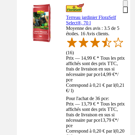
Terreau jardinier FloraSelf
Select®, 70 l
Moyenne des avis : 3.5 de 5
étoiles. 16 Avis clients.
(
16
)
Prix — 14,99 € * Tous les prix
affichés sont des prix TTC,
frais de livraison en sus si
nécessaire par pce
14,99 €
*
/
pce
Correspond à 0,21 € par l
(
0,21
€
/
l
)
Pour l'achat de 36 pce:
Prix — 13,79 € * Tous les prix
affichés sont des prix TTC,
frais de livraison en sus si
nécessaire par pce
13,79 €
*
/
pce
Correspond à 0,20 € par l
(
0,20