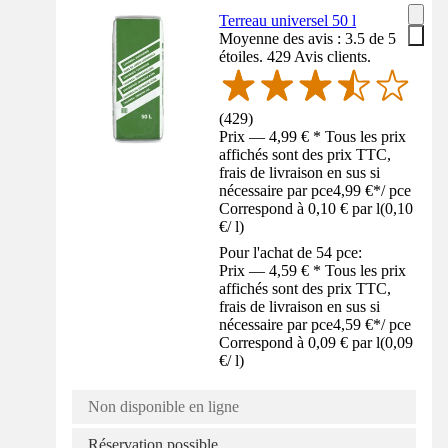
Terreau universel 50 l
Moyenne des avis : 3.5 de 5
étoiles. 429 Avis clients.
(
429
)
Prix — 4,99 € * Tous les prix
affichés sont des prix TTC,
frais de livraison en sus si
nécessaire par pce
4,99 €
*
/
pce
Correspond à 0,10 € par l
(
0,10
€
/
l
)
Pour l'achat de 54 pce:
Prix — 4,59 € * Tous les prix
affichés sont des prix TTC,
frais de livraison en sus si
nécessaire par pce
4,59 €
*
/
pce
Correspond à 0,09 € par l
(
0,09
€
/
l
)
Non disponible en ligne
Réservation possible