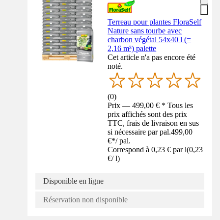
Terreau pour plantes FloraSelf
Nature sans tourbe avec
charbon végétal 54x40 l (=
2,16 m³) palette
Cet article n'a pas encore été
noté.
(
0
)
Prix — 499,00 € * Tous les
prix affichés sont des prix
TTC, frais de livraison en sus
si nécessaire par pal.
499,00
€
*
/
pal.
Correspond à 0,23 € par l
(
0,23
€
/
l
)
Disponible en ligne
Réservation non disponible