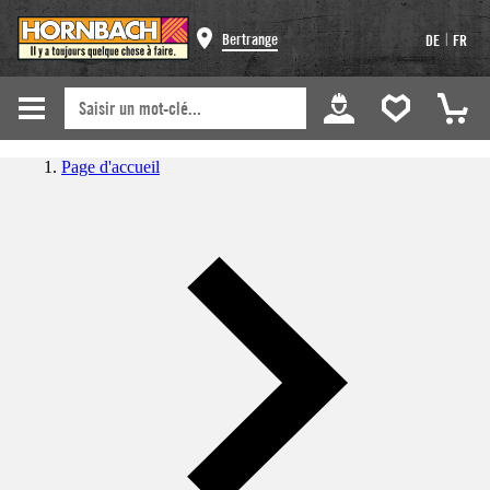
|
Bertrange
DE
FR
Page d'accueil