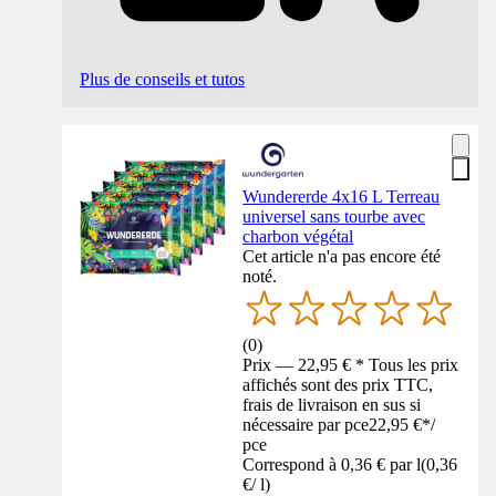
Plus de conseils et tutos
Wundererde 4x16 L Terreau
universel sans tourbe avec
charbon végétal
Cet article n'a pas encore été
noté.
(
0
)
Prix — 22,95 € * Tous les prix
affichés sont des prix TTC,
frais de livraison en sus si
nécessaire par pce
22,95 €
*
/
pce
Correspond à 0,36 € par l
(
0,36
€
/
l
)