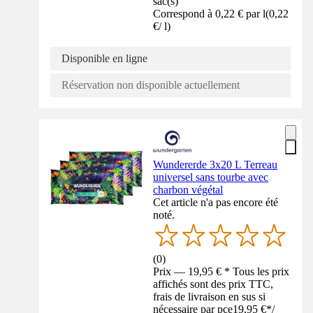
sac(s)
Correspond à 0,22 € par l
(
0,22
€
/
l
)
Disponible en ligne
Réservation non disponible actuellement
Wundererde 3x20 L Terreau
universel sans tourbe avec
charbon végétal
Cet article n'a pas encore été
noté.
(
0
)
Prix — 19,95 € * Tous les prix
affichés sont des prix TTC,
frais de livraison en sus si
nécessaire par pce
19,95 €
*
/