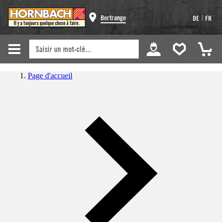
|
Bertrange
DE
FR
Page d'accueil