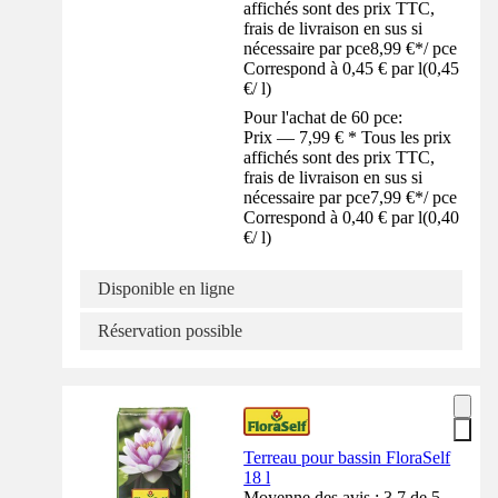
affichés sont des prix TTC,
frais de livraison en sus si
nécessaire par pce
8,99 €
*
/
pce
Correspond à 0,45 € par l
(
0,45
€
/
l
)
Pour l'achat de 60 pce:
Prix — 7,99 € * Tous les prix
affichés sont des prix TTC,
frais de livraison en sus si
nécessaire par pce
7,99 €
*
/
pce
Correspond à 0,40 € par l
(
0,40
€
/
l
)
Disponible en ligne
Réservation possible
Terreau pour bassin FloraSelf
18 l
Moyenne des avis : 3.7 de 5