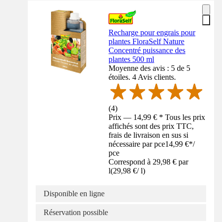
Recharge pour engrais pour
plantes FloraSelf Nature
Concentré puissance des
plantes 500 ml
Moyenne des avis : 5 de 5
étoiles. 4 Avis clients.
(
4
)
Prix — 14,99 € * Tous les prix
affichés sont des prix TTC,
frais de livraison en sus si
nécessaire par pce
14,99 €
*
/
pce
Correspond à 29,98 € par
l
(
29,98 €
/
l
)
Disponible en ligne
Réservation possible