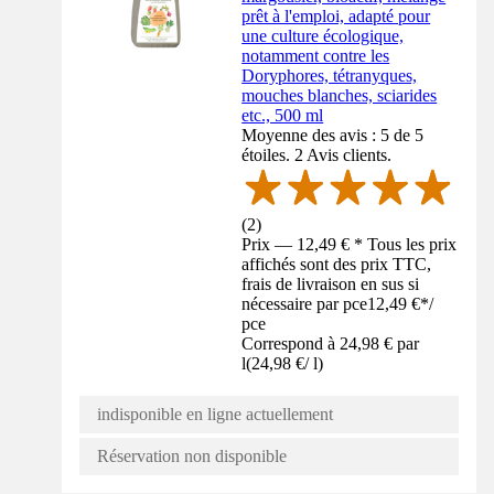
prêt à l'emploi, adapté pour
une culture écologique,
notamment contre les
Doryphores, tétranyques,
mouches blanches, sciarides
etc., 500 ml
Moyenne des avis : 5 de 5
étoiles. 2 Avis clients.
(
2
)
Prix — 12,49 € * Tous les prix
affichés sont des prix TTC,
frais de livraison en sus si
nécessaire par pce
12,49 €
*
/
pce
Correspond à 24,98 € par
l
(
24,98 €
/
l
)
indisponible en ligne actuellement
Réservation non disponible