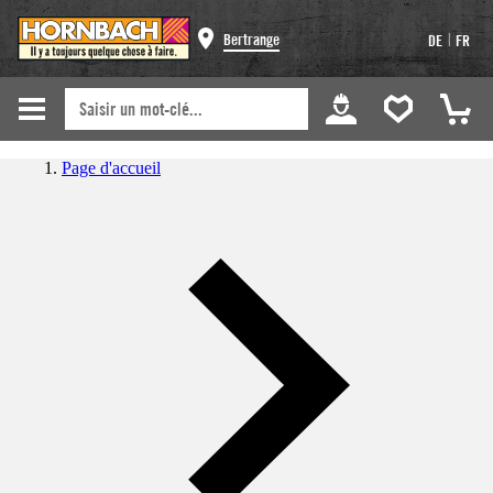
|
Bertrange
DE
FR
Page d'accueil