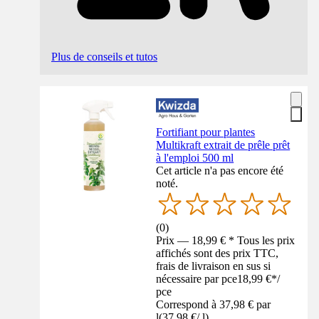
Plus de conseils et tutos
Fortifiant pour plantes
Multikraft extrait de prêle prêt
à l'emploi 500 ml
Cet article n'a pas encore été
noté.
(
0
)
Prix — 18,99 € * Tous les prix
affichés sont des prix TTC,
frais de livraison en sus si
nécessaire par pce
18,99 €
*
/
pce
Correspond à 37,98 € par
l
(
37,98 €
/
l
)