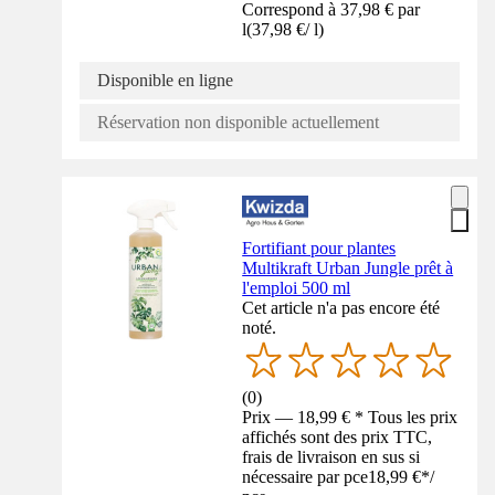
Correspond à 37,98 € par
l
(
37,98 €
/
l
)
Disponible en ligne
Réservation non disponible actuellement
Fortifiant pour plantes
Multikraft Urban Jungle prêt à
l'emploi 500 ml
Cet article n'a pas encore été
noté.
(
0
)
Prix — 18,99 € * Tous les prix
affichés sont des prix TTC,
frais de livraison en sus si
nécessaire par pce
18,99 €
*
/