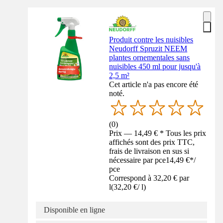
Produit contre les nuisibles
Neudorff Spruzit NEEM
plantes ornementales sans
nuisibles 450 ml pour jusqu'à
2,5 m²
Cet article n'a pas encore été
noté.
(
0
)
Prix — 14,49 € * Tous les prix
affichés sont des prix TTC,
frais de livraison en sus si
nécessaire par pce
14,49 €
*
/
pce
Correspond à 32,20 € par
l
(
32,20 €
/
l
)
Disponible en ligne