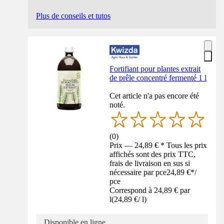
Plus de conseils et tutos
Fortifiant pour plantes extrait
de prêle concentré fermenté 1 l
Cet article n'a pas encore été
noté.
(
0
)
Prix — 24,89 € * Tous les prix
affichés sont des prix TTC,
frais de livraison en sus si
nécessaire par pce
24,89 €
*
/
pce
Correspond à 24,89 € par
l
(
24,89 €
/
l
)
Disponible en ligne