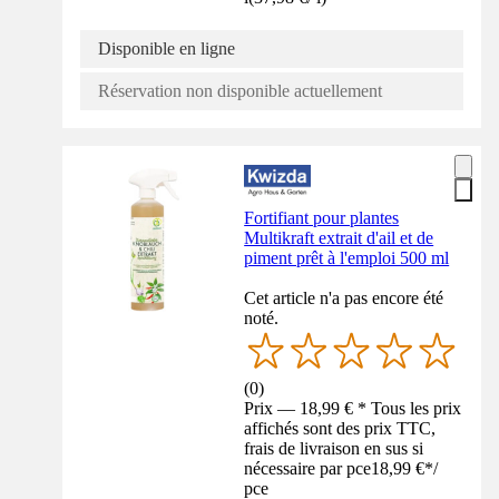
Disponible en ligne
Réservation non disponible actuellement
Fortifiant pour plantes
Multikraft extrait d'ail et de
piment prêt à l'emploi 500 ml
Cet article n'a pas encore été
noté.
(
0
)
Prix — 18,99 € * Tous les prix
affichés sont des prix TTC,
frais de livraison en sus si
nécessaire par pce
18,99 €
*
/
pce