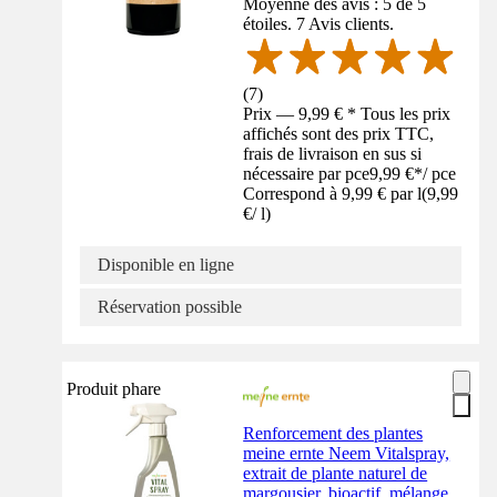
Moyenne des avis : 5 de 5
étoiles. 7 Avis clients.
(
7
)
Prix — 9,99 € * Tous les prix
affichés sont des prix TTC,
frais de livraison en sus si
nécessaire par pce
9,99 €
*
/
pce
Correspond à 9,99 € par l
(
9,99
€
/
l
)
Disponible en ligne
Réservation possible
Produit phare
Renforcement des plantes
meine ernte Neem Vitalspray,
extrait de plante naturel de
margousier, bioactif, mélange