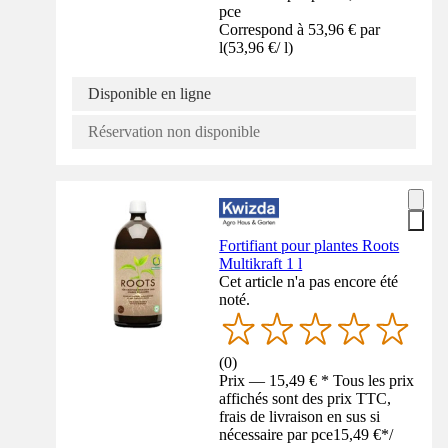
pce
Correspond à 53,96 € par
l
(
53,96 €
/
l
)
Disponible en ligne
Réservation non disponible
Fortifiant pour plantes Roots
Multikraft 1 l
Cet article n'a pas encore été
noté.
(
0
)
Prix — 15,49 € * Tous les prix
affichés sont des prix TTC,
frais de livraison en sus si
nécessaire par pce
15,49 €
*
/