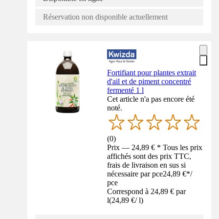
Réservation non disponible actuellement
Fortifiant pour plantes extrait
d'ail et de piment concentré
fermenté 1 l
Cet article n'a pas encore été
noté.
(
0
)
Prix — 24,89 € * Tous les prix
affichés sont des prix TTC,
frais de livraison en sus si
nécessaire par pce
24,89 €
*
/
pce
Correspond à 24,89 € par
l
(
24,89 €
/
l
)