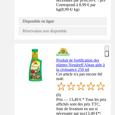
nécessaire par pce
8,99 €
*
/
pce
Correspond à 8,99 € par
kg
(
8,99 €
/
kg
)
Disponible en ligne
Réservation non disponible
Produit de fortification des
plantes Neudorff Algan aide à
la croissance 250 ml
Cet article n'a pas encore été
noté.
(
0
)
Prix — 13,49 € * Tous les prix
affichés sont des prix TTC,
frais de livraison en sus si
nécessaire par pce
13,49 €
*
/