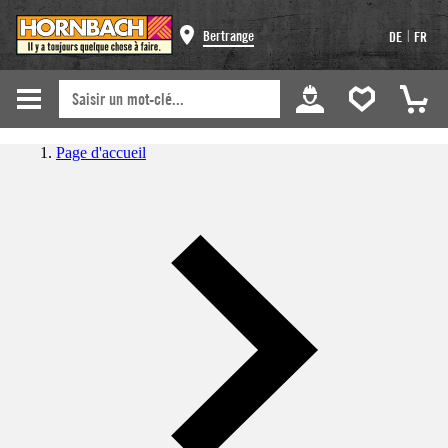
|
Bertrange
DE
FR
Page d'accueil