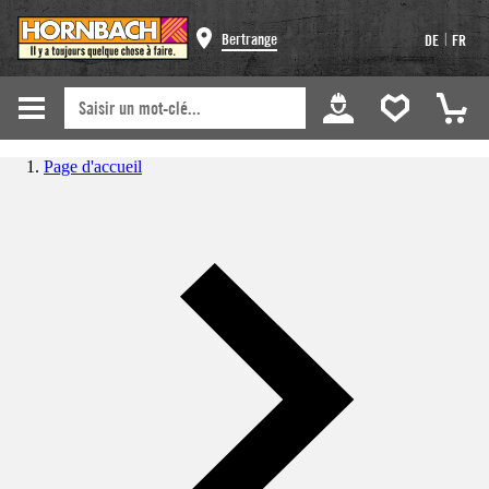
|
Bertrange
DE
FR
Page d'accueil