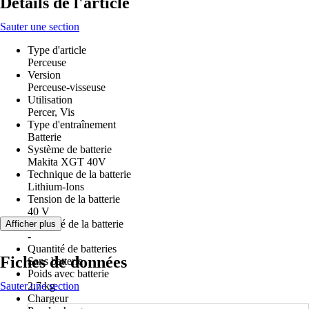
Détails de l'article
Sauter une section
Type d'article
Perceuse
Version
Perceuse-visseuse
Utilisation
Percer, Vis
Type d'entraînement
Batterie
Système de batterie
Makita XGT 40V
Technique de la batterie
Lithium-Ions
Tension de la batterie
40 V
Capacité de la batterie
Afficher plus
-
Quantité de batteries
Fiches de données
Sans batterie
Poids avec batterie
Sauter une section
2,7 kg
Chargeur