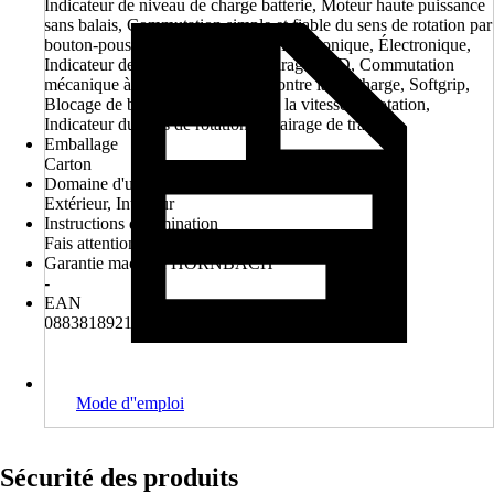
Indicateur de niveau de charge batterie, Moteur haute puissance
sans balais, Commutation simple et fiable du sens de rotation par
bouton-poussoir, Frein électrique, Électronique, Électronique,
Indicateur de charge à LED, Éclairage LED, Commutation
mécanique à 2 voies, Protection contre la surcharge, Softgrip,
Blocage de broche, Régulation de la vitesse de rotation,
Indicateur du sens de rotation, Éclairage de travail
Emballage
Carton
Domaine d'utilisation
Extérieur, Intérieur
Instructions d'élimination
Fais attention aux consignes pour l'élimination
Garantie machine HORNBACH
-
EAN
088381892179, 2007007808262
Mode d''emploi
Sécurité des produits