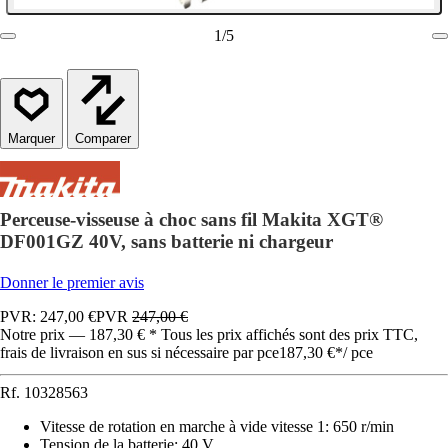
1
/
5
Comparer
Perceuse-visseuse à choc sans fil Makita XGT®
DF001GZ 40V, sans batterie ni chargeur
Donner le premier avis
PVR: 247,00 €
PVR
247,00 €
Notre prix — 187,30 € * Tous les prix affichés sont des prix TTC,
frais de livraison en sus si nécessaire par pce
187,30 €
*
/
pce
Rf.
10328563
Vitesse de rotation en marche à vide vitesse 1
:
650 r/min
Tension de la batterie
:
40 V