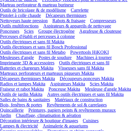
Marteau perforateur & marteau burineur
Outils de bricolage & de modélisme
Carrelette
Pistolet à colle chaude
Décapeurs thermiques
Nettoyeurs haute pression
Rabots & fraisage
Compresseurs
Outils multifonctions
Aspirateurs & appareils de nettoyage
Ponceuses
Scies
Groupe électrogène
Agrafeuse & clouteuse
Perceuses d'établi et perceuses à colonne
Outils électriques et sans fil Makita
Outils électriques et sans fil Bosch Professional
Outils électriques et sans fil Metabo
Powertools HiKOKI
Meuleuses d'angle
Postes de soudure
Machines à tourner
Imprimante 3D & accessoires
Outils électriques et sans fil
Batteries et chargeurs Makita
Visseuses sans fil Makita
Marteaux perforateurs et marteaux piqueurs Makita
Décapeurs thermiques Makita
Découpeurs-ponceurs Makita
Radios et lampes Makita
Aspirateurs Makita
Scies Makita
Fraiseur et rabot Makita
Ponceuse Makita
Meuleuse d'angle Makita
Outils de jardin Makita
Autres outils électriques et sans fil Makita
Salles de bains & sanitaires
Matériaux de construction
Bois, fenêtres & portes
Revêtements de sol & carrelages
Quincaillerie
Peintures, papiers peints & revêtements muraux
Jardin
Chauffage, climatisation & aération
Décoration intérieure & boutique d'images
Cuisines
Lampes & électricité
Animalerie & aquariums