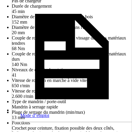
Pas de chargeur
Durée de chargement
45 min
Diamètre de perçage maximum dans le bois
152 mm
Diamètre de perçage maximum dans l'acier
20 mm
Couple de rotation max. en cas de vissage dans des matériaux
tendres
68 Nm
Couple de rotation max. en cas de vissage dans des matériaux
durs
140 Nm
Niveaux de couple de rotation
41
Vitesse de rotation en marche à vide vitesse 1
650 r/min
Vitesse de rotation en marche à vide vitesse 2
2.600 r/min
Type de mandrin / porte-outil
Mandrin à serrage rapide
Plage de serrage du mandrin (min/max)
Mode d''emploi
13 mm
Fonctions
Crochet pour ceinture, fixation possible des deux côtés,