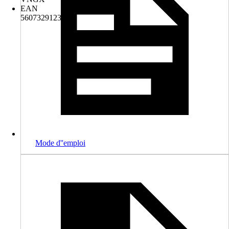
EAN
5607329123530
Mode d''emploi