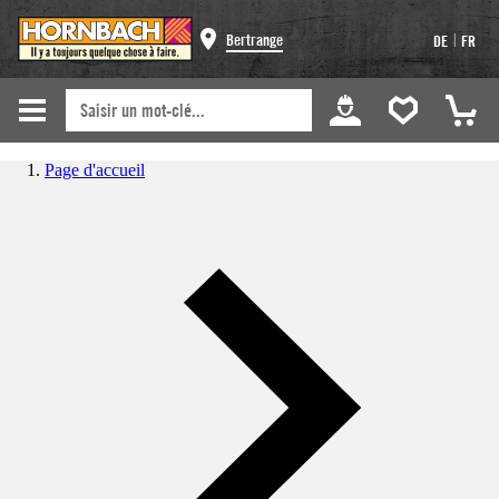
|
Bertrange
DE
FR
Page d'accueil