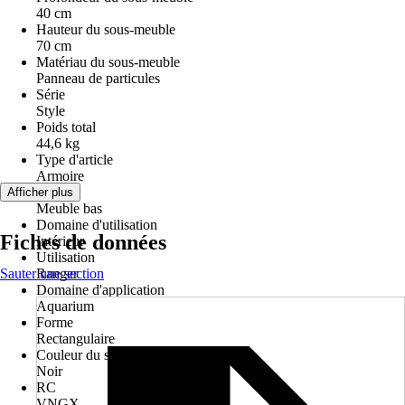
40 cm
Hauteur du sous-meuble
70 cm
Matériau du sous-meuble
Panneau de particules
Série
Style
Poids total
44,6 kg
Type d'article
Armoire
Version
Afficher plus
Meuble bas
Domaine d'utilisation
Fiches de données
Intérieur
Utilisation
Sauter une section
Ranger
Domaine d'application
Aquarium
Forme
Rectangulaire
Couleur du sous-meuble
Noir
RC
VNGX