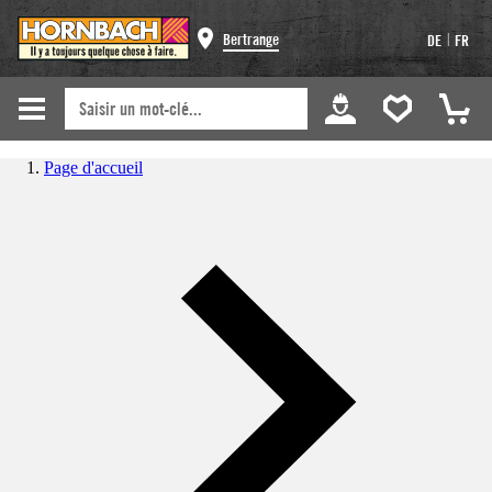
|
Bertrange
DE
FR
Page d'accueil