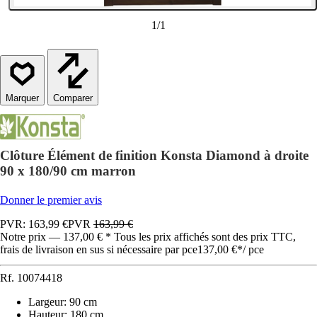
1
/
1
Comparer
Clôture Élément de finition Konsta Diamond à droite
90 x 180/90 cm marron
Donner le premier avis
PVR: 163,99 €
PVR
163,99 €
Notre prix — 137,00 € * Tous les prix affichés sont des prix TTC,
frais de livraison en sus si nécessaire par pce
137,00 €
*
/
pce
Rf.
10074418
Largeur
:
90 cm
Hauteur
:
180 cm