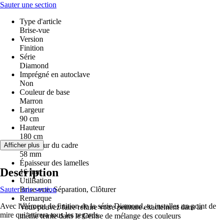
Sauter une section
Type d'article
Brise-vue
Version
Finition
Série
Diamond
Imprégné en autoclave
Non
Couleur de base
Marron
Largeur
90 cm
Hauteur
180 cm
Épaisseur du cadre
Afficher plus
58 mm
Épaisseur des lamelles
Description
16 mm
Utilisation
Sauter une section
Brise-vue, Séparation, Clôturer
Remarque
Avec l'élément de finition de la série Diamond, tu installes un point de
Vous pouvez faire refaire votre peinture exactement dans la
mire qui attirera tous les regards.
même teinte dans le Centre de mélange des couleurs