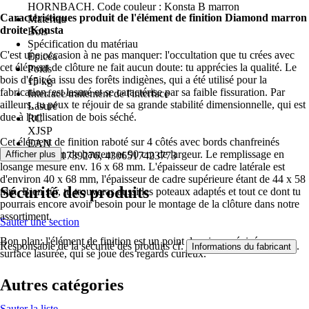
HORNBACH. Code couleur : Konsta B marron
Caractéristiques produit de l'élément de finition Diamond marron
Matériau
droite Konsta
Bois
Spécification du matériau
C'est une occasion à ne pas manquer: l'occultation que tu crées avec
Épicéa
cet élément de clôture ne fait aucun doute: tu apprécies la qualité. Le
Poids
bois d'épicéa issu des forêts indigènes, qui a été utilisé pour la
15 kg
fabrication, est lasuré et se caractérise par sa faible fissuration. Par
Interface/traitement de l'interface
ailleurs, tu peux te réjouir de sa grande stabilité dimensionnelle, qui est
Lasuré
due à l'utilisation de bois séché.
RC
XJSP
Cet élément de finition raboté sur 4 côtés avec bords chanfreinés
EAN
mesure 180 cm de hauteur et 90 cm de largeur. Le remplissage en
Afficher plus
4003021739276, 4306517423773
losange mesure env. 16 x 68 mm. L'épaisseur de cadre latérale est
d'environ 40 x 68 mm, l'épaisseur de cadre supérieure étant de 44 x 58
Sécurité des produits
mm. Bien sûr, tu trouveras aussi les poteaux adaptés et tout ce dont tu
pourrais encore avoir besoin pour le montage de la clôture dans notre
assortiment.
Sauter une section
Bon plan: l'élément de finition est un point de mire en épicéa avec
Responsable de la sécurité des produits cf.
.
Informations du fabricant
surface lasurée, qui se joue des regards curieux.
Autres catégories
Sauter la liste