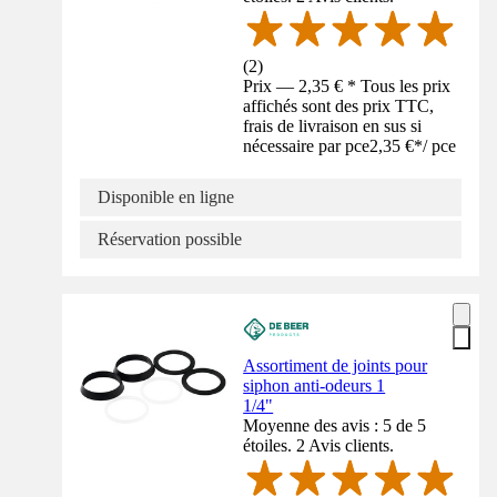
(
2
)
Prix — 2,35 € * Tous les prix
affichés sont des prix TTC,
frais de livraison en sus si
nécessaire par pce
2,35 €
*
/
pce
Disponible en ligne
Réservation possible
Assortiment de joints pour
siphon anti-odeurs 1
1/4"
Moyenne des avis : 5 de 5
étoiles. 2 Avis clients.