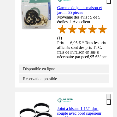
Gamme de joints maison et
jardin 65 pièces
Moyenne des avis : 5 de 5
étoiles. 1 Avis client.
(
1
)
Prix — 6,95 € * Tous les prix
affichés sont des prix TTC,
frais de livraison en sus si
nécessaire par pce
6,95 €
*
/
pce
Disponible en ligne
Réservation possible
Joint à biseau 1 1/2" dur-
souple avec bord supérieur