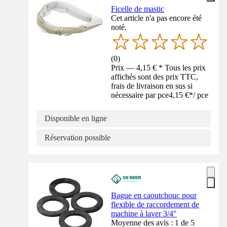
Ficelle de mastic
Cet article n'a pas encore été
noté.
(
0
)
Prix — 4,15 € * Tous les prix
affichés sont des prix TTC,
frais de livraison en sus si
nécessaire par pce
4,15 €
*
/
pce
Disponible en ligne
Réservation possible
Bague en caoutchouc pour
flexible de raccordement de
machine à laver 3/4"
Moyenne des avis : 1 de 5