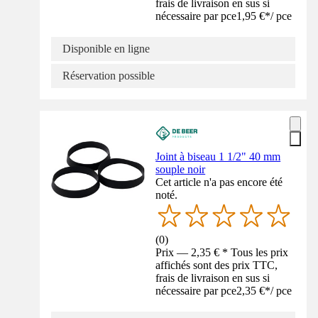
frais de livraison en sus si
nécessaire par pce
1,95 €
*
/
pce
Disponible en ligne
Réservation possible
Joint à biseau 1 1/2" 40 mm
souple noir
Cet article n'a pas encore été
noté.
(
0
)
Prix — 2,35 € * Tous les prix
affichés sont des prix TTC,
frais de livraison en sus si
nécessaire par pce
2,35 €
*
/
pce