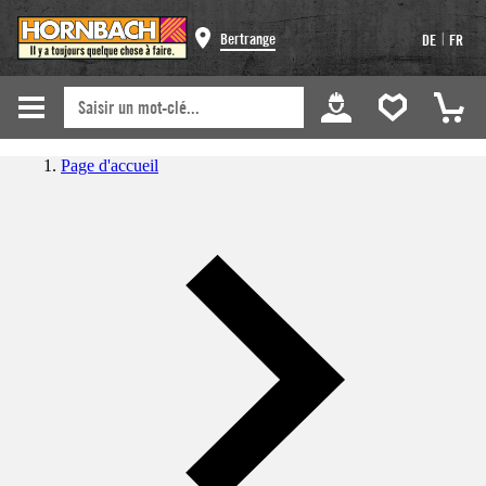
|
Bertrange
DE
FR
Page d'accueil