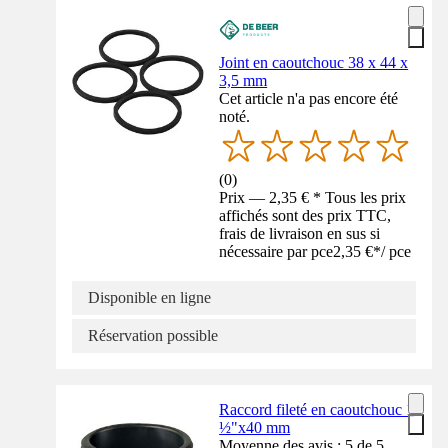
Joint en caoutchouc 38 x 44 x
3,5 mm
Cet article n'a pas encore été
noté.
(
0
)
Prix — 2,35 € * Tous les prix
affichés sont des prix TTC,
frais de livraison en sus si
nécessaire par pce
2,35 €
*
/
pce
Disponible en ligne
Réservation possible
Raccord fileté en caoutchouc 1
½"x40 mm
Moyenne des avis : 5 de 5