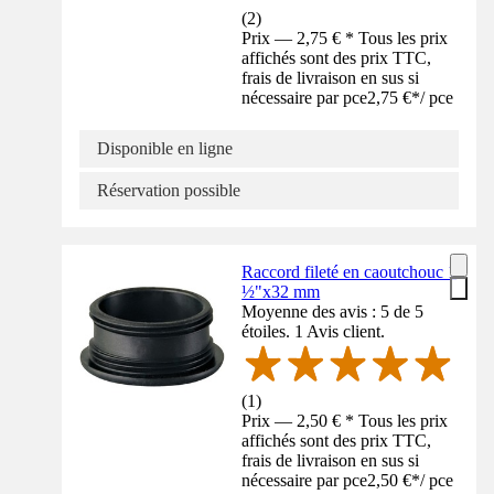
(
2
)
Prix — 2,75 € * Tous les prix
affichés sont des prix TTC,
frais de livraison en sus si
nécessaire par pce
2,75 €
*
/
pce
Disponible en ligne
Réservation possible
Raccord fileté en caoutchouc 1
½"x32 mm
Moyenne des avis : 5 de 5
étoiles. 1 Avis client.
(
1
)
Prix — 2,50 € * Tous les prix
affichés sont des prix TTC,
frais de livraison en sus si
nécessaire par pce
2,50 €
*
/
pce