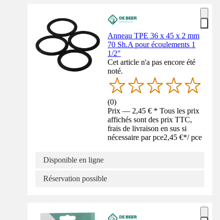
Anneau TPE 36 x 45 x 2 mm
70 Sh.A pour écoulements 1
1/2"
Cet article n'a pas encore été
noté.
(
0
)
Prix — 2,45 € * Tous les prix
affichés sont des prix TTC,
frais de livraison en sus si
nécessaire par pce
2,45 €
*
/
pce
Disponible en ligne
Réservation possible