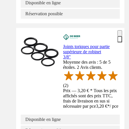
Disponible en ligne
Réservation possible
Joints toriques pour partie
supérieure de robinet
3/8"
Moyenne des avis : 5 de 5
étoiles. 2 Avis clients.
(
2
)
Prix — 3,20 € * Tous les prix
affichés sont des prix TTC,
frais de livraison en sus si
nécessaire par pce
3,20 €
*
/
pce
Disponible en ligne