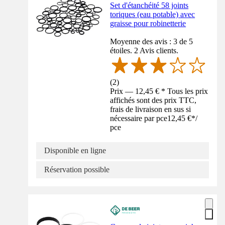
Set d'étanchéité 58 joints
toriques (eau potable) avec
graisse pour robinetterie
Moyenne des avis : 3 de 5
étoiles. 2 Avis clients.
(
2
)
Prix — 12,45 € * Tous les prix
affichés sont des prix TTC,
frais de livraison en sus si
nécessaire par pce
12,45 €
*
/
pce
Disponible en ligne
Réservation possible