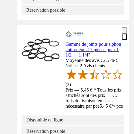
Réservation possible
Gamme de joints pour siphon
anti-odeurs 17 pièces pour 1
1/2" + 1 1/4"
Moyenne des avis : 2.5 de 5
étoiles. 2 Avis clients.
(
2
)
Prix — 5,45 € * Tous les prix
affichés sont des prix TTC,
frais de livraison en sus si
nécessaire par pce
5,45 €
*
/
pce
Disponible en ligne
Réservation possible