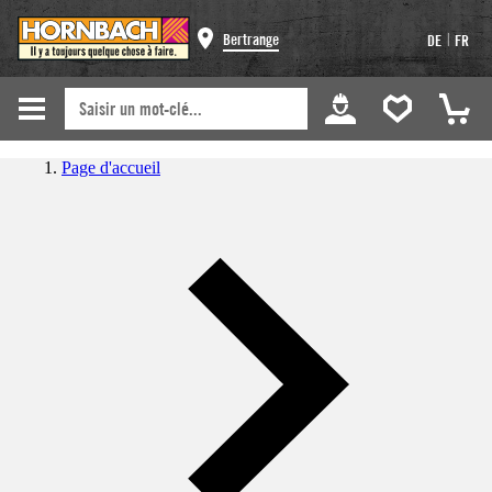
|
Bertrange
DE
FR
Page d'accueil