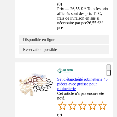
(
0
)
Prix — 26,55 € * Tous les prix
affichés sont des prix TTC,
frais de livraison en sus si
nécessaire par pce
26,55 €
*
/
pce
Disponible en ligne
Réservation possible
Set d'étanchéité robinetterie 45
pièces avec graisse pour
robinetterie
Cet article n'a pas encore été
noté.
(
0
)