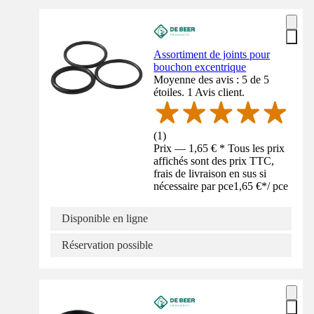
Assortiment de joints pour
bouchon excentrique
Moyenne des avis : 5 de 5
étoiles. 1 Avis client.
(
1
)
Prix — 1,65 € * Tous les prix
affichés sont des prix TTC,
frais de livraison en sus si
nécessaire par pce
1,65 €
*
/
pce
Disponible en ligne
Réservation possible