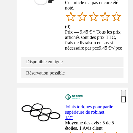
Cet article n'a pas encore été
noté.
(
0
)
Prix — 9,45 € * Tous les prix
affichés sont des prix TTC,
frais de livraison en sus si
nécessaire par pce
9,45 €
*
/
pce
Disponible en ligne
Réservation possible
Joints toriques pour partie
supérieure de robinet
1/2"
Moyenne des avis : 5 de 5
étoiles. 1 Avis client.