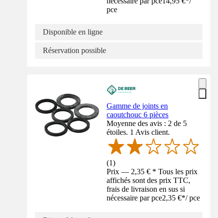
nécessaire par pce
14,95 €
*
/
pce
Disponible en ligne
Réservation possible
Gamme de joints en
caoutchouc 6 pièces
Moyenne des avis : 2 de 5
étoiles. 1 Avis client.
(
1
)
Prix — 2,35 € * Tous les prix
affichés sont des prix TTC,
frais de livraison en sus si
nécessaire par pce
2,35 €
*
/
pce