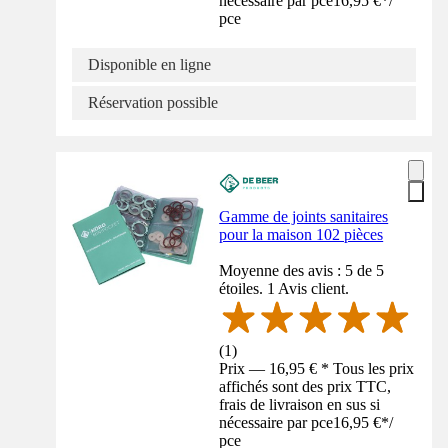
nécessaire par pce
16,95 €
*
/
pce
Disponible en ligne
Réservation possible
Gamme de joints sanitaires
pour la maison 102 pièces
Moyenne des avis : 5 de 5
étoiles. 1 Avis client.
(
1
)
Prix — 16,95 € * Tous les prix
affichés sont des prix TTC,
frais de livraison en sus si
nécessaire par pce
16,95 €
*
/
pce