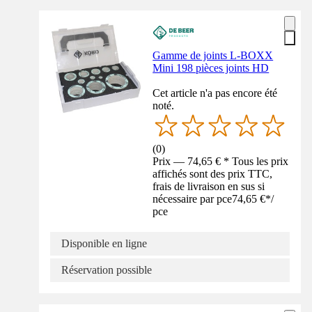
Gamme de joints L-BOXX
Mini 198 pièces joints HD
Cet article n'a pas encore été
noté.
(
0
)
Prix — 74,65 € * Tous les prix
affichés sont des prix TTC,
frais de livraison en sus si
nécessaire par pce
74,65 €
*
/
pce
Disponible en ligne
Réservation possible