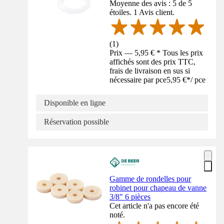
Moyenne des avis : 5 de 5
étoiles. 1 Avis client.
(
1
)
Prix — 5,95 € * Tous les prix
affichés sont des prix TTC,
frais de livraison en sus si
nécessaire par pce
5,95 €
*
/
pce
Disponible en ligne
Réservation possible
Gamme de rondelles pour
robinet pour chapeau de vanne
3/8" 6 pièces
Cet article n'a pas encore été
noté.