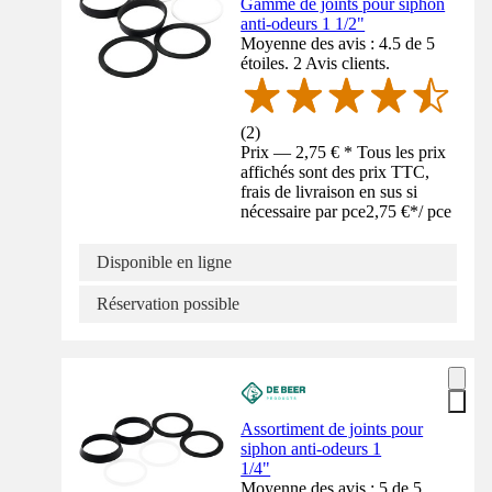
Gamme de joints pour siphon
anti-odeurs 1 1/2"
Moyenne des avis : 4.5 de 5
étoiles. 2 Avis clients.
(
2
)
Prix — 2,75 € * Tous les prix
affichés sont des prix TTC,
frais de livraison en sus si
nécessaire par pce
2,75 €
*
/
pce
Disponible en ligne
Réservation possible
Assortiment de joints pour
siphon anti-odeurs 1
1/4"
Moyenne des avis : 5 de 5