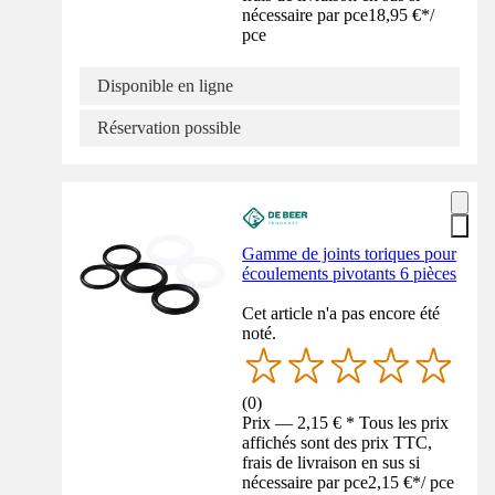
nécessaire par pce
18,95 €
*
/
pce
Disponible en ligne
Réservation possible
Gamme de joints toriques pour
écoulements pivotants 6 pièces
Cet article n'a pas encore été
noté.
(
0
)
Prix — 2,15 € * Tous les prix
affichés sont des prix TTC,
frais de livraison en sus si
nécessaire par pce
2,15 €
*
/
pce