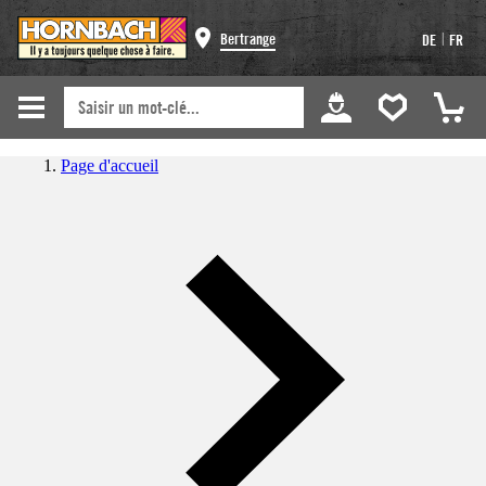
|
Bertrange
DE
FR
Page d'accueil