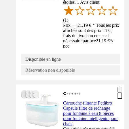
étoiles. 1 Avis client.
(
1
)
Prix — 21,19 € * Tous les prix
affichés sont des prix TTC,
frais de livraison en sus si
nécessaire par pce
21,19 €
*
/
pce
Disponible en ligne
Réservation non disponible
Cartouche filtrante Petlibro
Capsule filtre de rechange
pour fontaine à eau 8 pièces
pour fontaine intelligente pour
chats
Cet article n'a pas encore été