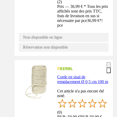
(
2
)
Prix — 36,99 € * Tous les prix
affichés sont des prix TTC,
frais de livraison en sus si
nécessaire par pce
36,99 €
*
/
pce
Non disponible en ligne
Réservation non disponible
Corde en sisal de
remplacement Ø 0,5 cm 100 m
Cet article n'a pas encore été
noté.
(
0
)
PVR: 59,99 €
PVR
59,99 €