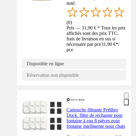
noté.
(
0
)
Prix — 31,90 € * Tous les prix
affichés sont des prix TTC,
frais de livraison en sus si
nécessaire par pce
31,90 €
*
/
pce
Disponible en ligne
Réservation non disponible
Cartouche filtrante Petlibro
Dock. filtre de rechange pour
fontaine à eau 8 pièces pour
fontaine intelligente pour chats