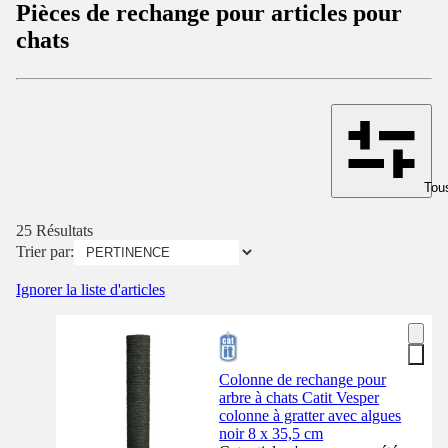
Pièces de rechange pour articles pour
chats
Tous
25 Résultats
Trier par:
Ignorer la liste d'articles
Colonne de rechange pour
arbre à chats Catit Vesper
colonne à gratter avec algues
noir 8 x 35,5 cm