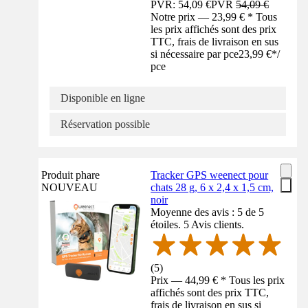
PVR: 54,09 €
PVR
54,09 €
Notre prix — 23,99 € * Tous
les prix affichés sont des prix
TTC, frais de livraison en sus
si nécessaire par pce
23,99 €
*
/
pce
Disponible en ligne
Réservation possible
Produit phare
Tracker GPS weenect pour
NOUVEAU
chats 28 g, 6 x 2,4 x 1,5 cm,
noir
Moyenne des avis : 5 de 5
étoiles. 5 Avis clients.
(
5
)
Prix — 44,99 € * Tous les prix
affichés sont des prix TTC,
frais de livraison en sus si