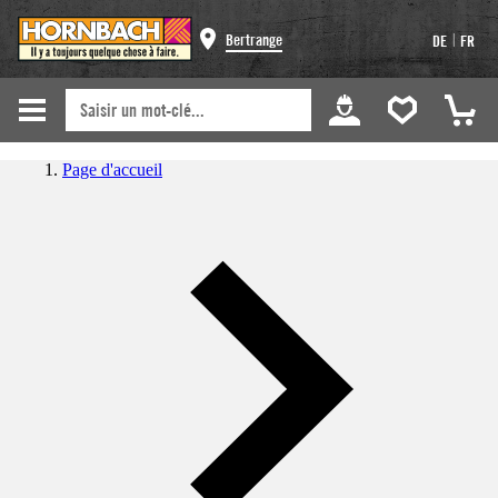
|
Bertrange
DE
FR
Page d'accueil