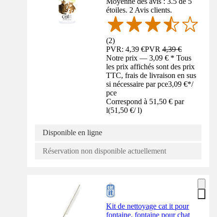
Moyenne des avis : 3.5 de 5
étoiles. 2 Avis clients.
(
2
)
PVR: 4,39 €
PVR
4,39 €
Notre prix — 3,09 € * Tous
les prix affichés sont des prix
TTC, frais de livraison en sus
si nécessaire par pce
3,09 €
*
/
pce
Correspond à 51,50 € par
l
(
51,50 €
/
l
)
Disponible en ligne
Réservation non disponible actuellement
Kit de nettoyage cat it pour
fontaine, fontaine pour chat