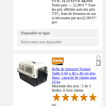
PVR: 34,19 €
PVR
34,19 €
Notre prix — 22,99 € * Tous
les prix affichés sont des prix
TTC, frais de livraison en sus
si nécessaire par pce
22,99 €
*
/
pce
Disponible en ligne
Réservation non disponible
Boîte de transport Nomad
Taille S 60 x 40 x 40 cm gris-
blanc, capacité de charge max
10 kg
Moyenne des avis : 5 de 5
étoiles. 6 Avis clients.
(
6
)