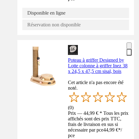
Disponible en ligne
Réservation non disponible
Poteau à griffer Designed by
Lotte colonne à griffer Inez 38
x 24,5 x 47,5 cm sisal, bois
Cet article n'a pas encore été
noté.
(
0
)
Prix — 44,99 € * Tous les prix
affichés sont des prix TTC,
frais de livraison en sus si
nécessaire par pce
44,99 €
*
/
pce