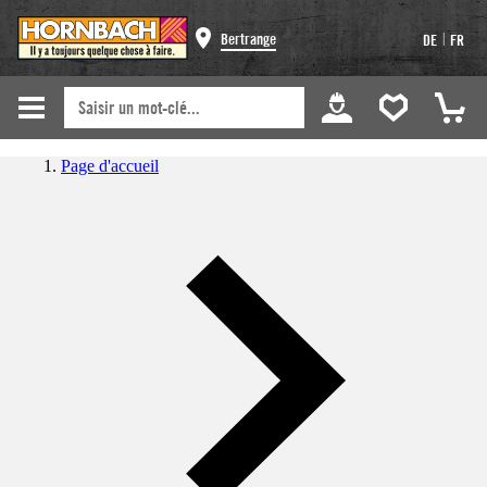
|
Bertrange
DE
FR
Page d'accueil