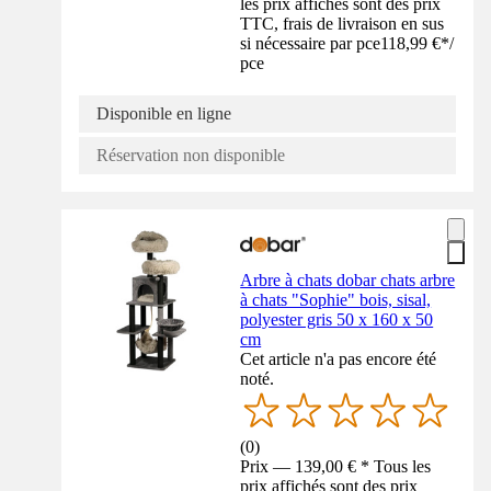
les prix affichés sont des prix
TTC, frais de livraison en sus
si nécessaire par pce
118,99 €
*
/
pce
Disponible en ligne
Réservation non disponible
Arbre à chats dobar chats arbre
à chats "Sophie" bois, sisal,
polyester gris 50 x 160 x 50
cm
Cet article n'a pas encore été
noté.
(
0
)
Prix — 139,00 € * Tous les
prix affichés sont des prix