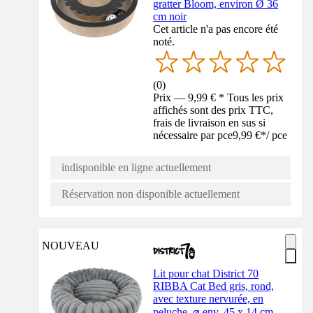
gratter Bloom, environ Ø 36
cm noir
Cet article n'a pas encore été
noté.
(
0
)
Prix — 9,99 € * Tous les prix
affichés sont des prix TTC,
frais de livraison en sus si
nécessaire par pce
9,99 €
*
/
pce
indisponible en ligne actuellement
Réservation non disponible actuellement
NOUVEAU
Lit pour chat District 70
RIBBA Cat Bed gris, rond,
avec texture nervurée, en
peluche, ⌀ env. 45 x 14 cm