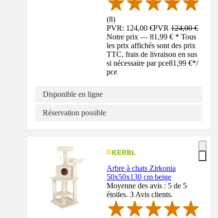
(
8
)
PVR: 124,00 €
PVR
124,00 €
Notre prix — 81,99 € * Tous
les prix affichés sont des prix
TTC, frais de livraison en sus
si nécessaire par pce
81,99 €
*
/
pce
Disponible en ligne
Réservation possible
Arbre à chats Zirkonia
50x50x130 cm beige
Moyenne des avis : 5 de 5
étoiles. 3 Avis clients.