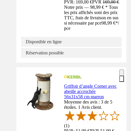
PVR: 169,00 €
PVR
169,00 €
Notre prix — 98,99 € * Tous
les prix affichés sont des prix
TTC, frais de livraison en sus
si nécessaire par pce
98,99 €
*
/
pce
Disponible en ligne
Réservation possible
Griffoir d’angle Corner avec
abeille accrochée
56x31x58 cm marron
Moyenne des avis : 3 de 5
étoiles. 1 Avis client.
(
1
)
PVR: 51,99 €
PVR
51,99 €