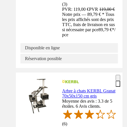
(
3
)
PVR: 119,00 €
PVR
119,00 €
Notre prix — 89,79 € * Tous
les prix affichés sont des prix
TTC, frais de livraison en sus
si nécessaire par pce
89,79 €
*
/
pce
Disponible en ligne
Réservation possible
Arbre à chats KERBL Granat
70x50x150 cm gris
Moyenne des avis : 3.3 de 5
étoiles. 6 Avis clients.
(
6
)