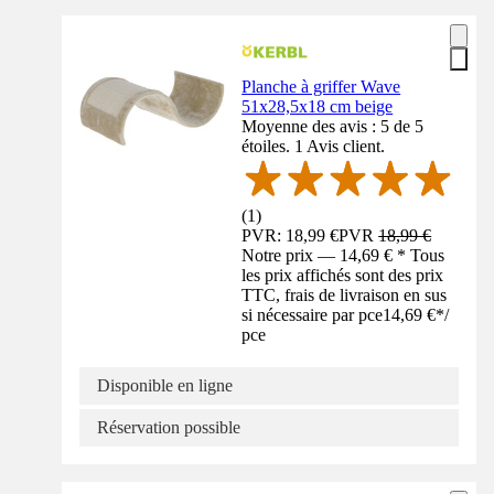
Planche à griffer Wave
51x28,5x18 cm beige
Moyenne des avis : 5 de 5
étoiles. 1 Avis client.
(
1
)
PVR: 18,99 €
PVR
18,99 €
Notre prix — 14,69 € * Tous
les prix affichés sont des prix
TTC, frais de livraison en sus
si nécessaire par pce
14,69 €
*
/
pce
Disponible en ligne
Réservation possible