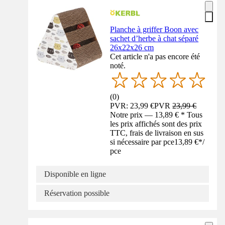
Planche à griffer Boon avec
sachet d’herbe à chat séparé
26x22x26 cm
Cet article n'a pas encore été
noté.
(
0
)
PVR: 23,99 €
PVR
23,99 €
Notre prix — 13,89 € * Tous
les prix affichés sont des prix
TTC, frais de livraison en sus
si nécessaire par pce
13,89 €
*
/
pce
Disponible en ligne
Réservation possible