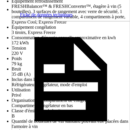
Équipement refroidissement
FRESHBalancer™ & FRESHConverter™, étagère à vin (5
bouteilles), 3 surfaces de rangement avec verre de sécurité, 1
Fiche de données techniques
compartiment de rangement variable, 4 compartiments à porte,
Express Cool, Express Freeze
Équipement congélation
3 tiroirs, Express Freeze
Consommation d'énergie annuelle approximative en kwh
172 kWh
Tension
220 V
Poids
79 kg
Bruit
35 dB (A)
Inclus dans la livraison
Réfrigérateur/congélateur, mode d'emploi
Utilisation
Privé
Organisation du compartiment de congélation
Compartiment congélateur en bas
Classe d'émissions de bruit
B
Quantité de bouteilles de vin standard pouvant être placées dans
l'armoire à vin