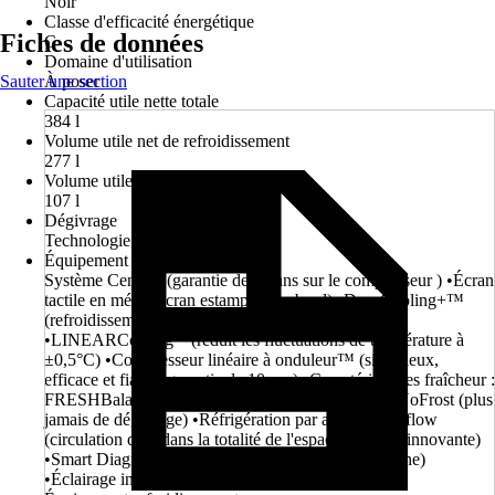
Noir
Classe d'efficacité énergétique
Fiches de données
C
Domaine d'utilisation
Sauter une section
À poser
Capacité utile nette totale
384 l
Volume utile net de refroidissement
277 l
Volume utile net congélation
107 l
Dégivrage
Technologie NoFrost
Équipement
Système Centum (garantie de 20 ans sur le compresseur ) •Écran
tactile en métal (écran estampé sans bord) •DoorCooling+™
(refroidissement beaucoup plus rapide et uniforme)
•LINEARCooling™(réduit les fluctuations de température à
±0,5°C) •Compresseur linéaire à onduleur™ (silencieux,
efficace et fiable, garantie de 10 ans) •Caractéristiques fraîcheur :
FRESHBalancer™ & FRESHConverter™ •Total NoFrost (plus
jamais de dégivrage) •Réfrigération par air multi Airflow
(circulation d'air dans la totalité de l'espace intérieur innovante)
•Smart Diagnosis™ (diagnostic d'erreur par téléphone)
•Éclairage intérieur LED