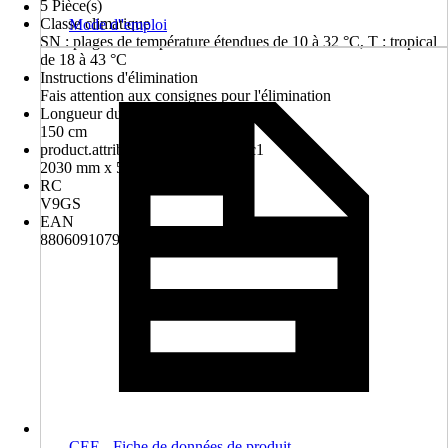
5 Pièce(s)
Classe climatique
Mode d''emploi
SN : plages de température étendues de 10 à 32 °C, T : tropical
de 18 à 43 °C
Instructions d'élimination
Fais attention aux consignes pour l'élimination
Longueur du câble
150 cm
product.attribute.geraetemass_calc1
2030 mm x 595 mm x 675 mm
RC
V9GS
EAN
8806091079183
CEE - Fiche de données de produit