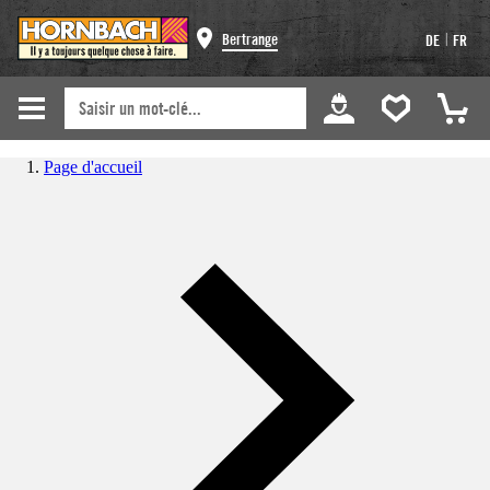
|
Bertrange
DE
FR
Page d'accueil