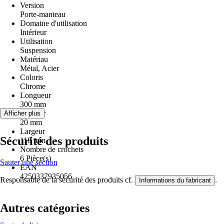
Version
Porte-manteau
Domaine d'utilisation
Intérieur
Utilisation
Suspension
Matériau
Métal, Acier
Coloris
Chrome
Longueur
300 mm
Hauteur
Afficher plus
20 mm
Largeur
Sécurité des produits
118 mm
Nombre de crochets
6 Pièce(s)
Sauter une section
EAN
4250337935056
Responsable de la sécurité des produits cf.
.
Informations du fabricant
Autres catégories