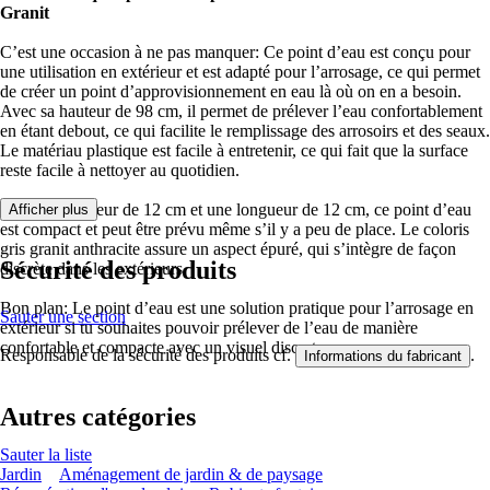
Granit
C’est une occasion à ne pas manquer: Ce point d’eau est conçu pour
une utilisation en extérieur et est adapté pour l’arrosage, ce qui permet
de créer un point d’approvisionnement en eau là où on en a besoin.
Avec sa hauteur de 98 cm, il permet de prélever l’eau confortablement
en étant debout, ce qui facilite le remplissage des arrosoirs et des seaux.
Le matériau plastique est facile à entretenir, ce qui fait que la surface
reste facile à nettoyer au quotidien.
Avec une largeur de 12 cm et une longueur de 12 cm, ce point d’eau
Afficher plus
est compact et peut être prévu même s’il y a peu de place. Le coloris
gris granit anthracite assure un aspect épuré, qui s’intègre de façon
Sécurité des produits
discrète dans les extérieurs.
Bon plan: Le point d’eau est une solution pratique pour l’arrosage en
Sauter une section
extérieur si tu souhaites pouvoir prélever de l’eau de manière
confortable et compacte avec un visuel discret.
Responsable de la sécurité des produits cf.
.
Informations du fabricant
Autres catégories
Sauter la liste
Jardin
Aménagement de jardin & de paysage