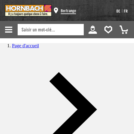
|
Bertrange
DE
FR
Page d'accueil