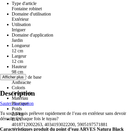
Type d'article
Fontaine robinet
Domaine d'utilisation
Extérieur
Utilisation
Irriguer
Domaine d'application
Jardin
Longueur
12 cm
Largeur
12 cm
Hauteur
98 cm
Couleur de base
Afficher plus
Anthracite
Coloris
Description
Granit noir
Matériau
Sauter une section
Plastique
Poids
Tu souhaiterais prélever rapidement de l’eau en extérieur sans devoir
2,5 kg
dérouler à chaque fois le tuyau?
EAN
4018712002263, 4034193022200, 5905197571881
Caractéristiques produit du point d’eau ARVES Natura Black