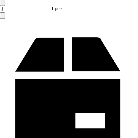
1 pce