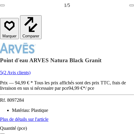
1
/
5
Comparer
Point d'eau ARVES Natura Black Granit
5
(2 Avis clients)
Prix — 94,99 € * Tous les prix affichés sont des prix TTC, frais de
livraison en sus si nécessaire par pce
94,99 €
*
/
pce
Rf.
8097284
Matériau
:
Plastique
Plus de détails sur l'article
Quantité (pce)