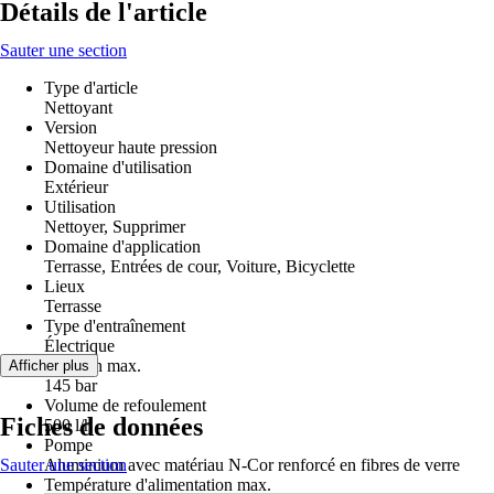
Détails de l'article
Sauter une section
Type d'article
Nettoyant
Version
Nettoyeur haute pression
Domaine d'utilisation
Extérieur
Utilisation
Nettoyer, Supprimer
Domaine d'application
Terrasse, Entrées de cour, Voiture, Bicyclette
Lieux
Terrasse
Type d'entraînement
Électrique
Pression max.
Afficher plus
145 bar
Volume de refoulement
Fiches de données
500 l/h
Pompe
Sauter une section
Aluminium avec matériau N-Cor renforcé en fibres de verre
Température d'alimentation max.