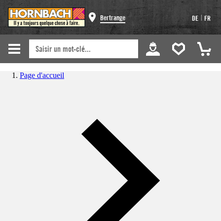
|
Bertrange
DE
FR
Page d'accueil