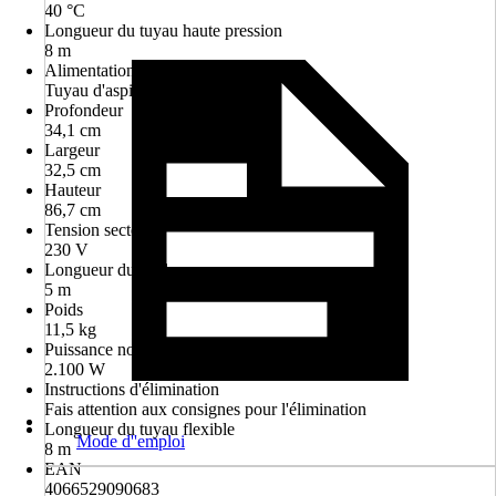
40 °C
Longueur du tuyau haute pression
8 m
Alimentation en nettoyant avec
Tuyau d'aspiration
Profondeur
34,1 cm
Largeur
32,5 cm
Hauteur
86,7 cm
Tension secteur
230 V
Longueur du câble
5 m
Poids
11,5 kg
Puissance nominale absorbée
2.100 W
Instructions d'élimination
Fais attention aux consignes pour l'élimination
Longueur du tuyau flexible
Mode d''emploi
8 m
EAN
4066529090683