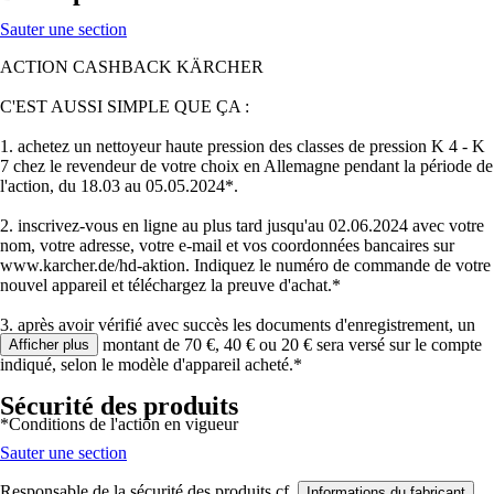
Sauter une section
ACTION CASHBACK KÄRCHER
C'EST AUSSI SIMPLE QUE ÇA :
1. achetez un nettoyeur haute pression des classes de pression K 4 - K
7 chez le revendeur de votre choix en Allemagne pendant la période de
l'action, du 18.03 au 05.05.2024*.
2. inscrivez-vous en ligne au plus tard jusqu'au 02.06.2024 avec votre
nom, votre adresse, votre e-mail et vos coordonnées bancaires sur
www.karcher.de/hd-aktion. Indiquez le numéro de commande de votre
nouvel appareil et téléchargez la preuve d'achat.*
3. après avoir vérifié avec succès les documents d'enregistrement, un
cashback d'un montant de 70 €, 40 € ou 20 € sera versé sur le compte
Afficher plus
indiqué, selon le modèle d'appareil acheté.*
Sécurité des produits
*Conditions de l'action en vigueur
Sauter une section
Responsable de la sécurité des produits cf.
.
Informations du fabricant