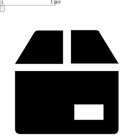
1 pce