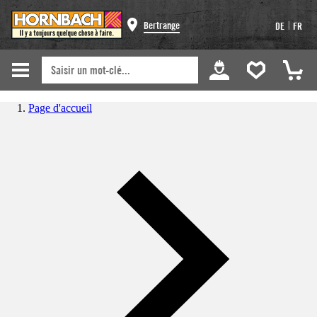
|
Bertrange
DE
FR
Page d'accueil