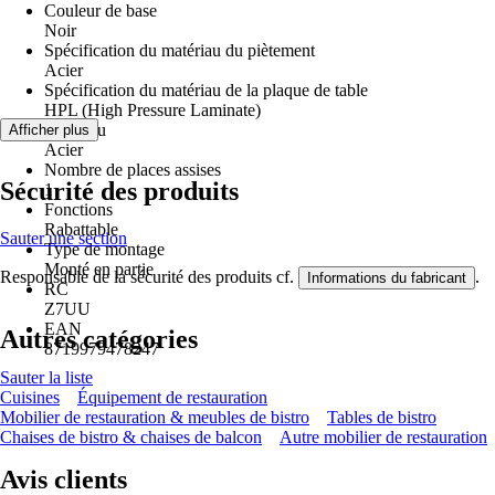
Couleur de base
Noir
Spécification du matériau du piètement
Acier
Spécification du matériau de la plaque de table
HPL (High Pressure Laminate)
Matériau
Afficher plus
Acier
Nombre de places assises
Sécurité des produits
1
Fonctions
Rabattable
Sauter une section
Type de montage
Monté en partie
Responsable de la sécurité des produits cf.
.
Informations du fabricant
RC
Z7UU
EAN
Autres catégories
8719979478247
Sauter la liste
Cuisines
Équipement de restauration
Mobilier de restauration & meubles de bistro
Tables de bistro
Chaises de bistro & chaises de balcon
Autre mobilier de restauration
Avis clients