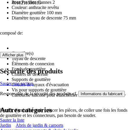
Pour Pavillon Cannes 2
4018211398119
Couleur: anthracite revêtu
Diamètre gouttière 100 mm
Diamètre tuyau de descente 75 mm
composé de:
Gouttière(s)
Afficher plus
Tuyau de descente
Éléments de connexion
Fonds de gouttière
Sécurité des produits
Colliers de descente
Supports de gouttière
Sauter une section
Coudes de tuyaux d'évacuation
Vis pour supports de gouttière
Responsable de la sécurité des produits cf.
.
Informations du fabricant
Cartouche silicone pour étanchéifier
Autres catégories
Il suffit d'emboîter et de coincer les pièces, de coller une fois les fonds
de gouttière et les connecteurs, pas besoin de souder.
Sauter la liste
Jardin
Abris de jardin & carports