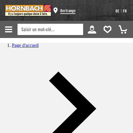
|
Bertrange
DE
FR
Page d'accueil