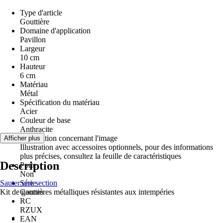
Type d'article
Gouttière
Domaine d'application
Pavillon
Largeur
10 cm
Hauteur
6 cm
Matériau
Métal
Spécification du matériau
Acier
Couleur de base
Anthracite
Information concernant l'image
Afficher plus
Illustration avec accessoires optionnels, pour des informations
plus précises, consultez la feuille de caractéristiques
Description
Porte
Non
Sauter une section
Série
Kit de gouttières métalliques résistantes aux intempéries
Cannes
RC
RZUX
EAN