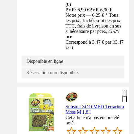
(
0
)
PVR: 6,90 €
PVR
6,90 €
Notre prix — 6,25 € * Tous
les prix affichés sont des prix
TTC, frais de livraison en sus
si nécessaire par pce
6,25 €
*
/
pce
Correspond à 3,47 € par l
(
3,47
€
/
l
)
Disponible en ligne
Réservation non disponible
Substrat ZOO MED Terrarium
Moss M 1,8 l
Cet article n'a pas encore été
noté.