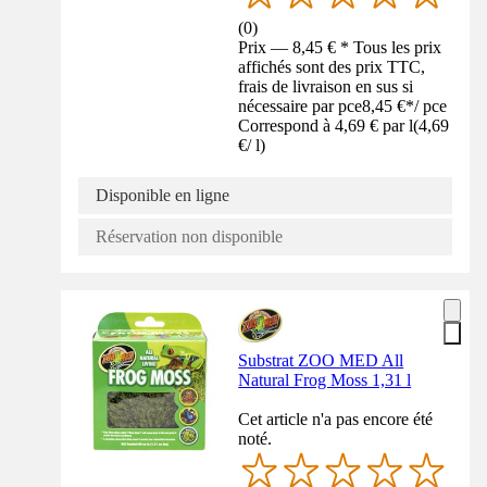
(
0
)
Prix — 8,45 € * Tous les prix
affichés sont des prix TTC,
frais de livraison en sus si
nécessaire par pce
8,45 €
*
/
pce
Correspond à 4,69 € par l
(
4,69
€
/
l
)
Disponible en ligne
Réservation non disponible
Substrat ZOO MED All
Natural Frog Moss 1,31 l
Cet article n'a pas encore été
noté.