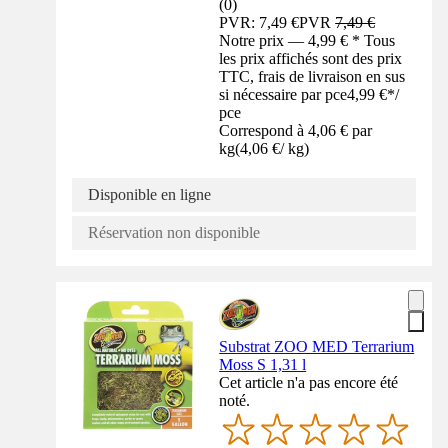
(
0
)
PVR: 7,49 €
PVR
7,49 €
Notre prix — 4,99 € * Tous
les prix affichés sont des prix
TTC, frais de livraison en sus
si nécessaire par pce
4,99 €
*
/
pce
Correspond à 4,06 € par
kg
(
4,06 €
/
kg
)
Disponible en ligne
Réservation non disponible
Substrat ZOO MED Terrarium
Moss S 1,31 l
Cet article n'a pas encore été
noté.