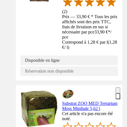
(
2
)
Prix — 33,90 € * Tous les prix
affichés sont des prix TTC,
frais de livraison en sus si
nécessaire par pce
33,90 €
*
/
pce
Correspond à 1,28 € par l
(
1,28
€
/
l
)
Disponible en ligne
Réservation non disponible
Substrat ZOO MED Terrarium
Moss Minibale 5,62 l
Cet article n'a pas encore été
noté.