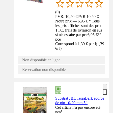
(
0
)
PVR: 10,50 €
PVR
10,50 €
Notre prix — 6,95 € * Tous
les prix affichés sont des prix
TTC, frais de livraison en sus
si nécessaire par pce
6,95 €
*
/
pce
Correspond à 1,39 € par l
(
1,39
€
/
l
)
Non disponible en ligne
Réservation non disponible
Substrat JBL TerraBark écorce
de pin 10-20 mm 5 l
Cet article n'a pas encore été
noté.