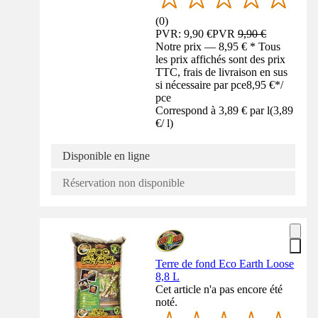
(
0
)
PVR: 9,90 €
PVR
9,90 €
Notre prix — 8,95 € * Tous
les prix affichés sont des prix
TTC, frais de livraison en sus
si nécessaire par pce
8,95 €
*
/
pce
Correspond à 3,89 € par l
(
3,89
€
/
l
)
Disponible en ligne
Réservation non disponible
Terre de fond Eco Earth Loose
8,8 L
Cet article n'a pas encore été
noté.