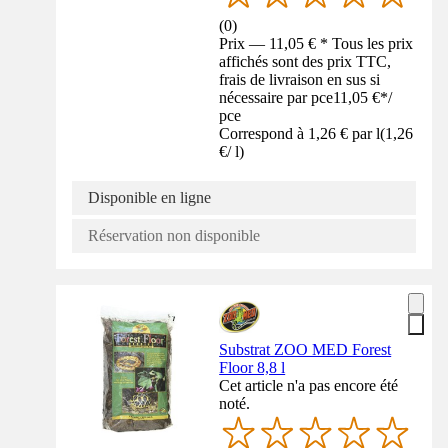
(
0
)
Prix — 11,05 € * Tous les prix
affichés sont des prix TTC,
frais de livraison en sus si
nécessaire par pce
11,05 €
*
/
pce
Correspond à 1,26 € par l
(
1,26
€
/
l
)
Disponible en ligne
Réservation non disponible
Substrat ZOO MED Forest
Floor 8,8 l
Cet article n'a pas encore été
noté.