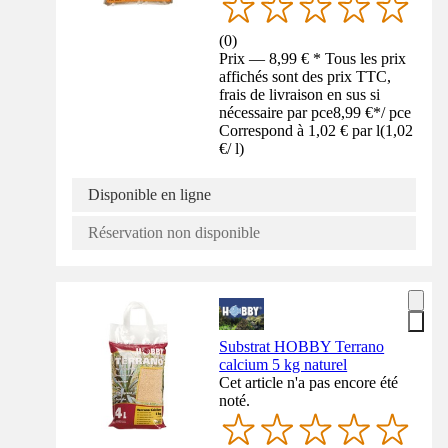
(
0
)
Prix — 8,99 € * Tous les prix
affichés sont des prix TTC,
frais de livraison en sus si
nécessaire par pce
8,99 €
*
/
pce
Correspond à 1,02 € par l
(
1,02
€
/
l
)
Disponible en ligne
Réservation non disponible
Substrat HOBBY Terrano
calcium 5 kg naturel
Cet article n'a pas encore été
noté.