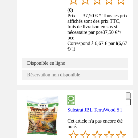
(
0
)
Prix — 37,50 € * Tous les prix
affichés sont des prix TTC,
frais de livraison en sus si
nécessaire par pce
37,50 €
*
/
pce
Correspond à 6,67 € par l
(
6,67
€
/
l
)
Disponible en ligne
Réservation non disponible
Substrat JBL TerraWood 5 l
Cet article n'a pas encore été
noté.