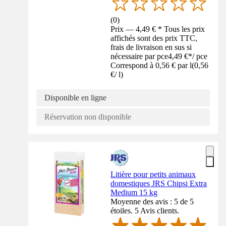
(
0
)
Prix — 4,49 € * Tous les prix
affichés sont des prix TTC,
frais de livraison en sus si
nécessaire par pce
4,49 €
*
/
pce
Correspond à 0,56 € par l
(
0,56
€
/
l
)
Disponible en ligne
Réservation non disponible
Litière pour petits animaux
domestiques JRS Chipsi Extra
Medium 15 kg
Moyenne des avis : 5 de 5
étoiles. 5 Avis clients.