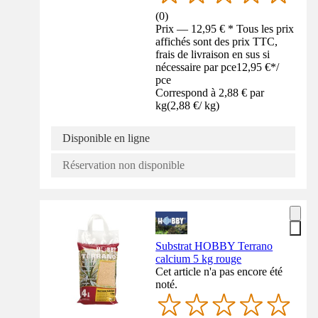
(
0
)
Prix — 12,95 € * Tous les prix
affichés sont des prix TTC,
frais de livraison en sus si
nécessaire par pce
12,95 €
*
/
pce
Correspond à 2,88 € par
kg
(
2,88 €
/
kg
)
Disponible en ligne
Réservation non disponible
Substrat HOBBY Terrano
calcium 5 kg rouge
Cet article n'a pas encore été
noté.