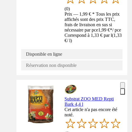
(
0
)
Prix — 1,99 € * Tous les prix
affichés sont des prix TTC,
frais de livraison en sus si
nécessaire par pce
1,99 €
*
/
pce
Correspond à 1,33 € par l
(
1,33
€
/
l
)
Disponible en ligne
Réservation non disponible
Substrat ZOO MED Repti
Bark 4,4 l
Cet article n'a pas encore été
noté.