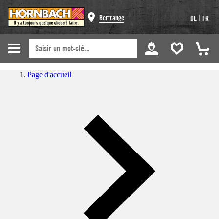
|
Bertrange
DE
FR
Page d'accueil