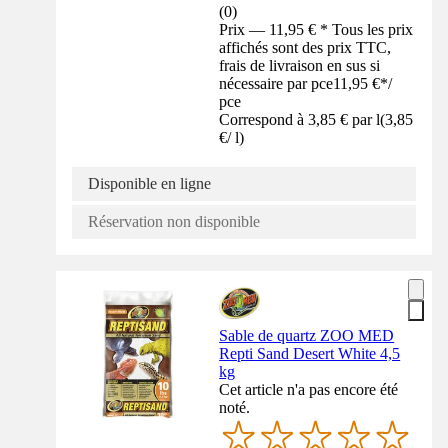
(
0
)
Prix — 11,95 € * Tous les prix
affichés sont des prix TTC,
frais de livraison en sus si
nécessaire par pce
11,95 €
*
/
pce
Correspond à 3,85 € par l
(
3,85
€
/
l
)
Disponible en ligne
Réservation non disponible
Sable de quartz ZOO MED
Repti Sand Desert White 4,5
kg
Cet article n'a pas encore été
noté.