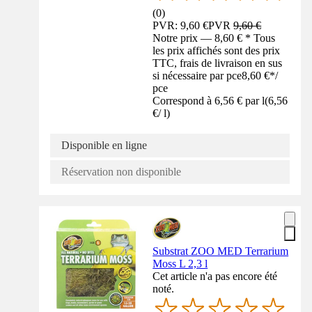
(
0
)
PVR: 9,60 €
PVR
9,60 €
Notre prix — 8,60 € * Tous
les prix affichés sont des prix
TTC, frais de livraison en sus
si nécessaire par pce
8,60 €
*
/
pce
Correspond à 6,56 € par l
(
6,56
€
/
l
)
Disponible en ligne
Réservation non disponible
Substrat ZOO MED Terrarium
Moss L 2,3 l
Cet article n'a pas encore été
noté.