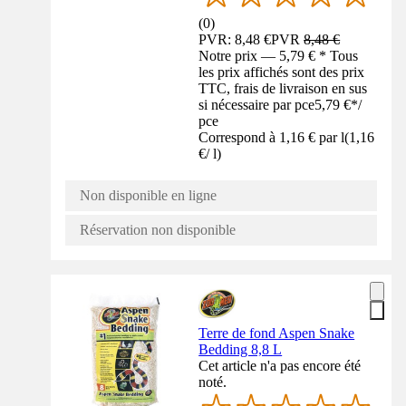
(
0
)
PVR: 8,48 €
PVR
8,48 €
Notre prix — 5,79 € * Tous
les prix affichés sont des prix
TTC, frais de livraison en sus
si nécessaire par pce
5,79 €
*
/
pce
Correspond à 1,16 € par l
(
1,16
€
/
l
)
Non disponible en ligne
Réservation non disponible
Terre de fond Aspen Snake
Bedding 8,8 L
Cet article n'a pas encore été
noté.