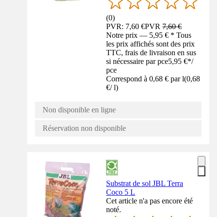
(
0
)
PVR: 7,60 €
PVR
7,60 €
Notre prix — 5,95 € * Tous
les prix affichés sont des prix
TTC, frais de livraison en sus
si nécessaire par pce
5,95 €
*
/
pce
Correspond à 0,68 € par l
(
0,68
€
/
l
)
Non disponible en ligne
Réservation non disponible
Substrat de sol JBL Terra
Coco 5 L
Cet article n'a pas encore été
noté.