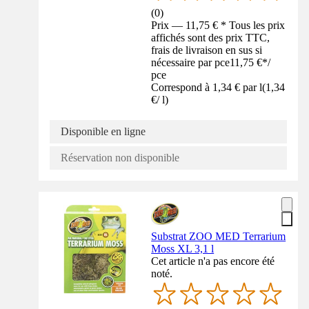
(
0
)
Prix — 11,75 € * Tous les prix
affichés sont des prix TTC,
frais de livraison en sus si
nécessaire par pce
11,75 €
*
/
pce
Correspond à 1,34 € par l
(
1,34
€
/
l
)
Disponible en ligne
Réservation non disponible
Substrat ZOO MED Terrarium
Moss XL 3,1 l
Cet article n'a pas encore été
noté.