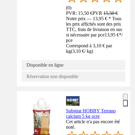
(
0
)
PVR: 15,50 €
PVR
15,50 €
Notre prix — 13,95 € * Tous
les prix affichés sont des prix
TTC, frais de livraison en sus
si nécessaire par pce
13,95 €
*
/
pce
Correspond à 3,10 € par
kg
(
3,10 €
/
kg
)
Disponible en ligne
Réservation non disponible
Substrat HOBBY Terrano
calcium 5 kg ocre
Cet article n'a pas encore été
noté.