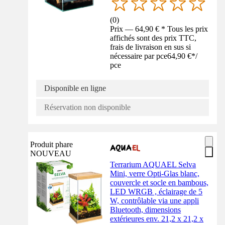
(
0
)
Prix — 64,90 € * Tous les prix
affichés sont des prix TTC,
frais de livraison en sus si
nécessaire par pce
64,90 €
*
/
pce
Disponible en ligne
Réservation non disponible
Produit phare
NOUVEAU
Terrarium AQUAEL Selva
Mini, verre Opti-Glas blanc,
couvercle et socle en bambous,
LED WRGB , éclairage de 5
W, contrôlable via une appli
Bluetooth, dimensions
extérieures env. 21,2 x 21,2 x