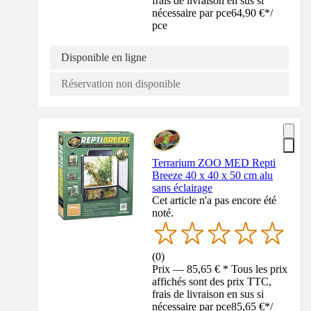
frais de livraison en sus si
nécessaire par pce
64,90 €
*
/
pce
Disponible en ligne
Réservation non disponible
Terrarium ZOO MED Repti
Breeze 40 x 40 x 50 cm alu
sans éclairage
Cet article n'a pas encore été
noté.
(
0
)
Prix — 85,65 € * Tous les prix
affichés sont des prix TTC,
frais de livraison en sus si
nécessaire par pce
85,65 €
*
/