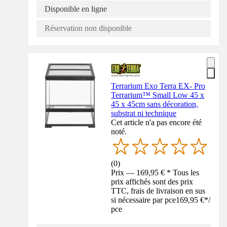
Disponible en ligne
Réservation non disponible
Terrarium Exo Terra EX- Pro
Terrarium™ Small Low 45 x
45 x 45cm sans décoration,
substrat ni technique
Cet article n'a pas encore été
noté.
(
0
)
Prix — 169,95 € * Tous les
prix affichés sont des prix
TTC, frais de livraison en sus
si nécessaire par pce
169,95 €
*
/
pce