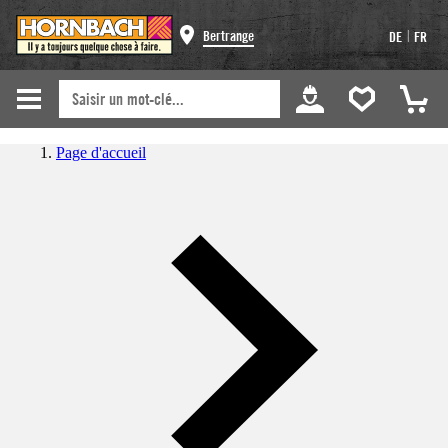
|
Bertrange
DE
FR
Page d'accueil