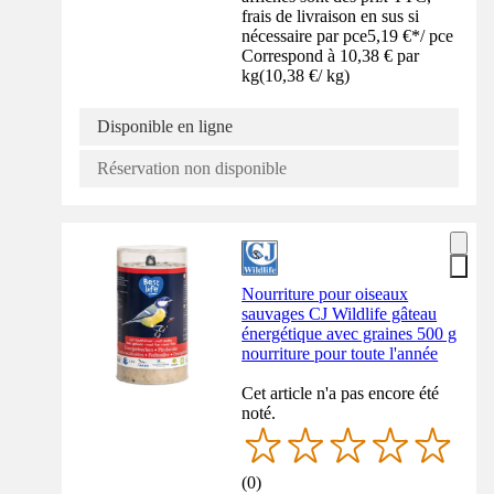
frais de livraison en sus si
nécessaire par pce
5,19 €
*
/
pce
Correspond à 10,38 € par
kg
(
10,38 €
/
kg
)
Disponible en ligne
Réservation non disponible
Nourriture pour oiseaux
sauvages CJ Wildlife gâteau
énergétique avec graines 500 g
nourriture pour toute l'année
Cet article n'a pas encore été
noté.
(
0
)