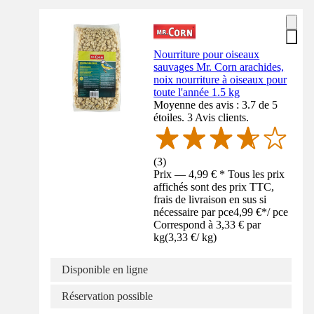
Nourriture pour oiseaux
sauvages Mr. Corn arachides,
noix nourriture à oiseaux pour
toute l'année 1.5 kg
Moyenne des avis : 3.7 de 5
étoiles. 3 Avis clients.
(
3
)
Prix — 4,99 € * Tous les prix
affichés sont des prix TTC,
frais de livraison en sus si
nécessaire par pce
4,99 €
*
/
pce
Correspond à 3,33 € par
kg
(
3,33 €
/
kg
)
Disponible en ligne
Réservation possible