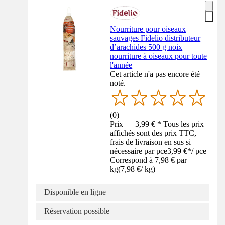
Nourriture pour oiseaux
sauvages Fidelio distributeur
d’arachides 500 g noix
nourriture à oiseaux pour toute
l'année
Cet article n'a pas encore été
noté.
(
0
)
Prix — 3,99 € * Tous les prix
affichés sont des prix TTC,
frais de livraison en sus si
nécessaire par pce
3,99 €
*
/
pce
Correspond à 7,98 € par
kg
(
7,98 €
/
kg
)
Disponible en ligne
Réservation possible