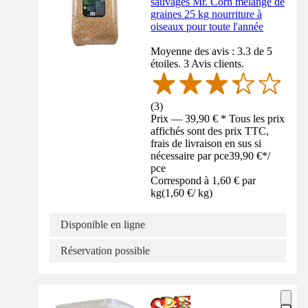
sauvages Mr. Corn mélange de
graines 25 kg nourriture à
oiseaux pour toute l'année
Moyenne des avis : 3.3 de 5
étoiles. 3 Avis clients.
(
3
)
Prix — 39,90 € * Tous les prix
affichés sont des prix TTC,
frais de livraison en sus si
nécessaire par pce
39,90 €
*
/
pce
Correspond à 1,60 € par
kg
(
1,60 €
/
kg
)
Disponible en ligne
Réservation possible