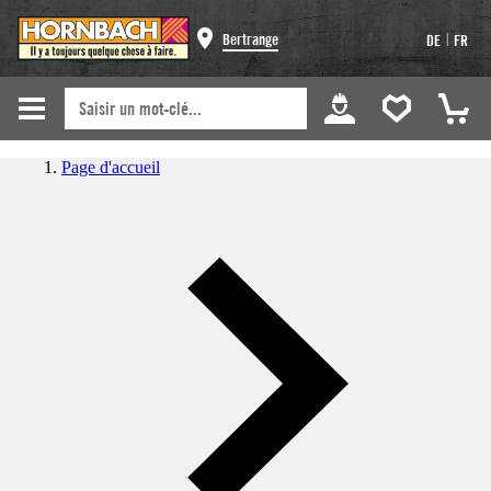
|
Bertrange
DE
FR
Page d'accueil