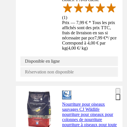
(
1
)
Prix — 7,99 € * Tous les prix
affichés sont des prix TTC,
frais de livraison en sus si
nécessaire par pce
7,99 €
*
/
pce
Correspond à 4,00 € par
kg
(
4,00 €
/
kg
)
Disponible en ligne
Réservation non disponible
Nourriture pour oiseaux
sauvages CJ Wildlife
nourriture pour oiseaux pour
colonnes de nourriture
nourriture à oiseaux pour toute