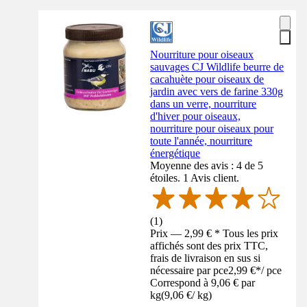
Nourriture pour oiseaux
sauvages CJ Wildlife beurre de
cacahuète pour oiseaux de
jardin avec vers de farine 330g
dans un verre, nourriture
d'hiver pour oiseaux,
nourriture pour oiseaux pour
toute l'année, nourriture
énergétique
Moyenne des avis : 4 de 5
étoiles. 1 Avis client.
(
1
)
Prix — 2,99 € * Tous les prix
affichés sont des prix TTC,
frais de livraison en sus si
nécessaire par pce
2,99 €
*
/
pce
Correspond à 9,06 € par
kg
(
9,06 €
/
kg
)