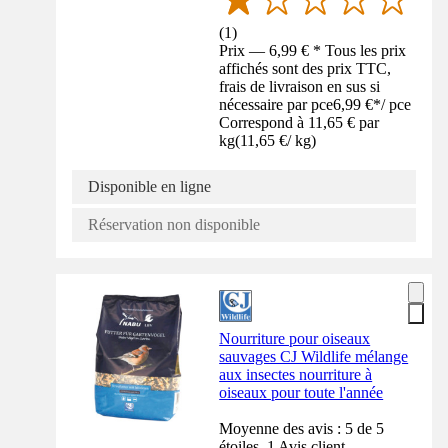
(
1
)
Prix — 6,99 € * Tous les prix
affichés sont des prix TTC,
frais de livraison en sus si
nécessaire par pce
6,99 €
*
/
pce
Correspond à 11,65 € par
kg
(
11,65 €
/
kg
)
Disponible en ligne
Réservation non disponible
Nourriture pour oiseaux
sauvages CJ Wildlife mélange
aux insectes nourriture à
oiseaux pour toute l'année
Moyenne des avis : 5 de 5
étoiles. 1 Avis client.