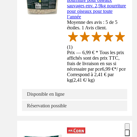
nourriture pour oiseaux
sauvages env. 2,9kg nourriture
pour oiseaux pour toute
l’année
Moyenne des avis : 5 de 5
étoiles. 1 Avis client.
(
1
)
Prix — 6,99 € * Tous les prix
affichés sont des prix TTC,
frais de livraison en sus si
nécessaire par pce
6,99 €
*
/
pce
Correspond à 2,41 € par
kg
(
2,41 €
/
kg
)
Disponible en ligne
Réservation possible