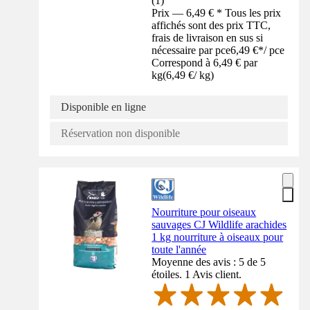
(
1
)
Prix — 6,49 € * Tous les prix
affichés sont des prix TTC,
frais de livraison en sus si
nécessaire par pce
6,49 €
*
/
pce
Correspond à 6,49 € par
kg
(
6,49 €
/
kg
)
Disponible en ligne
Réservation non disponible
Nourriture pour oiseaux
sauvages CJ Wildlife arachides
1 kg nourriture à oiseaux pour
toute l'année
Moyenne des avis : 5 de 5
étoiles. 1 Avis client.