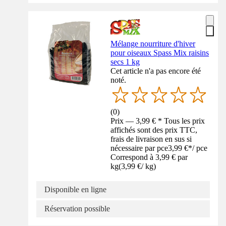
Mélange nourriture d'hiver
pour oiseaux Spass Mix raisins
secs 1 kg
Cet article n'a pas encore été
noté.
(
0
)
Prix — 3,99 € * Tous les prix
affichés sont des prix TTC,
frais de livraison en sus si
nécessaire par pce
3,99 €
*
/
pce
Correspond à 3,99 € par
kg
(
3,99 €
/
kg
)
Disponible en ligne
Réservation possible