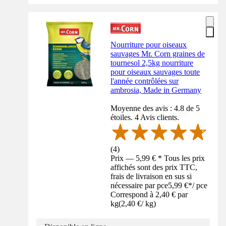
Nourriture pour oiseaux
sauvages Mr. Corn graines de
tournesol 2,5kg nourriture
pour oiseaux sauvages toute
l'année contrôlées sur
ambrosia, Made in Germany
Moyenne des avis : 4.8 de 5
étoiles. 4 Avis clients.
(
4
)
Prix — 5,99 € * Tous les prix
affichés sont des prix TTC,
frais de livraison en sus si
nécessaire par pce
5,99 €
*
/
pce
Correspond à 2,40 € par
kg
(
2,40 €
/
kg
)