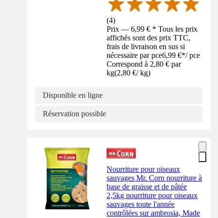
(
4
)
Prix — 6,99 € * Tous les prix
affichés sont des prix TTC,
frais de livraison en sus si
nécessaire par pce
6,99 €
*
/
pce
Correspond à 2,80 € par
kg
(
2,80 €
/
kg
)
Disponible en ligne
Réservation possible
Nourriture pour oiseaux
sauvages Mr. Corn nourriture à
base de graisse et de pâtée
2,5kg nourriture pour oiseaux
sauvages toute l'année
contrôlées sur ambrosia, Made