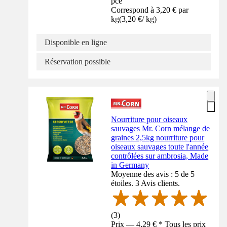
pce
Correspond à 3,20 € par
kg
(
3,20 €
/
kg
)
Disponible en ligne
Réservation possible
Nourriture pour oiseaux
sauvages Mr. Corn mélange de
graines 2,5kg nourriture pour
oiseaux sauvages toute l'année
contrôlées sur ambrosia, Made
in Germany
Moyenne des avis : 5 de 5
étoiles. 3 Avis clients.
(
3
)
Prix — 4,29 € * Tous les prix