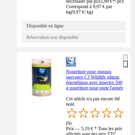
nécessaire par pce
2,99 €
*
/
pce
Correspond à 9,97 € par
kg
(
9,97 €
/
kg
)
Disponible en ligne
Réservation non disponible
Nourriture pour oiseaux
sauvages CJ Wildlife gâteau
énergétique avec insectes 500
g nourriture pour toute l'année
Cet article n'a pas encore été
noté.
(
0
)
Prix — 5,19 € * Tous les prix
affichés sont des prix TTC,