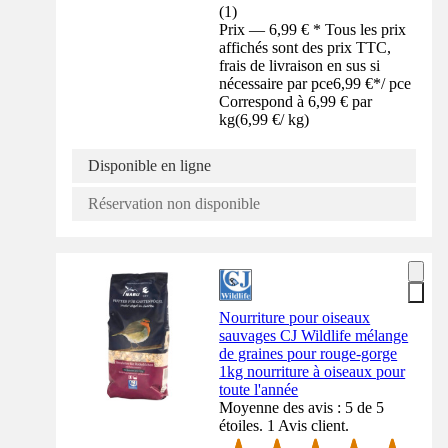
(
1
)
Prix — 6,99 € * Tous les prix
affichés sont des prix TTC,
frais de livraison en sus si
nécessaire par pce
6,99 €
*
/
pce
Correspond à 6,99 € par
kg
(
6,99 €
/
kg
)
Disponible en ligne
Réservation non disponible
Nourriture pour oiseaux
sauvages CJ Wildlife mélange
de graines pour rouge-gorge
1kg nourriture à oiseaux pour
toute l'année
Moyenne des avis : 5 de 5
étoiles. 1 Avis client.