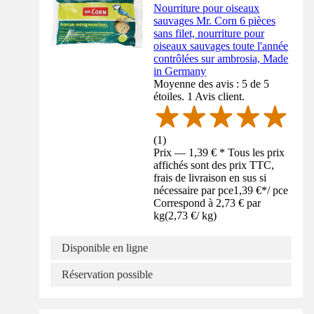
Nourriture pour oiseaux
sauvages Mr. Corn 6 pièces
sans filet, nourriture pour
oiseaux sauvages toute l'année
contrôlées sur ambrosia, Made
in Germany
Moyenne des avis : 5 de 5
étoiles. 1 Avis client.
(
1
)
Prix — 1,39 € * Tous les prix
affichés sont des prix TTC,
frais de livraison en sus si
nécessaire par pce
1,39 €
*
/
pce
Correspond à 2,73 € par
kg
(
2,73 €
/
kg
)
Disponible en ligne
Réservation possible