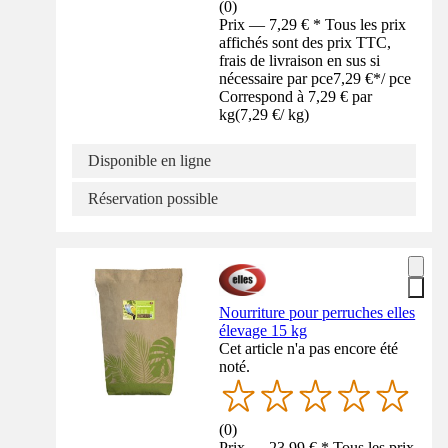
(
0
)
Prix — 7,29 € * Tous les prix
affichés sont des prix TTC,
frais de livraison en sus si
nécessaire par pce
7,29 €
*
/
pce
Correspond à 7,29 € par
kg
(
7,29 €
/
kg
)
Disponible en ligne
Réservation possible
Nourriture pour perruches elles
élevage 15 kg
Cet article n'a pas encore été
noté.
(
0
)
Prix — 23,99 € * Tous les prix