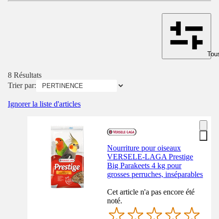
Tous
8 Résultats
Trier par:
Ignorer la liste d'articles
Nourriture pour oiseaux
VERSELE-LAGA Prestige
Big Parakeets 4 kg pour
grosses perruches, inséparables
Cet article n'a pas encore été
noté.