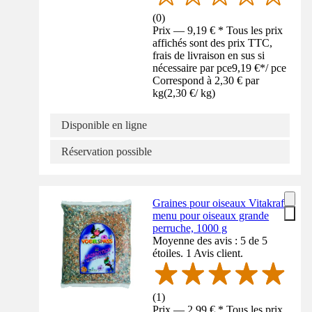
(
0
)
Prix — 9,19 € * Tous les prix
affichés sont des prix TTC,
frais de livraison en sus si
nécessaire par pce
9,19 €
*
/
pce
Correspond à 2,30 € par
kg
(
2,30 €
/
kg
)
Disponible en ligne
Réservation possible
Graines pour oiseaux Vitakraft
menu pour oiseaux grande
perruche, 1000 g
Moyenne des avis : 5 de 5
étoiles. 1 Avis client.
(
1
)
Prix — 2,99 € * Tous les prix