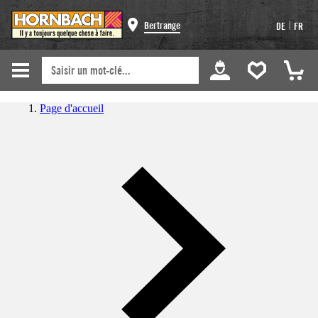
|
Bertrange
DE
FR
Page d'accueil