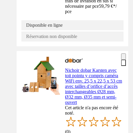
frais de livraison en sus si
nécessaire par pce
59,79 €
*
/
pce
Disponible en ligne
Réservation non disponible
Nichoir dobar Karsten avec
toit pointu y compris caméra
WiFi env. 25,5 x 22,5 x 53 cm
avec tailles d’orifice d’accès
interchangeables Ø28 mm,
Ø32 mm, Ø35 mm et semi-
ouvert
Cet article n'a pas encore été
noté.
(
0
)