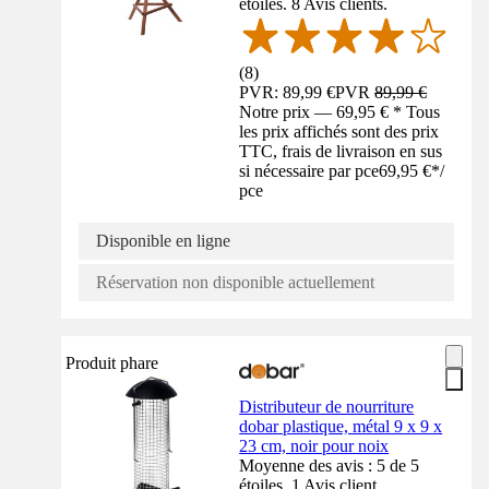
étoiles. 8 Avis clients.
(
8
)
PVR: 89,99 €
PVR
89,99 €
Notre prix — 69,95 € * Tous
les prix affichés sont des prix
TTC, frais de livraison en sus
si nécessaire par pce
69,95 €
*
/
pce
Disponible en ligne
Réservation non disponible actuellement
Produit phare
Distributeur de nourriture
dobar plastique, métal 9 x 9 x
23 cm, noir pour noix
Moyenne des avis : 5 de 5
étoiles. 1 Avis client.