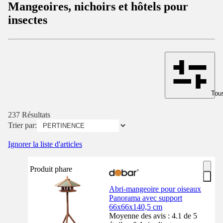
Mangeoires, nichoirs et hôtels pour
insectes
Tous
237 Résultats
Trier par:
Ignorer la liste d'articles
Produit phare
Abri-mangeoire pour oiseaux
Panorama avec support
66x66x140,5 cm
Moyenne des avis : 4.1 de 5