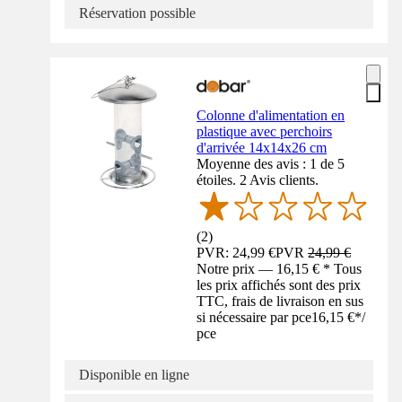
Réservation possible
Colonne d'alimentation en
plastique avec perchoirs
d'arrivée 14x14x26 cm
Moyenne des avis : 1 de 5
étoiles. 2 Avis clients.
(
2
)
PVR: 24,99 €
PVR
24,99 €
Notre prix — 16,15 € * Tous
les prix affichés sont des prix
TTC, frais de livraison en sus
si nécessaire par pce
16,15 €
*
/
pce
Disponible en ligne