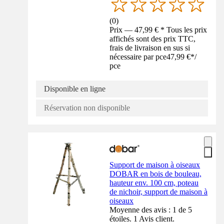
(
0
)
Prix — 47,99 € * Tous les prix
affichés sont des prix TTC,
frais de livraison en sus si
nécessaire par pce
47,99 €
*
/
pce
Disponible en ligne
Réservation non disponible
Support de maison à oiseaux
DOBAR en bois de bouleau,
hauteur env. 100 cm, poteau
de nichoir, support de maison à
oiseaux
Moyenne des avis : 1 de 5
étoiles. 1 Avis client.