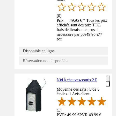
(
0
)
Prix — 49,95 € * Tous les prix
affichés sont des prix TTC,
frais de livraison en sus si
nécessaire par pce
49,95 €
*
/
pce
Disponible en ligne
Réservation non disponible
Nid à chauves-souris 2 F
Moyenne des avis : 5 de 5
étoiles. 1 Avis client.
(
1
)
PVR: 49,99 €
PVR
49,99 €