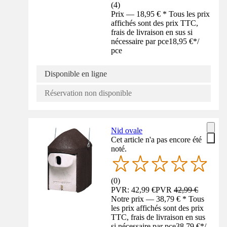
(
4
)
Prix — 18,95 € * Tous les prix
affichés sont des prix TTC,
frais de livraison en sus si
nécessaire par pce
18,95 €
*
/
pce
Disponible en ligne
Réservation non disponible
Nid ovale
Cet article n'a pas encore été
noté.
(
0
)
PVR: 42,99 €
PVR
42,99 €
Notre prix — 38,79 € * Tous
les prix affichés sont des prix
TTC, frais de livraison en sus
si nécessaire par pce
38,79 €
*
/