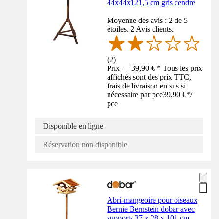
44x44x121,5 cm gris cendre
Moyenne des avis : 2 de 5
étoiles. 2 Avis clients.
(
2
)
Prix — 39,90 € * Tous les prix
affichés sont des prix TTC,
frais de livraison en sus si
nécessaire par pce
39,90 €
*
/
pce
Disponible en ligne
Réservation non disponible
Abri-mangeoire pour oiseaux
Bernie Bernstein dobar avec
supports 37 x 28 x 101 cm