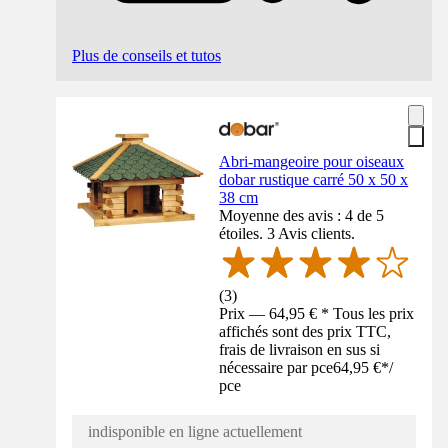
Plus de conseils et tutos
Abri-mangeoire pour oiseaux
dobar rustique carré 50 x 50 x
38 cm
Moyenne des avis : 4 de 5
étoiles. 3 Avis clients.
(
3
)
Prix — 64,95 € * Tous les prix
affichés sont des prix TTC,
frais de livraison en sus si
nécessaire par pce
64,95 €
*
/
pce
indisponible en ligne actuellement