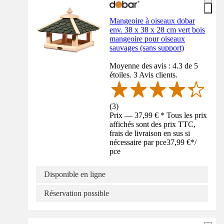
Mangeoire à oiseaux dobar
env. 38 x 38 x 28 cm vert bois
mangeoire pour oiseaux
sauvages (sans support)
Moyenne des avis : 4.3 de 5
étoiles. 3 Avis clients.
(
3
)
Prix — 37,99 € * Tous les prix
affichés sont des prix TTC,
frais de livraison en sus si
nécessaire par pce
37,99 €
*
/
pce
Disponible en ligne
Réservation possible