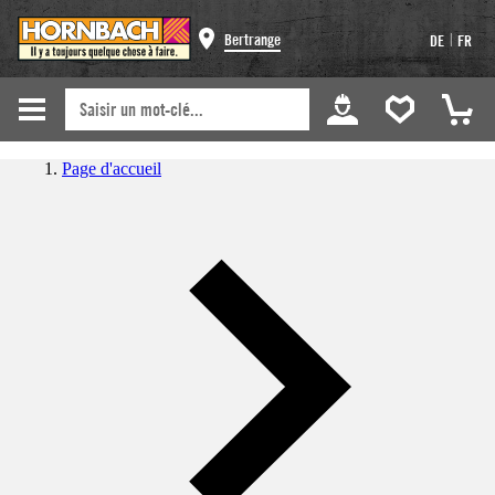
|
Bertrange
DE
FR
Page d'accueil