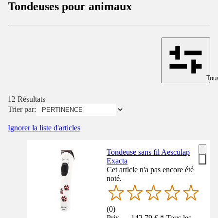
Tondeuses pour animaux
Tous
12 Résultats
Trier par:
Ignorer la liste d'articles
Tondeuse sans fil Aesculap
Exacta
Cet article n'a pas encore été
noté.
(
0
)
Prix — 142,79 € * Tous les