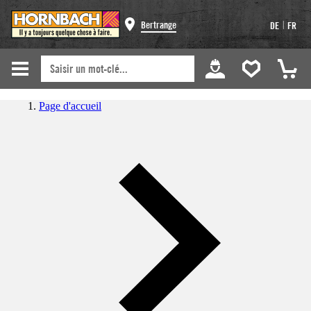
|
Bertrange
DE
FR
Page d'accueil