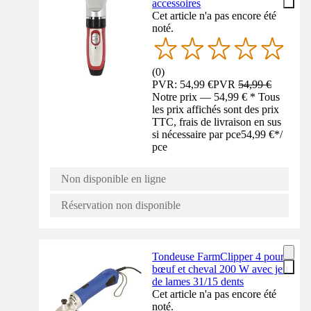
accessoires
Cet article n'a pas encore été
noté.
(
0
)
PVR: 54,99 €
PVR
54,99 €
Notre prix — 54,99 € * Tous
les prix affichés sont des prix
TTC, frais de livraison en sus
si nécessaire par pce
54,99 €
*
/
pce
Non disponible en ligne
Réservation non disponible
Tondeuse FarmClipper 4 pour
bœuf et cheval 200 W avec jeu
de lames 31/15 dents
Cet article n'a pas encore été
noté.