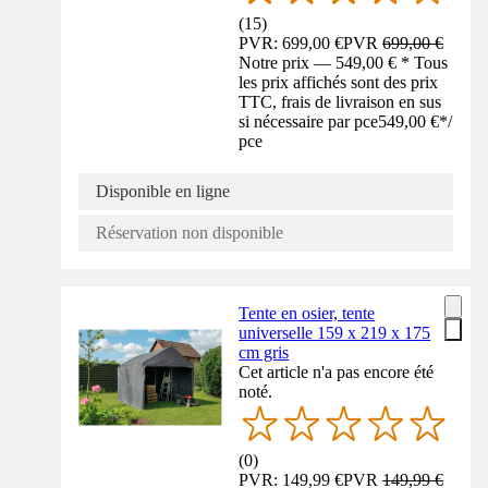
(
15
)
PVR: 699,00 €
PVR
699,00 €
Notre prix — 549,00 € * Tous
les prix affichés sont des prix
TTC, frais de livraison en sus
si nécessaire par pce
549,00 €
*
/
pce
Disponible en ligne
Réservation non disponible
Tente en osier, tente
universelle 159 x 219 x 175
cm gris
Cet article n'a pas encore été
noté.
(
0
)
PVR: 149,99 €
PVR
149,99 €