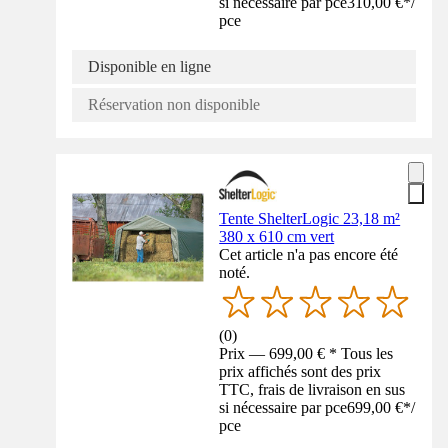
si nécessaire par pce
310,00 €
*
/
pce
Disponible en ligne
Réservation non disponible
Tente ShelterLogic 23,18 m²
380 x 610 cm vert
Cet article n'a pas encore été
noté.
(
0
)
Prix — 699,00 € * Tous les
prix affichés sont des prix
TTC, frais de livraison en sus
si nécessaire par pce
699,00 €
*
/
pce