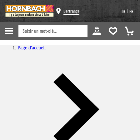
|
Bertrange
DE
FR
Page d'accueil