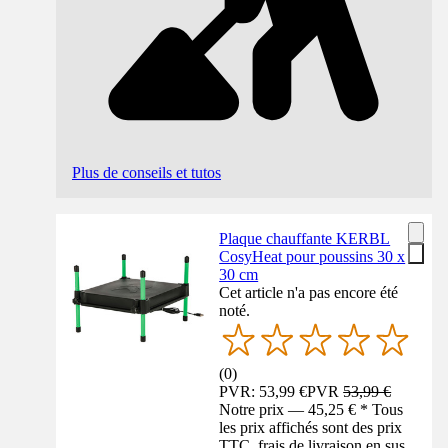
Plus de conseils et tutos
Plaque chauffante KERBL
CosyHeat pour poussins 30 x
30 cm
Cet article n'a pas encore été
noté.
(
0
)
PVR: 53,99 €
PVR
53,99 €
Notre prix — 45,25 € * Tous
les prix affichés sont des prix
TTC, frais de livraison en sus