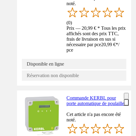
noté.
(
0
)
Prix — 20,99 € * Tous les prix
affichés sont des prix TTC,
frais de livraison en sus si
nécessaire par pce
20,99 €
*
/
pce
Disponible en ligne
Réservation non disponible
Commande KERBL pour
porte automatique de poulailler
Cet article n'a pas encore été
noté.