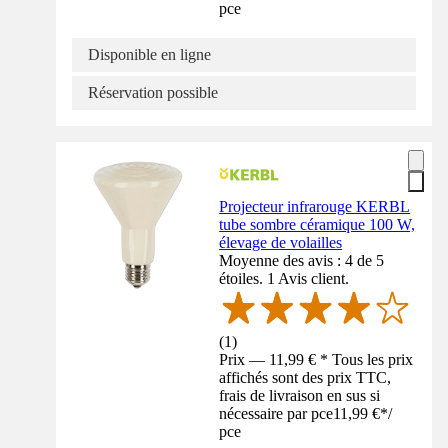
pce
Disponible en ligne
Réservation possible
Projecteur infrarouge KERBL
tube sombre céramique 100 W,
élevage de volailles
Moyenne des avis : 4 de 5
étoiles. 1 Avis client.
(
1
)
Prix — 11,99 € * Tous les prix
affichés sont des prix TTC,
frais de livraison en sus si
nécessaire par pce
11,99 €
*
/
pce