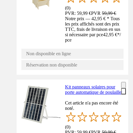
(
0
)
PVR: 59,99 €
PVR
59,99 €
Notre prix — 42,95 € * Tous
les prix affichés sont des prix
TTC, frais de livraison en sus
si nécessaire par pce
42,95 €
*
/
pce
Non disponible en ligne
Réservation non disponible
Kit panneaux solaires pour
porte automatique de poulailler
Cet article n'a pas encore été
noté.
(
0
)
PVR: 59,99 €
PVR
59,99 €