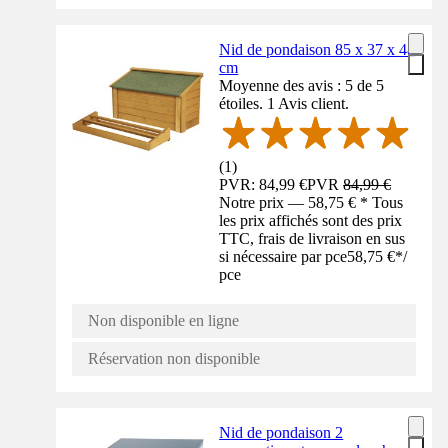
Nid de pondaison 85 x 37 x 48
cm
Moyenne des avis : 5 de 5
étoiles. 1 Avis client.
(
1
)
PVR: 84,99 €
PVR
84,99 €
Notre prix — 58,75 € * Tous
les prix affichés sont des prix
TTC, frais de livraison en sus
si nécessaire par pce
58,75 €
*
/
pce
Non disponible en ligne
Réservation non disponible
Nid de pondaison 2