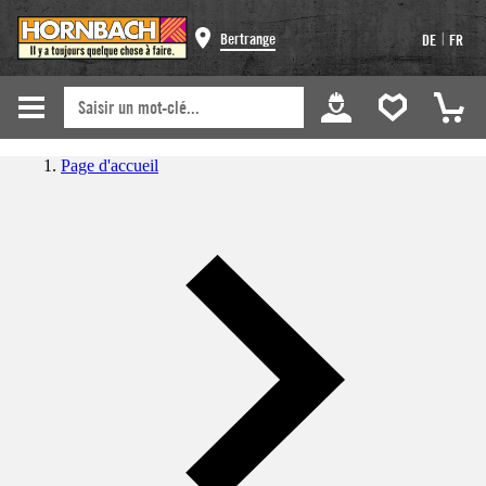
|
Bertrange
DE
FR
Page d'accueil