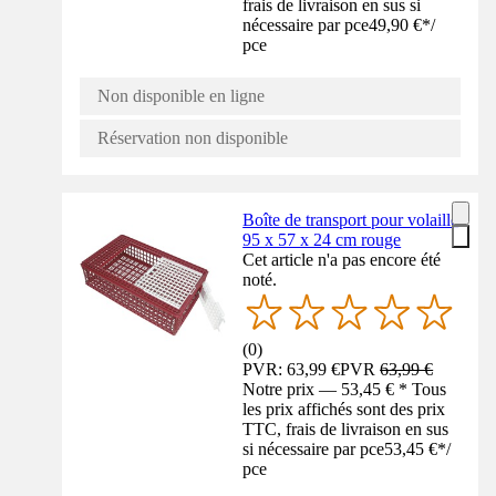
frais de livraison en sus si
nécessaire par pce
49,90 €
*
/
pce
Non disponible en ligne
Réservation non disponible
Boîte de transport pour volaille
95 x 57 x 24 cm rouge
Cet article n'a pas encore été
noté.
(
0
)
PVR: 63,99 €
PVR
63,99 €
Notre prix — 53,45 € * Tous
les prix affichés sont des prix
TTC, frais de livraison en sus
si nécessaire par pce
53,45 €
*
/
pce