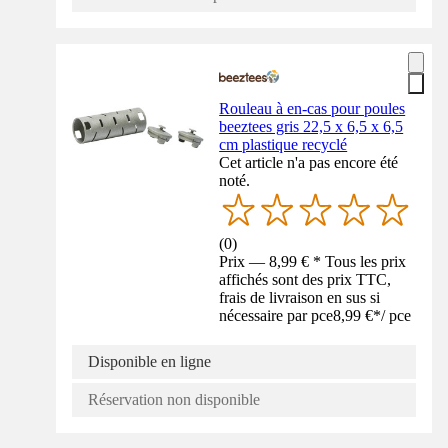
Rouleau à en-cas pour poules
beeztees gris 22,5 x 6,5 x 6,5
cm plastique recyclé
Cet article n'a pas encore été
noté.
(
0
)
Prix — 8,99 € * Tous les prix
affichés sont des prix TTC,
frais de livraison en sus si
nécessaire par pce
8,99 €
*
/
pce
Disponible en ligne
Réservation non disponible