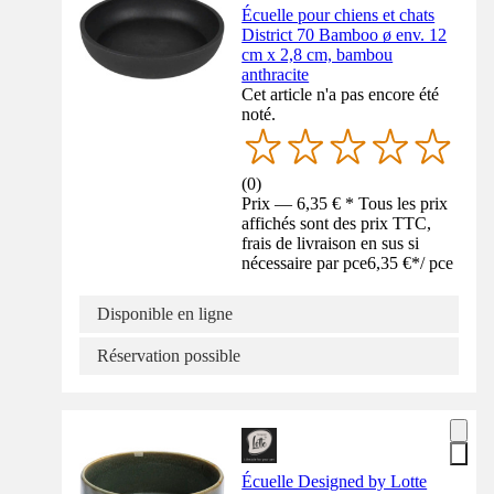
Écuelle pour chiens et chats
District 70 Bamboo ø env. 12
cm x 2,8 cm, bambou
anthracite
Cet article n'a pas encore été
noté.
(
0
)
Prix — 6,35 € * Tous les prix
affichés sont des prix TTC,
frais de livraison en sus si
nécessaire par pce
6,35 €
*
/
pce
Disponible en ligne
Réservation possible
Écuelle Designed by Lotte