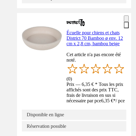
Écuelle pour chiens et chats
District 70 Bamboo ø env. 12
cm x 2,8 cm, bambou beige
Cet article n'a pas encore été
noté.
(
0
)
Prix — 6,35 € * Tous les prix
affichés sont des prix TTC,
frais de livraison en sus si
nécessaire par pce
6,35 €
*
/
pce
Disponible en ligne
Réservation possible