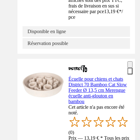
affichés sont des prix TTC,
frais de livraison en sus si
nécessaire par pce
13,19 €
*
/
pce
Disponible en ligne
Réservation possible
Écuelle pour chiens et chats
District 70 Bamboo Cat Slow
Feeder Ø 13,5 cm Merengue
écuelle anti-glouton en
bambou
Cet article n'a pas encore été
noté.
(
0
)
Prix — 13,19 € * Tous les prix