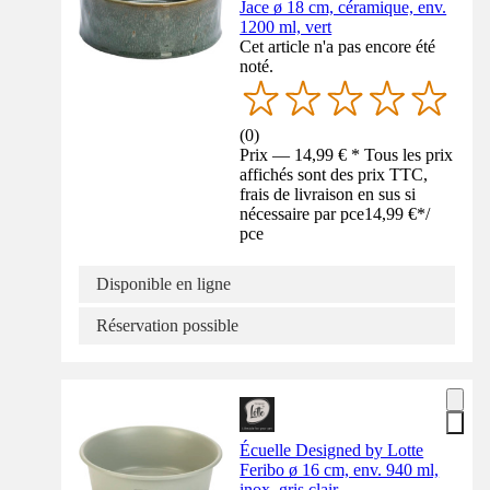
Jace ø 18 cm, céramique, env.
1200 ml, vert
Cet article n'a pas encore été
noté.
(
0
)
Prix — 14,99 € * Tous les prix
affichés sont des prix TTC,
frais de livraison en sus si
nécessaire par pce
14,99 €
*
/
pce
Disponible en ligne
Réservation possible
Écuelle Designed by Lotte
Feribo ø 16 cm, env. 940 ml,
inox, gris clair