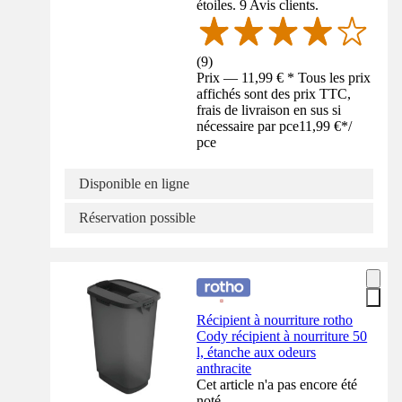
étoiles. 9 Avis clients.
(
9
)
Prix — 11,99 € * Tous les prix
affichés sont des prix TTC,
frais de livraison en sus si
nécessaire par pce
11,99 €
*
/
pce
Disponible en ligne
Réservation possible
Récipient à nourriture rotho
Cody récipient à nourriture 50
l, étanche aux odeurs
anthracite
Cet article n'a pas encore été
noté.