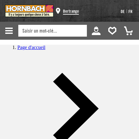
|
Bertrange
DE
FR
Page d'accueil