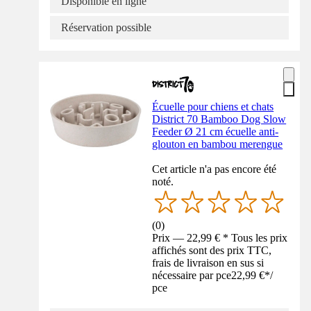
Disponible en ligne
Réservation possible
Écuelle pour chiens et chats
District 70 Bamboo Dog Slow
Feeder Ø 21 cm écuelle anti-
glouton en bambou merengue
Cet article n'a pas encore été
noté.
(
0
)
Prix — 22,99 € * Tous les prix
affichés sont des prix TTC,
frais de livraison en sus si
nécessaire par pce
22,99 €
*
/
pce