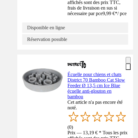
affichés sont des prix TTC,
frais de livraison en sus si
nécessaire par pce
9,99 €
*
/
pce
Disponible en ligne
Réservation possible
Écuelle pour chiens et chats
District 70 Bamboo Cat Slow
Feeder Ø 13,5 cm Ice Blue
écuelle anti-glouton en
bambou
Cet article n'a pas encore été
noté.
(
0
)
Prix — 13,19 € * Tous les prix