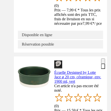
(
0
)
Prix — 7,99 € * Tous les prix
affichés sont des prix TTC,
frais de livraison en sus si
nécessaire par pce
7,99 €
*
/
pce
Disponible en ligne
Réservation possible
Écuelle Designed by Lotte
Jace ø 20 cm, céramique, env.
1900 ml, vert
Cet article n'a pas encore été
noté.
(
0
)
Prix — 15,59 € * Tous les prix