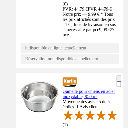
(
0
)
PVR: 44,79 €
PVR
44,79 €
Notre prix — 9,99 € * Tous
les prix affichés sont des prix
TTC, frais de livraison en sus
si nécessaire par pce
9,99 €
*
/
pce
indisponible en ligne actuellement
Réservation non disponible actuellement
Gamelle pour chiens en acier
inoxydable, 950 ml
Moyenne des avis : 5 de 5
étoiles. 1 Avis client.
(
1
)