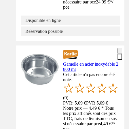
nécessaire par pce
24,99 €
*
/
pce
Disponible en ligne
Réservation possible
Gamelle en acier inoxydable 2
800 ml
Cet article n'a pas encore été
noté.
(
0
)
PVR: 5,09 €
PVR
5,09 €
Notre prix — 4,49 € * Tous
les prix affichés sont des prix
TTC, frais de livraison en sus
si nécessaire par pce
4,49 €
*
/
pce