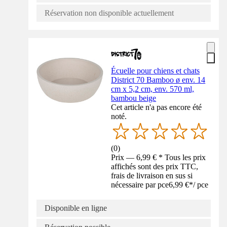
Réservation non disponible actuellement
Écuelle pour chiens et chats
District 70 Bamboo ø env. 14
cm x 5,2 cm, env. 570 ml,
bambou beige
Cet article n'a pas encore été
noté.
(
0
)
Prix — 6,99 € * Tous les prix
affichés sont des prix TTC,
frais de livraison en sus si
nécessaire par pce
6,99 €
*
/
pce
Disponible en ligne