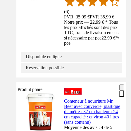
(
6
)
PVR: 35,99 €
PVR
35,99 €
Notre prix — 22,99 € * Tous
les prix affichés sont des prix
TTC, frais de livraison en sus
si nécessaire par pce
22,99 €
*
/
pce
Disponible en ligne
Réservation possible
Produit phare
Conteneur à nourriture Mr.
Beef avec couvercle, plastique
diamètre : 37 cm hauteur : 54
cm capacité : environ 40 litres
(sans contenu)
Moyenne des avis : 4 de 5