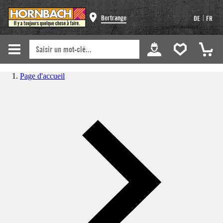
|
Bertrange
DE
FR
Page d'accueil