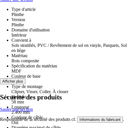
Type d'article
Plinthe
Version
Plinthe
Domaine d'utilisation
Intérieur
Convient à
Sols stratifiés, PVC / Revêtement de sol en vinyle, Parquets, Sol
en liège
Matériau
Bois composite
Spécification du matériau
MDF
Couleur de base
Bois
Afficher plus
Type de montage
Clipser, Visser, Coller, À clouer
Sécurité des produits
Hauteur
58 mm
Longueur
Sauter une section
2.400 mm
Guidage de câble
Responsable de la sécurité des produits cf.
.
Informations du fabricant
Oui
Diamètre maximal de câble