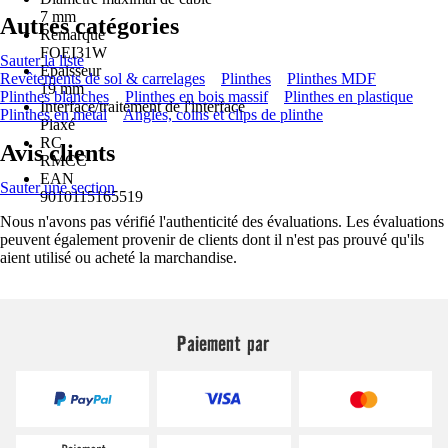
7 mm
Autres catégories
Remarque
FOEI31W
Sauter la liste
Epaisseur
Revêtements de sol & carrelages
Plinthes
Plinthes MDF
19 mm
Plinthes blanches
Plinthes en bois massif
Plinthes en plastique
Interface/traitement de l'interface
Plinthes en métal
Angles, coins et clips de plinthe
Plaxé
RC
Avis clients
RMCC
EAN
Sauter une section
9010115165519
Nous n'avons pas vérifié l'authenticité des évaluations. Les évaluations
peuvent également provenir de clients dont il n'est pas prouvé qu'ils
aient utilisé ou acheté la marchandise.
Paiement par