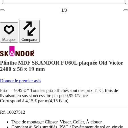
1
/
3
Comparer
Plinthe MDF SKANDOR FU60L plaquée Old Victor
2400 x 58 x 19 mm
Donner le premier avis
Prix — 9,95 € * Tous les prix affichés sont des prix TTC, frais de
livraison en sus si nécessaire par pce
9,95 €
*
/
pce
Correspond à 4,15 € par m
(
4,15 €
/
m
)
Rf.
10027512
Type de montage
:
Clipser, Visser, Coller, À clouer
Convient à
:
Sols stratifiés, PVC / Revêtement de sol en vinyle,