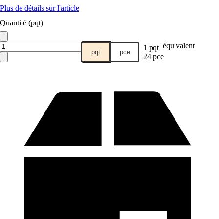
Plus de détails sur l'article
Quantité (pqt)
équivalent
1 pqt
pqt
pce
24 pce