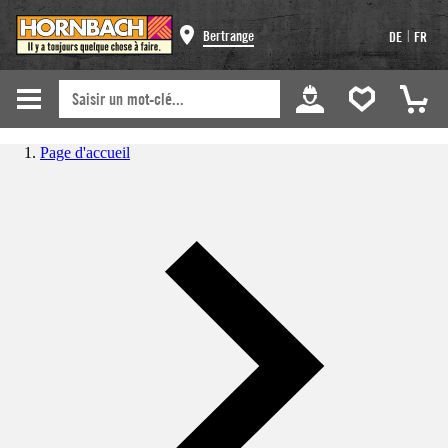
|
Bertrange
DE
FR
Page d'accueil