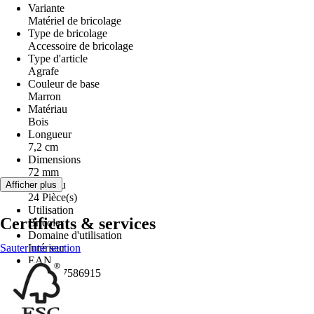
Variante
Matériel de bricolage
Type de bricolage
Accessoire de bricolage
Type d'article
Agrafe
Couleur de base
Marron
Matériau
Bois
Longueur
7,2 cm
Dimensions
72 mm
Contenu
Afficher plus
24 Pièce(s)
Utilisation
Certificats & services
Bricoler
Domaine d'utilisation
Sauter une section
Intérieur
EAN
7610877586915