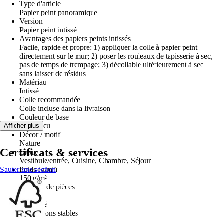
Type d'article
Papier peint panoramique
Version
Papier peint intissé
Avantages des papiers peints intissés
Facile, rapide et propre: 1) appliquer la colle à papier peint
directement sur le mur; 2) poser les rouleaux de tapisserie à sec,
pas de temps de trempage; 3) décollable ultérieurement à sec
sans laisser de résidus
Matériau
Intissé
Colle recommandée
Colle incluse dans la livraison
Couleur de base
Vert, Bleu
Afficher plus
Décor / motif
Nature
Certificats & services
Lieux
Vestibule/entrée, Cuisine, Chambre, Séjour
Sauter une section
Poids (g/m²)
150 g/m²
Nombre de pièces
4
Propriété
Dimensions stables