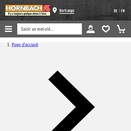
|
Bertrange
DE
FR
Page d'accueil