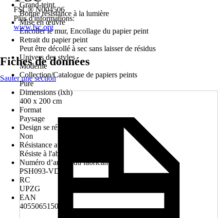
Grand-teint
FSC® N004506
Bonne résistance à la lumière
Plus d'informations:
Mise en œuvre
www.fsc.org
Encoller le mur, Encollage du papier peint
Retrait du papier peint
Peut être décollé à sec sans laisser de résidus
Univers des styles
Fiches de données
Moderne
Collection/Catalogue de papiers peints
Sauter une section
Pure
Dimensions (lxh)
400 x 200 cm
Format
Paysage
Design se répétant
Non
Résistance au lavage
Résiste à l'abrasion
Numéro d’article du fabricant
PSH093-VD4
RC
UPZG
EAN
4055065150388