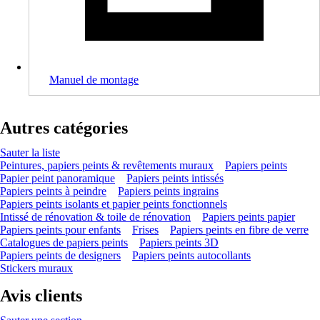
Manuel de montage
Autres catégories
Sauter la liste
Peintures, papiers peints & revêtements muraux
Papiers peints
Papier peint panoramique
Papiers peints intissés
Papiers peints à peindre
Papiers peints ingrains
Papiers peints isolants et papier peints fonctionnels
Intissé de rénovation & toile de rénovation
Papiers peints papier
Papiers peints pour enfants
Frises
Papiers peints en fibre de verre
Catalogues de papiers peints
Papiers peints 3D
Papiers peints de designers
Papiers peints autocollants
Stickers muraux
Avis clients