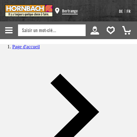
|
Bertrange
DE
FR
Page d'accueil