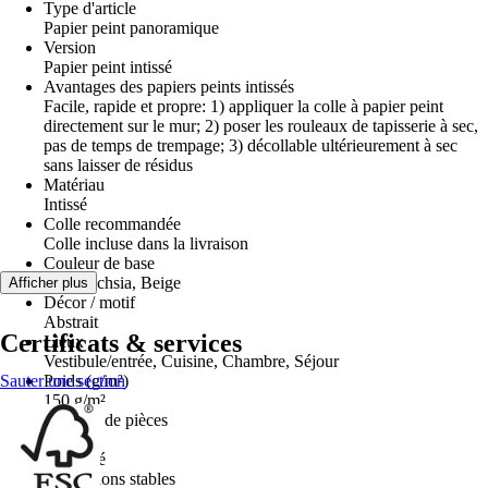
Type d'article
Papier peint panoramique
Version
Papier peint intissé
Avantages des papiers peints intissés
Facile, rapide et propre: 1) appliquer la colle à papier peint
directement sur le mur; 2) poser les rouleaux de tapisserie à sec,
pas de temps de trempage; 3) décollable ultérieurement à sec
sans laisser de résidus
Matériau
Intissé
Colle recommandée
Colle incluse dans la livraison
Couleur de base
Rose fuchsia, Beige
Afficher plus
Décor / motif
Abstrait
Certificats & services
Lieux
Vestibule/entrée, Cuisine, Chambre, Séjour
Sauter une section
Poids (g/m²)
150 g/m²
Nombre de pièces
2
Propriété
Dimensions stables