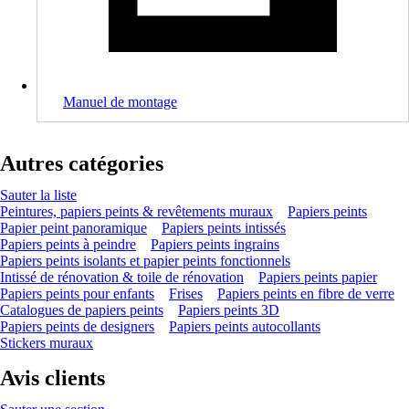
Manuel de montage
Autres catégories
Sauter la liste
Peintures, papiers peints & revêtements muraux
Papiers peints
Papier peint panoramique
Papiers peints intissés
Papiers peints à peindre
Papiers peints ingrains
Papiers peints isolants et papier peints fonctionnels
Intissé de rénovation & toile de rénovation
Papiers peints papier
Papiers peints pour enfants
Frises
Papiers peints en fibre de verre
Catalogues de papiers peints
Papiers peints 3D
Papiers peints de designers
Papiers peints autocollants
Stickers muraux
Avis clients