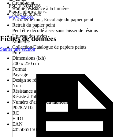
Grand-teint
FSC® N004506
Bonne résistance à la lumière
Plus d'informations:
Mise en œuvre
www.fsc.org
Encoller le mur, Encollage du papier peint
Retrait du papier peint
Peut être décollé à sec sans laisser de résidus
Univers des styles
Fiches de données
Moderne
Collection/Catalogue de papiers peints
Sauter une section
Pure
Dimensions (lxh)
200 x 250 cm
Format
Paysage
Design se répétant
Non
Résistance au lavage
Résiste à l'abrasion
Numéro d’article du fabricant
P028-VD2
RC
HJD1
EAN
4055065150296