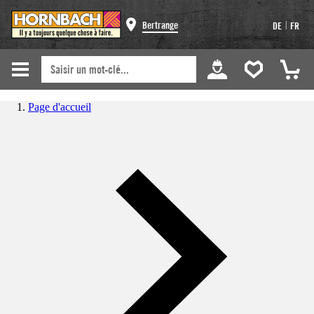
|
Bertrange
DE
FR
Page d'accueil