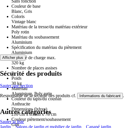
Sans fonction
Couleur de base
Blanc, Gris
Coloris
Vintage blanc
Matériau de la tresse/du matériau extérieur
Poly rotin
Matériau du soubassement
Aluminium
Spécification du matériau du piètement
Aluminium
Capacité de charge max.
Afficher plus
320 kg
Nombre de places assises
Sécurité des produits
3
Poids
30 kg
Sauter une section
Matériau
Aluminium, Poly rotin
Responsable de la sécurité des produits cf.
.
Informations du fabricant
Couleur du tapis/du coussin
Anthracite
Dimensions (lxhxp)
Autres catégories
210 cm x 83 cm x 78 cm
Couleur piètement/soubassement
Sauter la liste
Gris
Jardin
Salons de jardin et mobilier de jardin
Canapé jardin