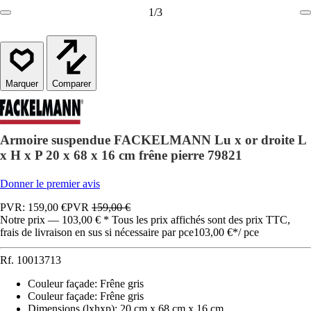
1
/
3
Comparer
Armoire suspendue FACKELMANN Lu x or droite L
x H x P 20 x 68 x 16 cm frêne pierre 79821
Donner le premier avis
PVR: 159,00 €
PVR
159,00 €
Notre prix — 103,00 € * Tous les prix affichés sont des prix TTC,
frais de livraison en sus si nécessaire par pce
103,00 €
*
/
pce
Rf.
10013713
Couleur façade
:
Frêne gris
Couleur façade
:
Frêne gris
Dimensions (lxhxp)
:
20 cm x 68 cm x 16 cm