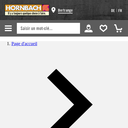
|
Bertrange
DE
FR
Page d'accueil