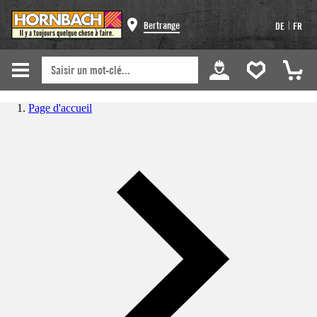
|
Bertrange
DE
FR
Page d'accueil