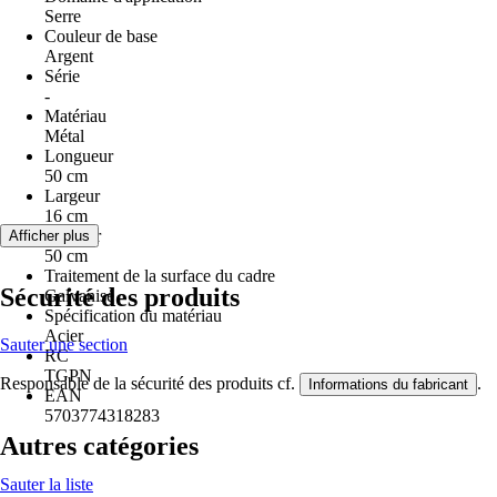
Serre
Couleur de base
Argent
Série
-
Matériau
Métal
Longueur
50 cm
Largeur
16 cm
Hauteur
Afficher plus
50 cm
Traitement de la surface du cadre
Sécurité des produits
Galvanisé
Spécification du matériau
Acier
Sauter une section
RC
TGPN
Responsable de la sécurité des produits cf.
.
Informations du fabricant
EAN
5703774318283
Autres catégories
Sauter la liste