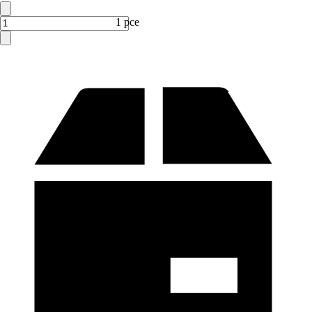
1 pce