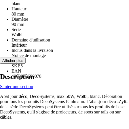
blanc
Hauteur
80 mm
Diamètre
90 mm
Série
Wolbi
Domaine d'utilisation
Intérieur
Inclus dans la livraison
Notice de montage
RC
Afficher plus
SKE5
EAN
Description
4000870600078
Sauter une section
Abat-jour déco, DecoSystems, max.50W, Wolbi, blanc. Décoration
pour tous les produits DecoSystems Paulmann. L'abat-jour déco -Zyli-
de la série DecoSystems peut être utilisé sur tous les produits de base
DecoSystems, qu'il s'agisse de projecteurs, de spots sur rails ou sur
câbles.