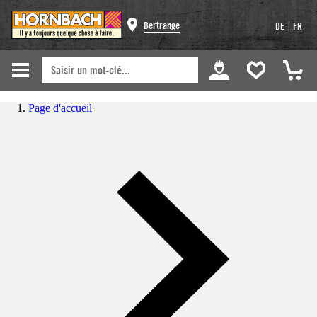
|
Bertrange
DE
FR
Page d'accueil